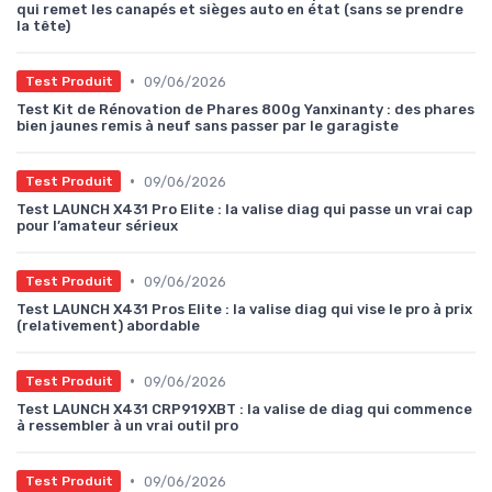
qui remet les canapés et sièges auto en état (sans se prendre
la tête)
•
09/06/2026
Test Produit
Test Kit de Rénovation de Phares 800g Yanxinanty : des phares
bien jaunes remis à neuf sans passer par le garagiste
•
09/06/2026
Test Produit
Test LAUNCH X431 Pro Elite : la valise diag qui passe un vrai cap
pour l’amateur sérieux
•
09/06/2026
Test Produit
Test LAUNCH X431 Pros Elite : la valise diag qui vise le pro à prix
(relativement) abordable
•
09/06/2026
Test Produit
Test LAUNCH X431 CRP919XBT : la valise de diag qui commence
à ressembler à un vrai outil pro
•
09/06/2026
Test Produit