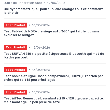
•
Outils de Réparation Auto
12/06/2026
Clé dynamométrique : pourquoi elle change tout et comment
la choisir
•
13/06/2026
Test Produit
Test FableKids NORA : le siège auto 360° qui fait le job sans
exploser le budget
•
13/06/2026
Test Produit
Test SUPVAN E10 : la petite étiqueteuse Bluetooth qui met de
l’ordre partout
•
13/06/2026
Test Produit
Test bobine et ligne Bosch compatibles (ICOOYO) : l’option pas
chère qui fait (à peu près) le job
•
13/06/2026
Test Produit
Test WilTec Remorque basculante 210 x 120 : grosse capacité,
mais montage un peu prise de tête