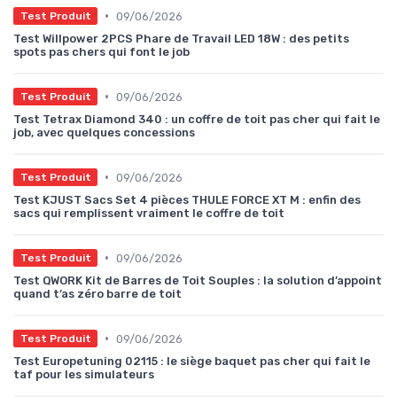
•
09/06/2026
Test Produit
Test Willpower 2PCS Phare de Travail LED 18W : des petits
spots pas chers qui font le job
•
09/06/2026
Test Produit
Test Tetrax Diamond 340 : un coffre de toit pas cher qui fait le
job, avec quelques concessions
•
09/06/2026
Test Produit
Test KJUST Sacs Set 4 pièces THULE FORCE XT M : enfin des
sacs qui remplissent vraiment le coffre de toit
•
09/06/2026
Test Produit
Test QWORK Kit de Barres de Toit Souples : la solution d’appoint
quand t’as zéro barre de toit
•
09/06/2026
Test Produit
Test Europetuning 02115 : le siège baquet pas cher qui fait le
taf pour les simulateurs