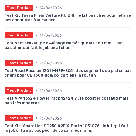
•
14/06/2026
Test Produit
Test Kit Tuyau Frein Voiture RUIZHI : le kit pas cher pour refaire
ses conduites à la maison
•
14/06/2026
Test Produit
Test Neoteck Jauge d'Alésage Numérique 50-160 mm : l’outil
pas cher qui fait le job en atelier
•
13/06/2026
Test Produit
Test Road Passion 13011-MEE-305 : des segments de piston pas
chers pour CBR600RR & co, ça tient la route ?
•
13/06/2026
Test Produit
Test APA 16524 Power Pack 12/24 V : le booster costaud mais
pas très moderne
•
13/06/2026
Test Produit
Test Kit réparation DQ250 02E X-Parts 1031076 : le kit qui fait
le job si tu n’as pas peur de te salir les mains