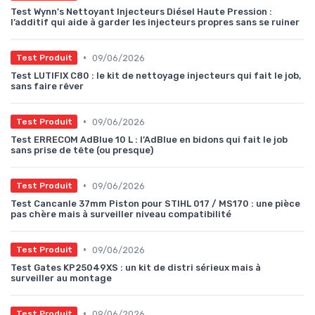
Test Wynn's Nettoyant Injecteurs Diésel Haute Pression :
l’additif qui aide à garder les injecteurs propres sans se ruiner
•
09/06/2026
Test Produit
Test LUTIFIX C80 : le kit de nettoyage injecteurs qui fait le job,
sans faire rêver
•
09/06/2026
Test Produit
Test ERRECOM AdBlue 10 L : l’AdBlue en bidons qui fait le job
sans prise de tête (ou presque)
•
09/06/2026
Test Produit
Test Cancanle 37mm Piston pour STIHL 017 / MS170 : une pièce
pas chère mais à surveiller niveau compatibilité
•
09/06/2026
Test Produit
Test Gates KP25049XS : un kit de distri sérieux mais à
surveiller au montage
•
09/06/2026
Test Produit