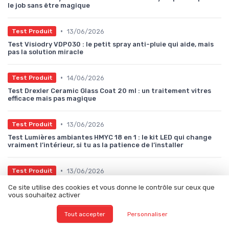
le job sans être magique
•
13/06/2026
Test Produit
Test Visiodry VDP030 : le petit spray anti-pluie qui aide, mais
pas la solution miracle
•
14/06/2026
Test Produit
Test Drexler Ceramic Glass Coat 20 ml : un traitement vitres
efficace mais pas magique
•
13/06/2026
Test Produit
Test Lumières ambiantes HMYC 18 en 1 : le kit LED qui change
vraiment l’intérieur, si tu as la patience de l’installer
•
13/06/2026
Test Produit
Test Bphuny 18-en-1 593 LED : le kit néon qui transforme
Ce site utilise des cookies et vous donne le contrôle sur ceux que
vraiment l’habitacle (si tu as la patience de l’installer)
vous souhaitez activer
Tout accepter
Personnaliser
•
13/06/2026
Test Produit