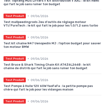
Test Topteng MDS Lifters + Kit distribution + AAC : le kit Hemi
qui fait le job sans ruiner ton budget
•
09/06/2026
Test Produit
Test maXpeedingrods Jeu d'outils de réglage moteur
VTi/PureTech : le kit qui fait le job pour les 1.0/1.2 sans turbo
•
09/06/2026
Test Produit
Test kit chaîne N47 Uenopedin MJ : l’option budget pour sauver
ton moteur BMW
•
09/06/2026
Test Produit
Test Bruce & Shark Timing Chain Kit AT4Z6L266B : le kit
chaîne de distrib qui fait le job sans ruiner ton budget
•
09/06/2026
Test Produit
Test Pompe à Huile 12V 60W YaoFaFa : la petite pompe pas
chère qui fait le job pour les vidanges maison
•
09/06/2026
Test Produit