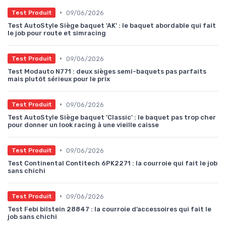
•
09/06/2026
Test Produit
Test AutoStyle Siège baquet 'AK' : le baquet abordable qui fait
le job pour route et simracing
•
09/06/2026
Test Produit
Test Modauto N771 : deux sièges semi-baquets pas parfaits
mais plutôt sérieux pour le prix
•
09/06/2026
Test Produit
Test AutoStyle Siège baquet 'Classic' : le baquet pas trop cher
pour donner un look racing à une vieille caisse
•
09/06/2026
Test Produit
Test Continental Contitech 6PK2271 : la courroie qui fait le job
sans chichi
•
09/06/2026
Test Produit
Test Febi bilstein 28847 : la courroie d’accessoires qui fait le
job sans chichi