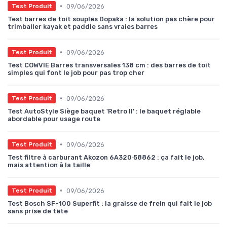
•
09/06/2026
Test Produit
Test barres de toit souples Dopaka : la solution pas chère pour
trimballer kayak et paddle sans vraies barres
•
09/06/2026
Test Produit
Test COWVIE Barres transversales 138 cm : des barres de toit
simples qui font le job pour pas trop cher
•
09/06/2026
Test Produit
Test AutoStyle Siège baquet 'Retro II' : le baquet réglable
abordable pour usage route
•
09/06/2026
Test Produit
Test filtre à carburant Akozon 6A320‑58862 : ça fait le job,
mais attention à la taille
•
09/06/2026
Test Produit
Test Bosch SF-100 Superfit : la graisse de frein qui fait le job
sans prise de tête