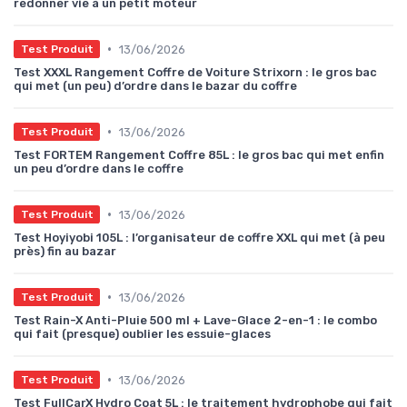
redonner vie à un petit moteur
•
13/06/2026
Test Produit
Test XXXL Rangement Coffre de Voiture Strixorn : le gros bac
qui met (un peu) d’ordre dans le bazar du coffre
•
13/06/2026
Test Produit
Test FORTEM Rangement Coffre 85L : le gros bac qui met enfin
un peu d’ordre dans le coffre
•
13/06/2026
Test Produit
Test Hoyiyobi 105L : l’organisateur de coffre XXL qui met (à peu
près) fin au bazar
•
13/06/2026
Test Produit
Test Rain-X Anti-Pluie 500 ml + Lave-Glace 2-en-1 : le combo
qui fait (presque) oublier les essuie-glaces
•
13/06/2026
Test Produit
Test FullCarX Hydro Coat 5L : le traitement hydrophobe qui fait