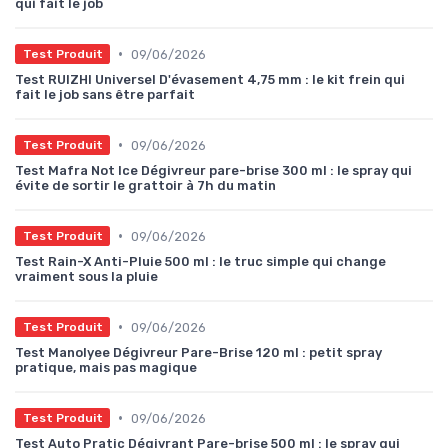
qui fait le job
•
09/06/2026
Test Produit
Test RUIZHI Universel D'évasement 4,75 mm : le kit frein qui
fait le job sans être parfait
•
09/06/2026
Test Produit
Test Mafra Not Ice Dégivreur pare-brise 300 ml : le spray qui
évite de sortir le grattoir à 7h du matin
•
09/06/2026
Test Produit
Test Rain-X Anti-Pluie 500 ml : le truc simple qui change
vraiment sous la pluie
•
09/06/2026
Test Produit
Test Manolyee Dégivreur Pare-Brise 120 ml : petit spray
pratique, mais pas magique
•
09/06/2026
Test Produit
Test Auto Pratic Dégivrant Pare-brise 500 ml : le spray qui