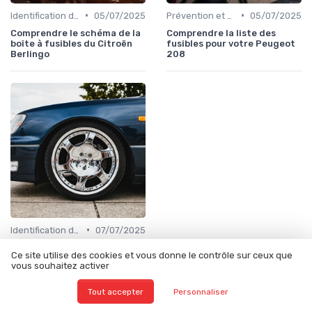
•
•
Identification de la Pièce Nécessaire
05/07/2025
Prévention et Diagnostic des Pannes
05/07/2025
Comprendre le schéma de la
Comprendre la liste des
boîte à fusibles du Citroën
fusibles pour votre Peugeot
Berlingo
208
•
Identification de la Pièce Nécessaire
07/07/2025
Comprendre le schéma des
Ce site utilise des cookies et vous donne le contrôle sur ceux que
fusibles pour la Clio 3
vous souhaitez activer
Tout accepter
Personnaliser
À lire aussi