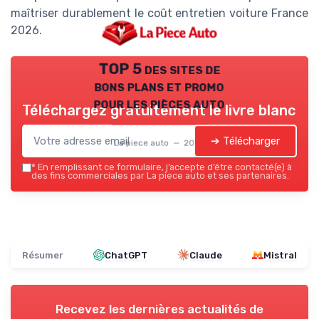
maîtriser durablement le coût entretien voiture France
2026.
TOP 5 des sites de
bons plans et promo
pour les pièces auto
Téléchargez gratuitement le livre blanc
➔ Télécharger
La piece auto — 2026
*
En remplissant ce formulaire, j’accepte d’être contacté(e) à
des fins commerciales par La piece auto et ses partenaires.
Résumer
ChatGPT
Claude
Mistral
Recevez les dernières actualités de