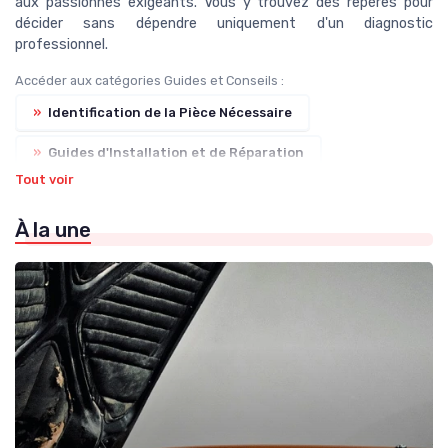
aux passionnés exigeants. Vous y trouvez des repères pour
décider sans dépendre uniquement d'un diagnostic
professionnel.
Accéder aux catégories Guides et Conseils :
»
Identification de la Pièce Nécessaire
»
Guides d'Installation et de Réparation
Tout voir
»
Conseils d'Entretien Auto
À la une
»
Compatibilité des Pièces
»
Prévention et Diagnostic des Pannes