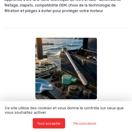
filetage, clapets, compatibilité OEM, choix de la technologie de
filtration et pièges à éviter pour protéger votre moteur.
Ce site utilise des cookies et vous donne le contrôle sur ceux que
•
Guides d'Installation et de Réparation
03/07/2026
vous souhaitez activer
Clé dynamométrique : quelle plage choisir
Tout accepter
Personnaliser
pour quelle intervention, et la fourchette