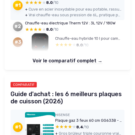
★★★★★
★★★★★
8.0
/10
#1
+
Cuve en acier inoxydable pour eau potable, rassurante et sans goût parasite
+
Vrai chauffe-eau sous pression de 6L, pratique pour vaisselle et petites douches
Chauffe-eau électrique Therm 12V : 3L 12V / 180W
#2
★★★★★
★★★★★
8.0
/10
Chauffe-eau hybride 10 l pour camping-car, camping-car, van, bateau et abri de jardin, 12 V CC et 230 V CA, écran LCD avec contrôle de la température
#3
★★★★★
★★★★★
8.0
/10
Voir le comparatif complet →
COMPARATIF
Guide d'achat : les 6 meilleurs plaques
de cuisson (2026)
HISENSE
Plaque gaz 3 feux 60 cm GG633B - verre trempé noir, grille fonte
★★★★★
★★★★★
#1
8.4
/10
+
Gros brûleur triple couronne vraiment efficace pour woks, poêles larges et grosses marmites