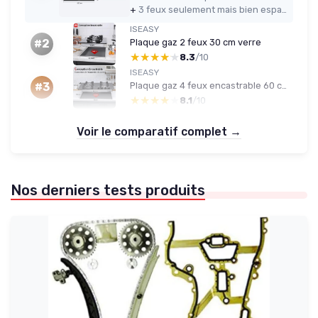
+
3 feux seulement mais bien espacés, plus pratiques que certaines plaques 4 feux serrées
ISEASY
Plaque gaz 2 feux 30 cm verre
#2
★★★★★
★★★★★
8.3
/10
ISEASY
Plaque gaz 4 feux encastrable 60 cm - Verre - Convertible GN/GPL
#3
★★★★★
★★★★★
8.1
/10
Voir le comparatif complet →
Nos derniers tests produits