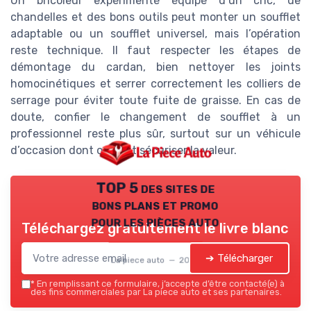
Un bricoleur expérimenté équipé d’un cric, de
chandelles et des bons outils peut monter un soufflet
adaptable ou un soufflet universel, mais l’opération
reste technique. Il faut respecter les étapes de
démontage du cardan, bien nettoyer les joints
homocinétiques et serrer correctement les colliers de
serrage pour éviter toute fuite de graisse. En cas de
doute, confier le changement de soufflet à un
professionnel reste plus sûr, surtout sur un véhicule
d’occasion dont on veut sécuriser la valeur.
TOP 5 des sites de
bons plans et promo
pour les pièces auto
Téléchargez gratuitement le livre blanc
➔ Télécharger
La piece auto — 2026
*
En remplissant ce formulaire, j’accepte d’être contacté(e) à
des fins commerciales par La piece auto et ses partenaires.