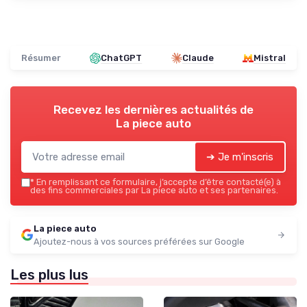
Résumer
ChatGPT
Claude
Mistral
Recevez les dernières actualités de
La piece auto
➔ Je m'inscris
*
En remplissant ce formulaire, j’accepte d’être contacté(e) à
des fins commerciales par La piece auto et ses partenaires.
La piece auto
Ajoutez-nous à vos sources préférées sur Google
Les plus lus