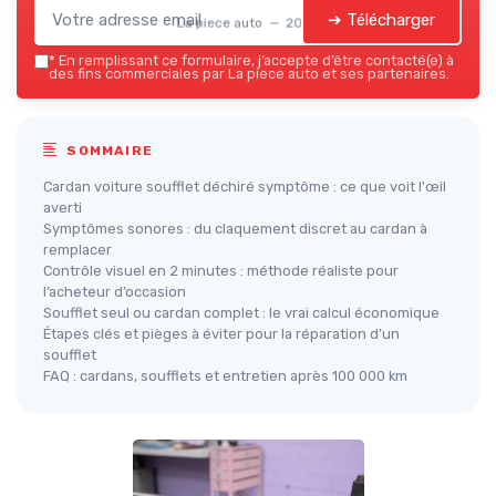
➔ Télécharger
La piece auto — 2026
*
En remplissant ce formulaire, j’accepte d’être contacté(e) à
des fins commerciales par La piece auto et ses partenaires.
SOMMAIRE
Cardan voiture soufflet déchiré symptôme : ce que voit l'œil
averti
Symptômes sonores : du claquement discret au cardan à
remplacer
Contrôle visuel en 2 minutes : méthode réaliste pour
l’acheteur d’occasion
Soufflet seul ou cardan complet : le vrai calcul économique
Étapes clés et pièges à éviter pour la réparation d’un
soufflet
FAQ : cardans, soufflets et entretien après 100 000 km