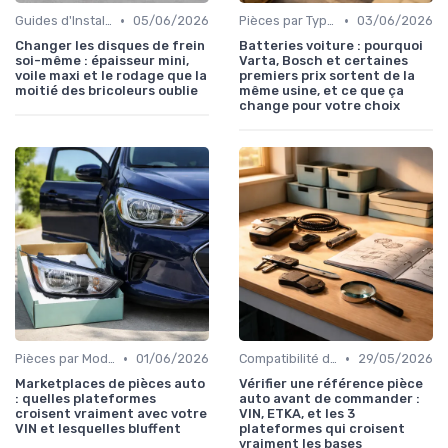
•
•
Guides d'Installation et de Réparation
05/06/2026
Pièces par Type (Freins, Moteur, etc.)
03/06/2026
Changer les disques de frein
Batteries voiture : pourquoi
soi-même : épaisseur mini,
Varta, Bosch et certaines
voile maxi et le rodage que la
premiers prix sortent de la
moitié des bricoleurs oublie
même usine, et ce que ça
change pour votre choix
•
•
Pièces par Modèle de Voiture
01/06/2026
Compatibilité des Pièces
29/05/2026
Marketplaces de pièces auto
Vérifier une référence pièce
: quelles plateformes
auto avant de commander :
croisent vraiment avec votre
VIN, ETKA, et les 3
VIN et lesquelles bluffent
plateformes qui croisent
vraiment les bases