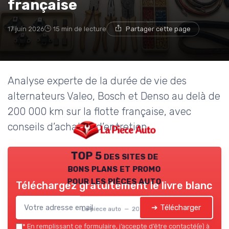
française
17 juin 2026
15 min de lecture
Partager cette page
Analyse experte de la durée de vie des
alternateurs Valeo, Bosch et Denso au delà de
200 000 km sur la flotte française, avec
conseils d’achat et d’entretien.
TOP 5 des sites de
bons plans et promo
pour les pièces auto
Téléchargez gratuitement le livre blanc
➔ Télécharger
La piece auto — 2026
*
En remplissant ce formulaire, j’accepte d’être contacté(e) à