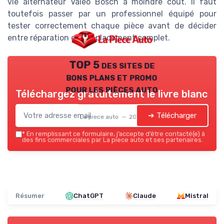
vie alternateur Valeo Bosch à moindre coût. Il faut
toutefois passer par un professionnel équipé pour
tester correctement chaque pièce avant de décider
entre réparation et remplacement complet.
TOP 5 des sites de
bons plans et promo
pour les pièces auto
Téléchargez gratuitement le livre blanc
➔ Télécharger
La piece auto — 2026
*
En remplissant ce formulaire, j’accepte d’être contacté(e) à
des fins commerciales par La piece auto et ses partenaires.
Résumer
ChatGPT
Claude
Mistral