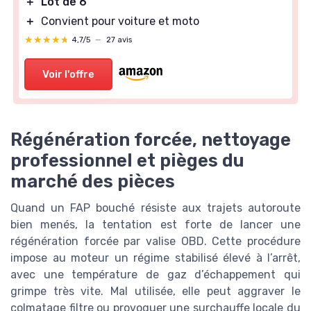
＋
Lot de 6
＋
Convient pour voiture et moto
★★★★★
★★★★★
4,7/5
—
27 avis
Voir l'offre
Régénération forcée, nettoyage
professionnel et pièges du
marché des pièces
Quand un FAP bouché résiste aux trajets autoroute
bien menés, la tentation est forte de lancer une
régénération forcée par valise OBD. Cette procédure
impose au moteur un régime stabilisé élevé à l’arrêt,
avec une température de gaz d’échappement qui
grimpe très vite. Mal utilisée, elle peut aggraver le
colmatage filtre ou provoquer une surchauffe locale du