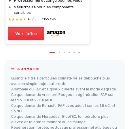
＋
Professionnel
et conçu pour les vélos
＋
Sécuritaire
pour les composants
sensibles
★★★★★
★★★★★
4,5/5
—
1156 avis
Voir l'offre
SOMMAIRE
Quand le filtre à particules colmaté ne se débouche plus
avec un simple trajet autoroute
Anatomie du FAP et signaux d’alerte avant le mode dégradé
Ce que demande vraiment Peugeot : régénération FAP sur
les 1.6 HDi et 2.0 BlueHDi
Ce que demande Renault : FAP avec additif sur les 1.5 dCi et
1.6 dCi
Ce que demande Mercedes : BlueTEC, température plus
élevée et tolérance moindre au colmatage
Régénération forcée, nettoyage professionnel et pièges du