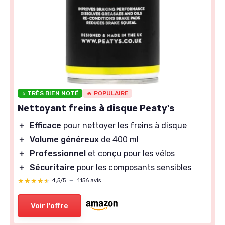
⭐ TRÈS BIEN NOTÉ
🔥 POPULAIRE
Nettoyant freins à disque Peaty's
＋
Efficace
pour nettoyer les freins à disque
＋
Volume généreux
de 400 ml
＋
Professionnel
et conçu pour les vélos
＋
Sécuritaire
pour les composants sensibles
★★★★★
★★★★★
4,5/5
—
1156 avis
Voir l'offre