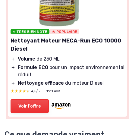
⭐ TRÈS BIEN NOTÉ
🔥 POPULAIRE
Nettoyant Moteur MECA-Run ECO 10000
Diesel
＋
Volume
de 250 ML
＋
Formule ECO
pour un impact environnemental
réduit
＋
Nettoyage efficace
du moteur Diesel
★★★★★
★★★★★
4,5/5
—
1911 avis
Voir l'offre
Ce que demande vraiment