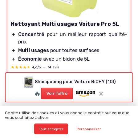
Nettoyant Multi usages Voiture Pro 5L
＋
Concentré
pour un meilleur rapport qualité-
prix
＋
Multi usages
pour toutes surfaces
＋
Économie
avec un bidon de 5L
★★★★★
★★★★★
4,6/5
—
14 avis
Shampooing pour Voiture BiOHY (10l)
Voir l'offre
🔥
Voir l'offre
Chiffres clés sur la régénération
Ce site utilise des cookies et vous donne le contrôle sur ceux que
vous souhaitez activer
FAP et le colmatage
Tout accepter
Personnaliser
La durée typique d’une régénération active se