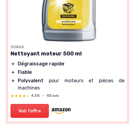
SONAX
Nettoyant moteur 500 ml
＋
Dégraissage rapide
＋
Fiable
＋
Polyvalent
pour moteurs et pièces de
machines
★★★★★
★★★★★
4,3/5
—
153 avis
Voir l'offre