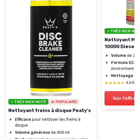
⭐ TRÈS BIEN NO
Nettoyant Mo
10000 Diesel
＋
Volume
de 25
＋
Formule ECO
p
environnement
＋
Nettoyage ef
★★★★★
★★★★★
4,5/5
Voir l'offre
⭐ TRÈS BIEN NOTÉ
🔥 POPULAIRE
Nettoyant freins à disque Peaty's
＋
Efficace
pour nettoyer les freins à
disque
＋
Volume généreux
de 400 ml