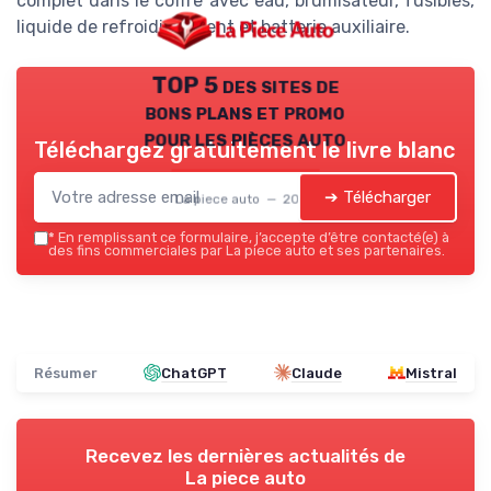
complet dans le coffre avec eau, brumisateur, fusibles,
liquide de refroidissement et batterie auxiliaire.
TOP 5 des sites de
bons plans et promo
pour les pièces auto
Téléchargez gratuitement le livre blanc
➔ Télécharger
La piece auto — 2026
*
En remplissant ce formulaire, j’accepte d’être contacté(e) à
des fins commerciales par La piece auto et ses partenaires.
Résumer
ChatGPT
Claude
Mistral
Recevez les dernières actualités de
La piece auto