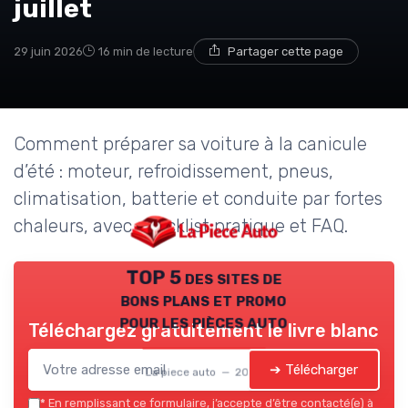
juillet
29 juin 2026
16 min de lecture
Partager cette page
Comment préparer sa voiture à la canicule
d’été : moteur, refroidissement, pneus,
climatisation, batterie et conduite par fortes
chaleurs, avec checklist pratique et FAQ.
TOP 5 des sites de
bons plans et promo
pour les pièces auto
Téléchargez gratuitement le livre blanc
➔ Télécharger
La piece auto — 2026
*
En remplissant ce formulaire, j’accepte d’être contacté(e) à