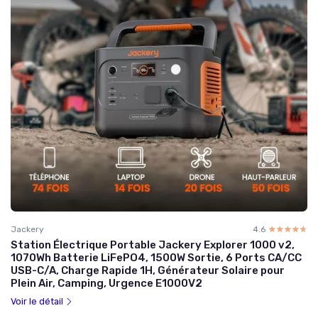
Jackery
4.6
☆☆☆☆☆
★★★★★
Station Électrique Portable Jackery Explorer 1000 v2,
1070Wh Batterie LiFePO4, 1500W Sortie, 6 Ports CA/CC
USB-C/A, Charge Rapide 1H, Générateur Solaire pour
Plein Air, Camping, Urgence E1000V2
Voir le détail