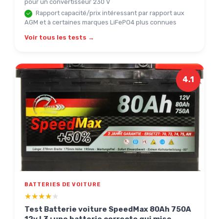
pour un convertisseur 230 V
Rapport capacité/prix intéressant par rapport aux
AGM et à certaines marques LiFePO4 plus connues
Voir tous les tests →
4.1
BATTERIES DE VOITURE
★★★★★
★★★★★
Test Batterie voiture SpeedMax 80Ah 750A
12v L3 : une batterie correcte qui mise