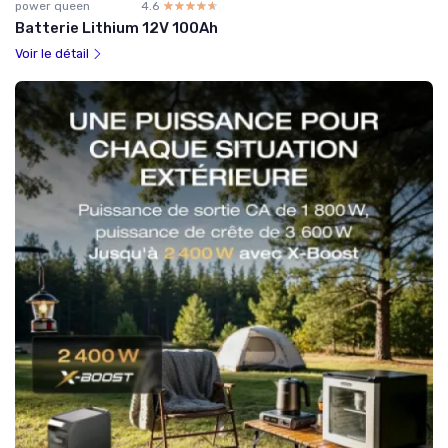
power queen
4.6
☆☆☆☆☆
★★★★★
Batterie Lithium 12V 100Ah
Voir le détail