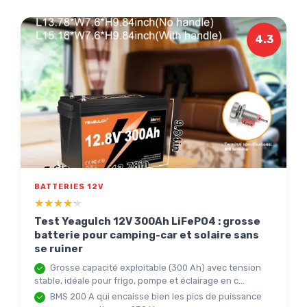
4.3
BATTERIES 12V
★★★★★
★★★★★
Test Yeagulch 12V 300Ah LiFePO4 : grosse
batterie pour camping-car et solaire sans
se ruiner
Grosse capacité exploitable (300 Ah) avec tension
stable, idéale pour frigo, pompe et éclairage en c...
BMS 200 A qui encaisse bien les pics de puissance