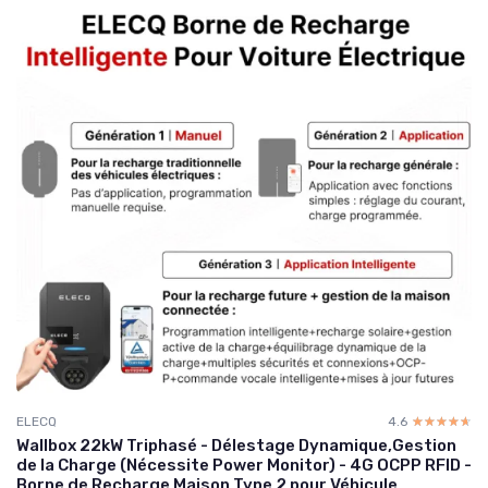
ELECQ
4.6
☆☆☆☆☆
★★★★★
Wallbox 22kW Triphasé - Délestage Dynamique,Gestion
de la Charge (Nécessite Power Monitor) - 4G OCPP RFID -
Borne de Recharge Maison Type 2 pour Véhicule