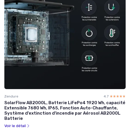
Zendure
4.7
☆☆☆☆☆
★★★★★
SolarFlow AB2000L, Batterie LiFePo4 1920 Wh, capacité
Extensible 7680 Wh, IP65, Fonction Auto-Chauffante,
Système d'extinction d'incendie par Aérosol AB2000L
Batterie
Voir le détail