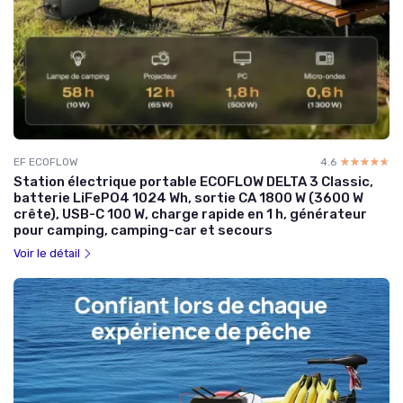
EF ECOFLOW
4.6
☆☆☆☆☆
★★★★★
Station électrique portable ECOFLOW DELTA 3 Classic,
batterie LiFePO4 1024 Wh, sortie CA 1800 W (3600 W
crête), USB-C 100 W, charge rapide en 1 h, générateur
pour camping, camping-car et secours
Voir le détail