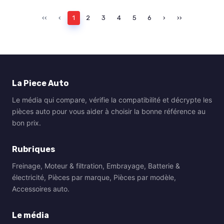
‹‹
‹
1
2
3
4
5
6
›
››
La Piece Auto
Le média qui compare, vérifie la compatibilité et décrypte les
pièces auto pour vous aider à choisir la bonne référence au
bon prix.
Rubriques
Freinage, Moteur & filtration, Embrayage, Batterie &
électricité, Pièces par marque, Pièces par modèle,
Accessoires auto.
Le média