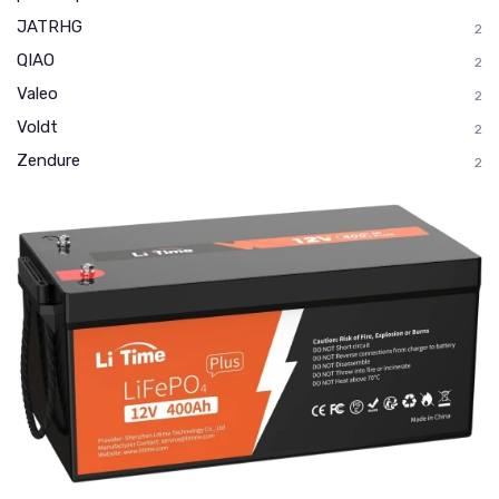
JATRHG
2
QIAO
2
Valeo
2
Voldt
2
Zendure
2