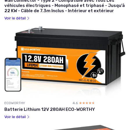
Wall Connector - Type 2 - Compatible avec Tous Les
véhicules électriques - Monophasé et triphasé - Jusqu'à
22 KW - Câble de 7.3m Inclus - Intérieur et extérieur
Voir le détail
ECOWORTHY
4.6
☆☆☆☆☆
★★★★★
Batterie Lithium 12V 280AH ECO-WORTHY
Voir le détail