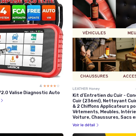
4
☆☆☆☆☆
★★★★★
LEATHER Honey
2.0 Valise Diagnostic Auto
Kit d’Entretien du Cuir - Co
l
Cuir (236ml), Nettoyant Cui
& 2 Chiffons Applicateurs p
Vêtements, Meubles, Intéri
Voiture, Chaussures, Sacs e
Voir le détail