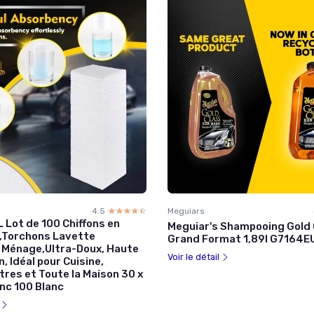
4.5
☆☆☆☆☆
★★★★★
Meguiars
Lot de 100 Chiffons en
Meguiar's Shampooing Gold 
e,Torchons Lavette
Grand Format 1,89l G7164E
e Ménage,Ultra-Doux, Haute
Voir le détail
, Idéal pour Cuisine,
itres et Toute la Maison 30 x
nc 100 Blanc
l