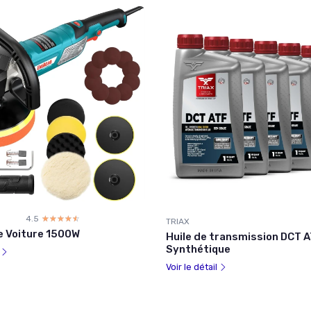
4.5
☆☆☆☆☆
★★★★★
TRIAX
e Voiture 1500W
Huile de transmission DCT 
Synthétique
l
Voir le détail