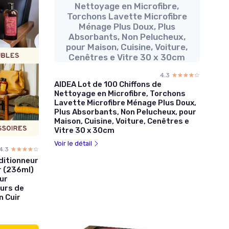
Nettoyage en Microfibre,
Torchons Lavette Microfibre
Ménage Plus Doux, Plus
Absorbants, Non Pelucheux,
pour Maison, Cuisine, Voiture,
Cenêtres e Vitre 30 x 30cm
4.3
☆☆☆☆☆
★★★★★
AIDEA Lot de 100 Chiffons de
Nettoyage en Microfibre, Torchons
Lavette Microfibre Ménage Plus Doux,
Plus Absorbants, Non Pelucheux, pour
Maison, Cuisine, Voiture, Cenêtres e
Vitre 30 x 30cm
Voir le détail
4.3
☆☆☆☆☆
★★★★★
nditionneur
r (236ml)
our
eurs de
n Cuir