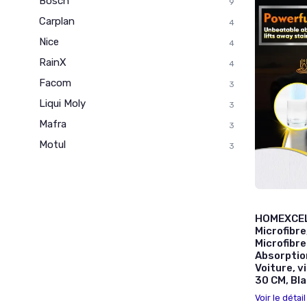
Bosch
9
Carplan
4
Nice
4
RainX
4
Facom
3
Liqui Moly
3
Mafra
3
Motul
3
HOMEXCEL 
Microfibr
Microfibr
Absorption
Voiture, v
30 CM, Bla
Voir le détai