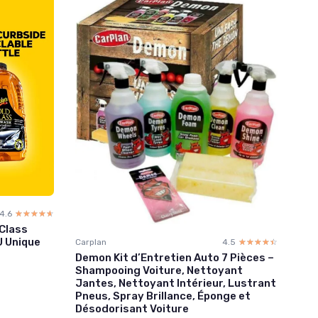
4.6
☆☆☆☆☆
★★★★★
Class
U Unique
Carplan
4.5
☆☆☆☆☆
★★★★★
Demon Kit d’Entretien Auto 7 Pièces –
Shampooing Voiture, Nettoyant
Jantes, Nettoyant Intérieur, Lustrant
Pneus, Spray Brillance, Éponge et
Désodorisant Voiture