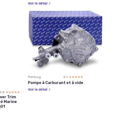
Voir le détail
Pierburg
4.7
☆☆☆☆☆
★★★★★
Pompe à Carburant et à vide
Voir le détail
4.8
☆☆☆☆☆
★★★★★
wer Trim
té Marine
q01