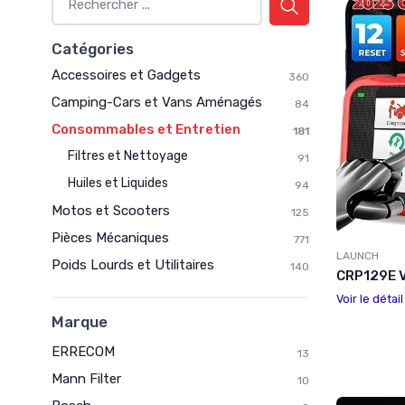
Catégories
Accessoires et Gadgets
360
Camping-Cars et Vans Aménagés
84
Consommables et Entretien
181
Filtres et Nettoyage
91
Huiles et Liquides
94
Motos et Scooters
125
Pièces Mécaniques
771
LAUNCH
Poids Lourds et Utilitaires
140
CRP129E V
Voir le détai
Marque
ERRECOM
13
Mann Filter
10