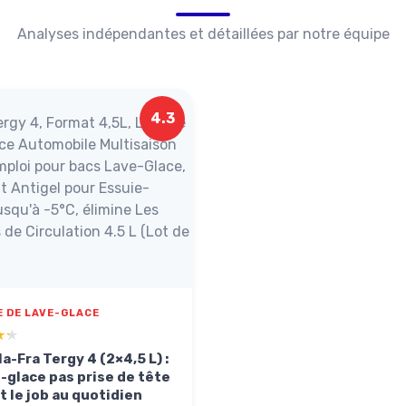
Analyses indépendantes et détaillées par notre équipe
4.3
rgy 4, Format 4,5L, Liquide
ce Automobile Multisaison
emploi pour bacs Lave-Glace,
t Antigel pour Essuie-
squ'à -5°C, élimine Les
s de Circulation 4.5 L (Lot de
E DE LAVE-GLACE
★★
★★
a-Fra Tergy 4 (2×4,5 L) :
e-glace pas prise de tête
it le job au quotidien