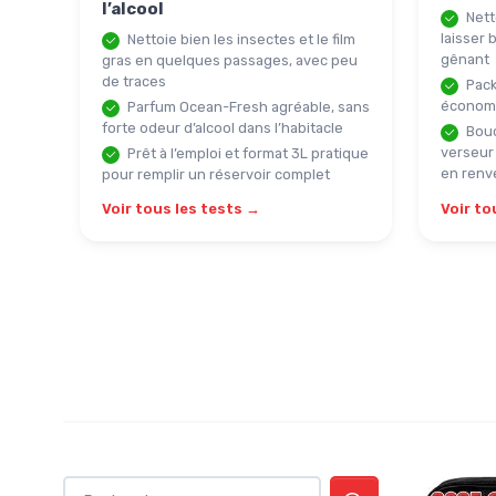
l’alcool
Nett
laisser 
Nettoie bien les insectes et le film
gênant
gras en quelques passages, avec peu
de traces
Pack 
économi
Parfum Ocean-Fresh agréable, sans
forte odeur d’alcool dans l’habitacle
Bouc
verseur 
Prêt à l’emploi et format 3L pratique
en renv
pour remplir un réservoir complet
Voir tous les tests →
Voir to