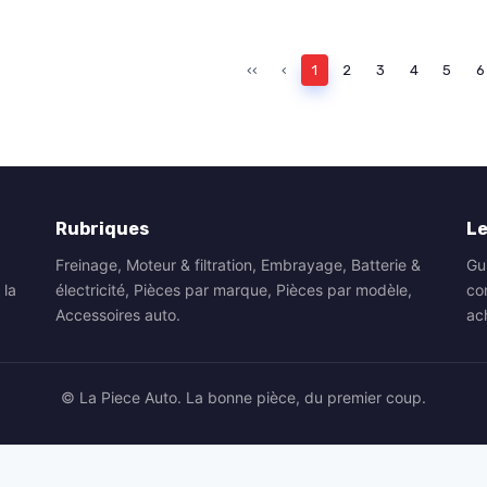
‹‹
‹
1
2
3
4
5
6
Rubriques
Le
Freinage, Moteur & filtration, Embrayage, Batterie &
Gu
 la
électricité, Pièces par marque, Pièces par modèle,
co
Accessoires auto.
ac
© La Piece Auto. La bonne pièce, du premier coup.