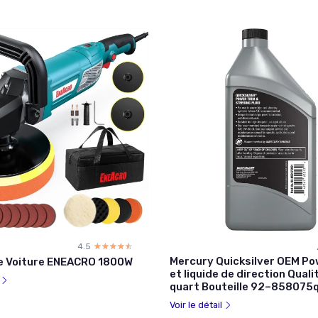
4.5
☆☆☆☆☆
★★★★★
Mercury Quicksilver OEM Po
e Voiture ENEACRO 1800W
et liquide de direction Quali
l
quart Bouteille 92–858075
Voir le détail