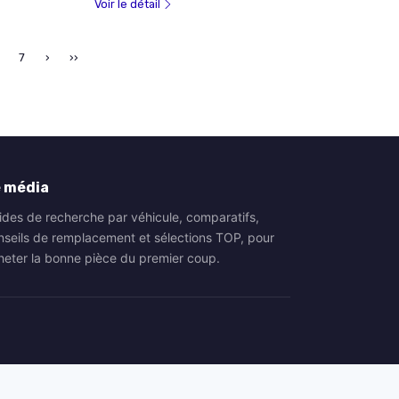
Voir le détail
7
›
››
 média
ides de recherche par véhicule, comparatifs,
nseils de remplacement et sélections TOP, pour
heter la bonne pièce du premier coup.