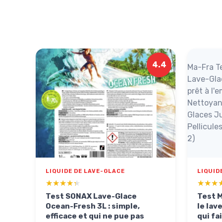
4.4
Ma-Fra Te
Lave-Gla
prêt à l'
Nettoyan
Glaces Ju
Pellicule
2)
LIQUIDE DE LAVE-GLACE
LIQUID
★★★★★
★★★★★
★★★
★★★
Test SONAX Lave-Glace
Test M
Ocean-Fresh 3L : simple,
le lav
efficace et qui ne pue pas
qui fa