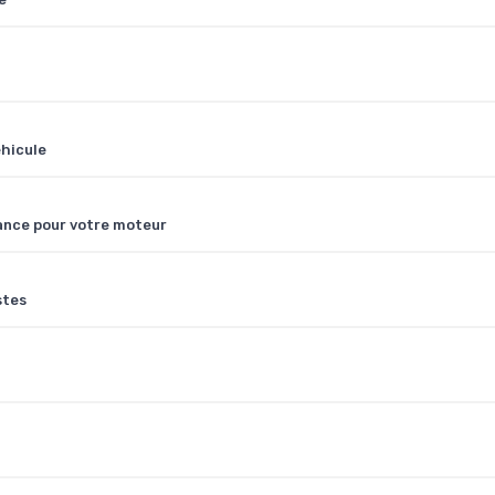
éhicule
tance pour votre moteur
stes