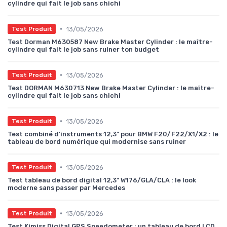
cylindre qui fait le job sans chichi
•
13/05/2026
Test Produit
Test Dorman M630587 New Brake Master Cylinder : le maître-
cylindre qui fait le job sans ruiner ton budget
•
13/05/2026
Test Produit
Test DORMAN M630713 New Brake Master Cylinder : le maître-
cylindre qui fait le job sans chichi
•
13/05/2026
Test Produit
Test combiné d’instruments 12,3" pour BMW F20/F22/X1/X2 : le
tableau de bord numérique qui modernise sans ruiner
•
13/05/2026
Test Produit
Test tableau de bord digital 12,3" W176/GLA/CLA : le look
moderne sans passer par Mercedes
•
13/05/2026
Test Produit
Test Kimiss Digital GPS Speedometer : un tableau de bord LCD