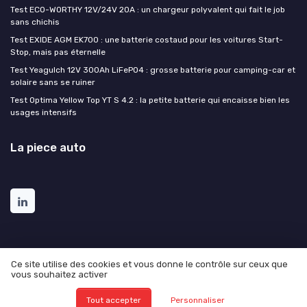
Test ECO-WORTHY 12V/24V 20A : un chargeur polyvalent qui fait le job
sans chichis
Test EXIDE AGM EK700 : une batterie costaud pour les voitures Start-
Stop, mais pas éternelle
Test Yeagulch 12V 300Ah LiFePO4 : grosse batterie pour camping-car et
solaire sans se ruiner
Test Optima Yellow Top YT S 4.2 : la petite batterie qui encaisse bien les
usages intensifs
La piece auto
Ce site utilise des cookies et vous donne le contrôle sur ceux que
vous souhaitez activer
Mentions légales
Politique de confidentialité
© La piece auto 2026
Tout accepter
Personnaliser