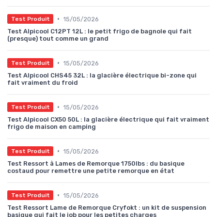
•
15/05/2026
Test Produit
Test Alpicool C12PT 12L : le petit frigo de bagnole qui fait
(presque) tout comme un grand
•
15/05/2026
Test Produit
Test Alpicool CHS45 32L : la glacière électrique bi-zone qui
fait vraiment du froid
•
15/05/2026
Test Produit
Test Alpicool CX50 50L : la glacière électrique qui fait vraiment
frigo de maison en camping
•
15/05/2026
Test Produit
Test Ressort à Lames de Remorque 1750lbs : du basique
costaud pour remettre une petite remorque en état
•
15/05/2026
Test Produit
Test Ressort Lame de Remorque Cryfokt : un kit de suspension
basique qui fait le job pour les petites charges