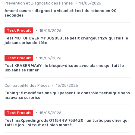
•
Prévention et Diagnostic des Pannes
14/05/2026
Amortisseurs : diagnostic visuel et test du rebond en 90
secondes
•
15/05/2026
Test Produit
Test MOTOPOWER MP00205B : le petit chargeur 12V qui fait le
job sans prise de tête
•
15/05/2026
Test Produit
Test KRASER WA6Y : le bloque-disque avec alarme qui fait le
job sans se ruiner
•
Compatibilité des Pièces
15/05/2026
Tuning : 5 modifications qui passent le contrôle technique sans
mauvaise surprise
•
15/05/2026
Test Produit
Test maXpeedingrods GT1544V 753420 : un turbo pas cher qui
fait le job… si tout est bien monté