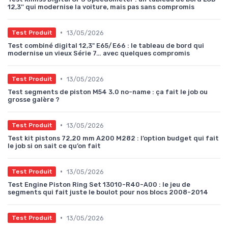
12,3'' qui modernise la voiture, mais pas sans compromis
•
13/05/2026
Test Produit
Test combiné digital 12,3" E65/E66 : le tableau de bord qui
modernise un vieux Série 7… avec quelques compromis
•
13/05/2026
Test Produit
Test segments de piston M54 3.0 no-name : ça fait le job ou
grosse galère ?
•
13/05/2026
Test Produit
Test kit pistons 72,20 mm A200 M282 : l’option budget qui fait
le job si on sait ce qu’on fait
•
13/05/2026
Test Produit
Test Engine Piston Ring Set 13010-R40-A00 : le jeu de
segments qui fait juste le boulot pour nos blocs 2008-2014
•
13/05/2026
Test Produit