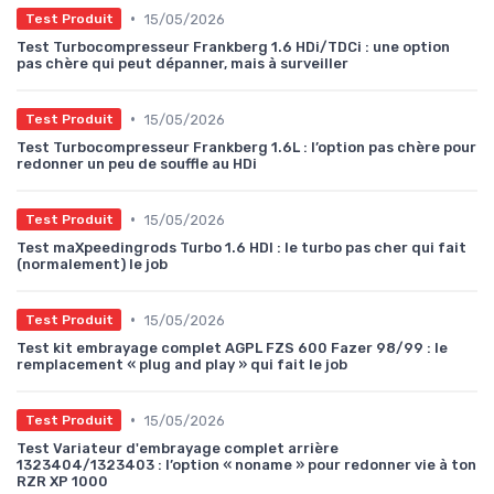
•
15/05/2026
Test Produit
Test Turbocompresseur Frankberg 1.6 HDi/TDCi : une option
pas chère qui peut dépanner, mais à surveiller
•
15/05/2026
Test Produit
Test Turbocompresseur Frankberg 1.6L : l’option pas chère pour
redonner un peu de souffle au HDi
•
15/05/2026
Test Produit
Test maXpeedingrods Turbo 1.6 HDI : le turbo pas cher qui fait
(normalement) le job
•
15/05/2026
Test Produit
Test kit embrayage complet AGPL FZS 600 Fazer 98/99 : le
remplacement « plug and play » qui fait le job
•
15/05/2026
Test Produit
Test Variateur d'embrayage complet arrière
1323404/1323403 : l’option « noname » pour redonner vie à ton
RZR XP 1000