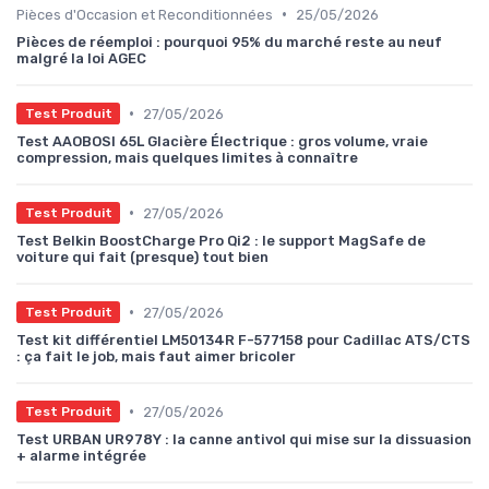
•
Pièces d'Occasion et Reconditionnées
25/05/2026
Pièces de réemploi : pourquoi 95% du marché reste au neuf
malgré la loi AGEC
•
27/05/2026
Test Produit
Test AAOBOSI 65L Glacière Électrique : gros volume, vraie
compression, mais quelques limites à connaître
•
27/05/2026
Test Produit
Test Belkin BoostCharge Pro Qi2 : le support MagSafe de
voiture qui fait (presque) tout bien
•
27/05/2026
Test Produit
Test kit différentiel LM50134R F-577158 pour Cadillac ATS/CTS
: ça fait le job, mais faut aimer bricoler
•
27/05/2026
Test Produit
Test URBAN UR978Y : la canne antivol qui mise sur la dissuasion
+ alarme intégrée