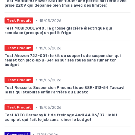
Test MARBERO Power Station 100W : une petite batterie avec
prise 220V qui dépanne bien (mais avec des limites)
•
15/05/2026
Test Produit
Test MOBICOOL W40 : la grosse glacière électrique qui
remplace (presque) un petit frigo
•
15/05/2026
Test Produit
Test Akozon 722-001 : le kit de supports de suspension qui
remet ton pick-up B-Series sur ses roues sans ruiner ton
budget
•
15/05/2026
Test Produit
Test Ressorts Suspension Pneumatique SSR-313-54 Taesayl :
le kit qui stabilise enfin l’arrière du Ducato
•
15/05/2026
Test Produit
Test ATEC Germany Kit de freinage Audi A4 B6/B7 : le kit
complet qui fait le job sans ruiner le budget
•
17/05/2026
Comparatif