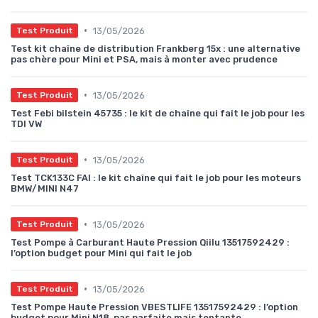
•
13/05/2026
Test Produit
Test kit chaîne de distribution Frankberg 15x : une alternative
pas chère pour Mini et PSA, mais à monter avec prudence
•
13/05/2026
Test Produit
Test Febi bilstein 45735 : le kit de chaîne qui fait le job pour les
TDI VW
•
13/05/2026
Test Produit
Test TCK133C FAI : le kit chaîne qui fait le job pour les moteurs
BMW/MINI N47
•
13/05/2026
Test Produit
Test Pompe à Carburant Haute Pression Qiilu 13517592429 :
l’option budget pour Mini qui fait le job
•
13/05/2026
Test Produit
Test Pompe Haute Pression VBESTLIFE 13517592429 : l’option
budget pour Mini N18, pas parfaite mais tentante