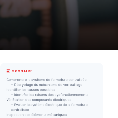
SOMMAIRE
Comprendre le système de fermeture centralisée
— Décryptage du mécanisme de verrouillage
Identifier les causes possibles
— Identifier les raisons des dysfonctionnements
Vérification des composants électriques
— Évaluer le système électrique de la fermeture
centralisée
Inspection des éléments mécaniques