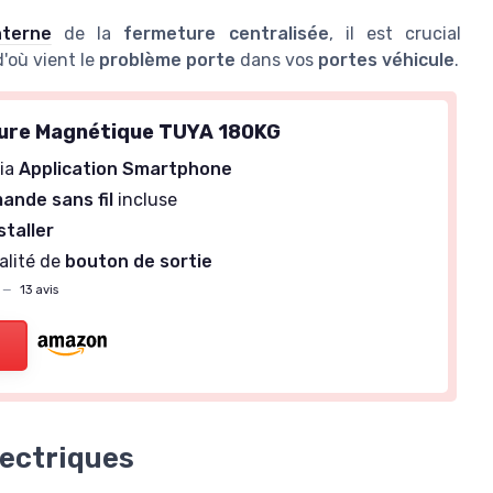
nterne
de la
fermeture centralisée
, il est crucial
'où vient le
problème porte
dans vos
portes véhicule
.
rure Magnétique TUYA 180KG
via
Application Smartphone
nde sans fil
incluse
staller
alité de
bouton de sortie
—
13 avis
lectriques