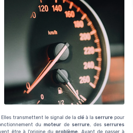
 Elles transmettent le signal de la
clé
à la
serrure
pour
onctionnement du
moteur
de
serrure
, des
serrures
ent être à l'origine du
problème
. Avant de passer à