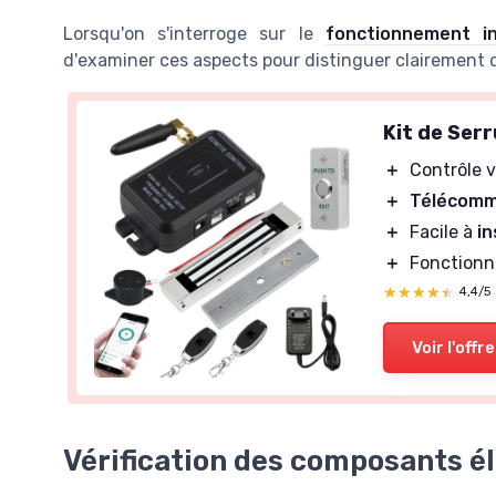
Lorsqu'on s'interroge sur le
fonctionnement i
d'examiner ces aspects pour distinguer clairement d
Kit de Ser
＋
Contrôle 
＋
Télécomma
＋
Facile à
in
＋
Fonctionn
★★★★★
★★★★★
4,4/5
Voir l'offre
Vérification des composants é