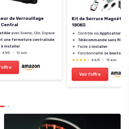
eur de Verrouillage
Kit de Serrure Magnétiq
 Central
180KG
tible
avec Scenic, Clio, Espace
＋
Contrôle via
Application S
t une fermeture centralisée
＋
Télécommande sans fil
incl
 à installer
＋
Facile à
installer
★
★
＋
Fonctionnalité de
bouton de
4,9/5
—
12 avis
★★★★★
★★★★★
4,4/5
—
13 avis
l'offre
Voir l'offre