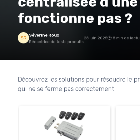
centralisée d'une
fonctionne pas ?
Séverine Roux
28 juin 2025
8 min de lectu
Rédactrice de tests produits
Découvrez les solutions pour résoudre le p
qui ne se ferme pas correctement.