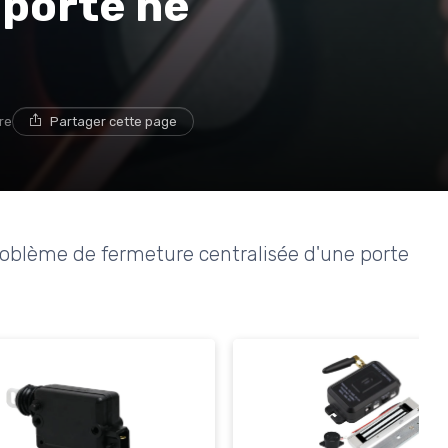
 porte ne
re
Partager cette page
roblème de fermeture centralisée d'une porte