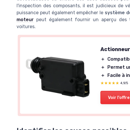
l'inspection des composants, il est judicieux de vé
puissance peut également empêcher le
système de
moteur
peut également fournir un aperçu des t
voitures.
Actionneur
＋
Compatib
＋
Permet u
＋
Facile à i
★★★★★
★★★★★
4,9/5
Voir l'offre