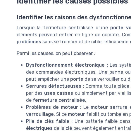
Identifier les causes possibles
Identifier les raisons des dysfonction
Lorsque la fermeture centralisée d'une
porte
vo
éléments peuvent entrer en ligne de compte. Compr
problèmes
sans se tromper et de cibler efficacemen
Parmi les causes, on peut observer :
Dysfonctionnement électronique :
Les syst
des commandes électroniques. Une panne o
peut empêcher une
porte
de se verrouiller ou d
Serrures défectueuses :
Comme toute pièce
par des
uses casses
ou simplement par vieilli
de
fermeture centralisée
.
Problèmes de moteur :
Le
moteur serrure
e
verrouillage
. Si ce
moteur
faiblit ou tombe en 
Pile de clés faible :
Une batterie faible dans
électriques
de la
clé
peuvent également entraî