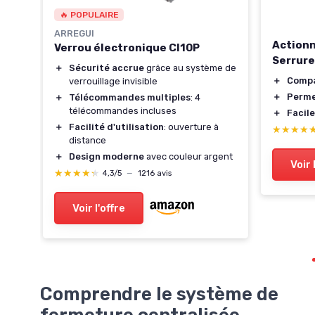
🔥 POPULAIRE
ARREGUI
Actionn
Verrou électronique CI10P
s de
Serrure
＋
Sécurité accrue
grâce au système de
ngoo,
＋
Compa
verrouillage invisible
fic
＋
Perme
＋
Télécommandes multiples
: 4
 de
télécommandes incluses
＋
Facile
＋
Facilité d'utilisation
: ouverture à
★★★★
★★★★
distance
＋
Design moderne
avec couleur argent
Voir 
★★★★★
★★★★★
4,3/5
—
1216 avis
Voir l'offre
Comprendre le système de