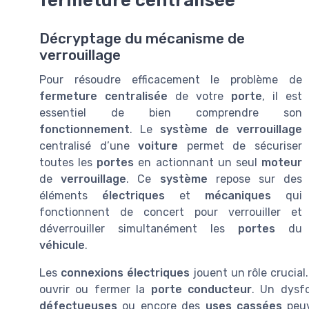
fermeture centralisée
Décryptage du mécanisme de
verrouillage
Pour résoudre efficacement le problème de
fermeture centralisée
de votre
porte
, il est
essentiel de bien comprendre son
fonctionnement
. Le
système de verrouillage
centralisé d’une
voiture
permet de sécuriser
toutes les
portes
en actionnant un seul
moteur
de
verrouillage
. Ce
système
repose sur des
éléments
électriques
et
mécaniques
qui
fonctionnent de concert pour verrouiller et
déverrouiller simultanément les
portes
du
véhicule
.
Les
connexions électriques
jouent un rôle crucial.
ouvrir ou fermer la
porte conducteur
. Un dysf
défectueuses
ou encore des
uses cassées
peuv