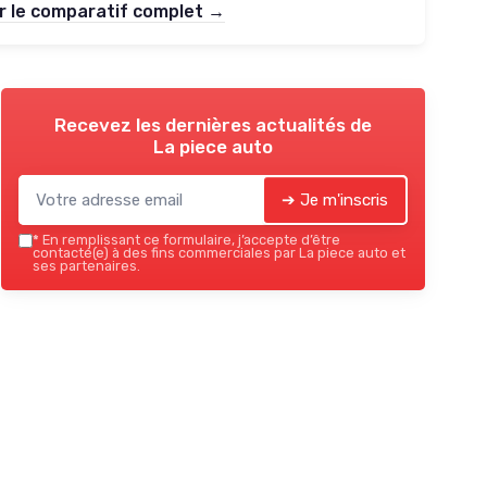
r le comparatif complet →
Recevez les dernières actualités de
La piece auto
➔ Je m'inscris
*
En remplissant ce formulaire, j’accepte d’être
contacté(e) à des fins commerciales par La piece auto et
ses partenaires.