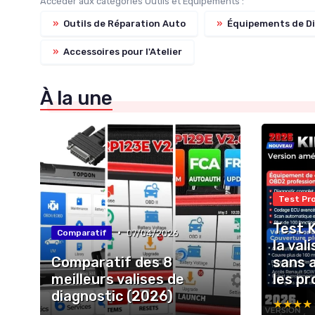
Accéder aux catégories Outils et Équipements :
»
Outils de Réparation Auto
»
Équipements de Di
»
Accessoires pour l'Atelier
À la une
Test Pr
Test 
•
07/04/2026
Comparatif
la val
Comparatif des 8
sans 
meilleurs valises de
les pr
diagnostic (2026)
★★★★
★★★★