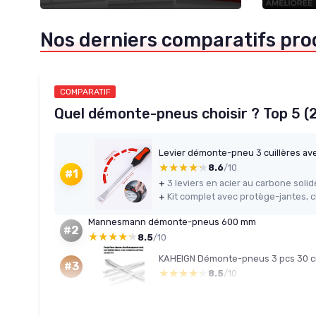
Nos derniers comparatifs pro
COMPARATIF
Quel démonte-pneus choisir ? Top 5 (
Levier démonte-pneu 3 cuillères av
★★★★★
★★★★★
8.6
/10
#1
+
+
Mannesmann démonte-pneus 600 mm
#2
★★★★★
★★★★★
8.5
/10
#3
★★★★★
★★★★★
8.5
/10