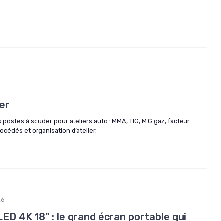
er
s postes à souder pour ateliers auto : MMA, TIG, MIG gaz, facteur
océdés et organisation d’atelier.
26
D 4K 18" : le grand écran portable qui