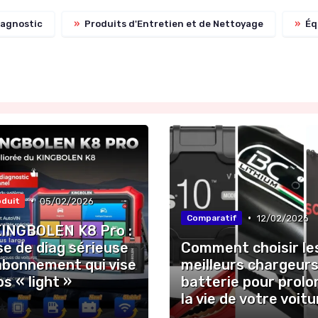
agnostic
»
Produits d'Entretien et de Nettoyage
»
Éq
•
05/02/2026
oduit
•
12/02/2026
Comparatif
KINGBOLEN K8 Pro :
ise de diag sérieuse
Comment choisir le
abonnement qui vise
meilleurs chargeurs
os « light »
batterie pour prolo
la vie de votre voitu
★
★