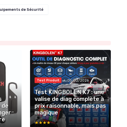
uipements de Sécurité
•
05/02/2026
Test Produit
Test KINGBOLEN K7 : une
s
valise de diag complète à
 de
prix raisonnable, mais pas
nger
magique
re
★★★★★
★★★★★