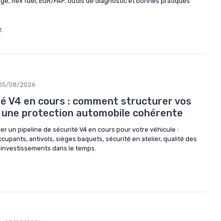
age, flex fuel, EGR/FAP, outils de diagnostic et bonnes pratiques
t
05/08/2026
té V4 en cours : comment structurer vos
 une protection automobile cohérente
 un pipeline de sécurité V4 en cours pour votre véhicule :
cupants, antivols, sièges baquets, sécurité en atelier, qualité des
s investissements dans le temps.