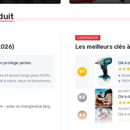
duit
COMPARATIF
2026)
Les meilleurs clés 
ec protège-jantes
Clé à 
★★
★★
#1
3 leviers en acier au carbone solides et assez longs pour trottinette, vélo et petite moto
+
Kit complet avec protège-jantes, clé à valve, obus et bouchons, pratique pour être autonome
+
AVHRIT
#2
★★
★★
KAHEIGN Démonte-pneus 3 pcs 30 cm - acier au manganèse (argent)
AVHRIT
Clé à 
#3
★★
★★