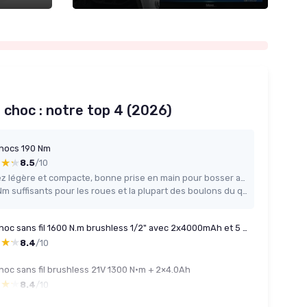
à choc : notre top 4 (2026)
chocs 190 Nm
★★★
★★★
8.5
/10
Assez légère et compacte, bonne prise en main pour bosser autour d’une voiture
190 Nm suffisants pour les roues et la plupart des boulons du quotidien
Clé à choc sans fil 1600 N.m brushless 1/2" avec 2x4000mAh et 5 douilles
★★★
★★★
8.4
/10
choc sans fil brushless 21V 1300 N·m + 2×4.0Ah
★★★
★★★
8.4
/10