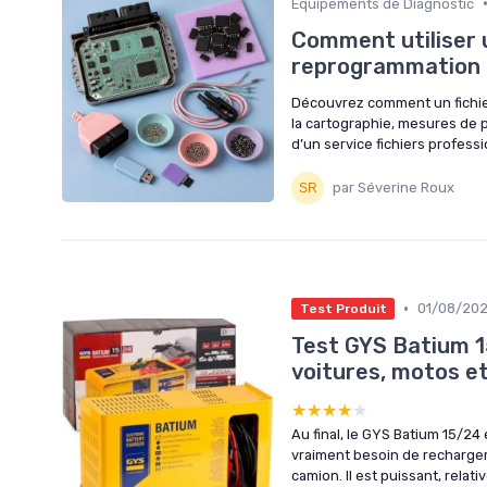
Équipements de Diagnostic
Comment utiliser un
reprogrammation m
Découvrez comment un fichier
la cartographie, mesures de p
d’un service fichiers professi
par Séverine Roux
•
01/08/20
Test Produit
Test GYS Batium 1
voitures, motos e
★★★★★
★★★★★
Au final, le GYS Batium 15/24
vraiment besoin de recharger 
camion. Il est puissant, relat