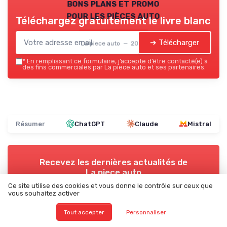
bons plans et promo
pour les pièces auto
Téléchargez gratuitement le livre blanc
➔ Télécharger
La piece auto — 2026
*
En remplissant ce formulaire, j’accepte d’être contacté(e) à
des fins commerciales par La piece auto et ses partenaires.
Résumer
ChatGPT
Claude
Mistral
Recevez les dernières actualités de
La piece auto
Ce site utilise des cookies et vous donne le contrôle sur ceux que
vous souhaitez activer
➔ Je m'inscris
Tout accepter
Personnaliser
*
En remplissant ce formulaire, j’accepte d’être contacté(e) à
des fins commerciales par La piece auto et ses partenaires.