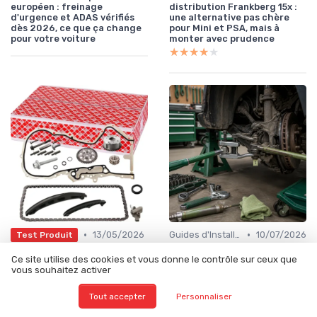
européen : freinage
distribution Frankberg 15x :
d'urgence et ADAS vérifiés
une alternative pas chère
dès 2026, ce que ça change
pour Mini et PSA, mais à
pour votre voiture
monter avec prudence
★★★★★
★★★★★
•
•
13/05/2026
Guides d'Installation et de Réparation
10/07/2026
Test Produit
Test Febi bilstein 106306 : le
Rotule de direction : test du
Ce site utilise des cookies et vous donne le contrôle sur ceux que
kit de chaîne qui fait le job
jeu, repérage du clac, et
vous souhaitez activer
pour les TSI mais demande
remplacement sans dépose
un bon mécano
complète du bras
★★★★★
★★★★★
Tout accepter
Personnaliser