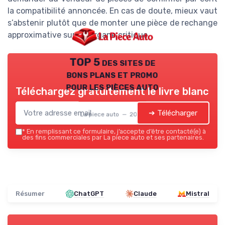
la compatibilité annoncée. En cas de doute, mieux vaut
s’abstenir plutôt que de monter une pièce de rechange
approximative sur un organe critique.
TOP 5 des sites de
bons plans et promo
pour les pièces auto
Téléchargez gratuitement le livre blanc
➔ Télécharger
La piece auto — 2026
*
En remplissant ce formulaire, j’accepte d’être contacté(e) à
des fins commerciales par La piece auto et ses partenaires.
Résumer
ChatGPT
Claude
Mistral