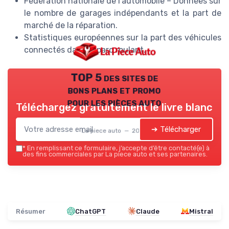
Fédération nationale de l’automobile – Données sur
le nombre de garages indépendants et la part de
marché de la réparation.
Statistiques européennes sur la part des véhicules
connectés dans le parc roulant.
TOP 5 des sites de
bons plans et promo
pour les pièces auto
Téléchargez gratuitement le livre blanc
➔ Télécharger
La piece auto — 2026
*
En remplissant ce formulaire, j’accepte d’être contacté(e) à
des fins commerciales par La piece auto et ses partenaires.
Résumer
ChatGPT
Claude
Mistral