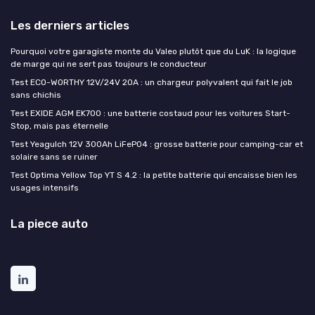
Les derniers articles
Pourquoi votre garagiste monte du Valeo plutôt que du LuK : la logique
de marge qui ne sert pas toujours le conducteur
Test ECO-WORTHY 12V/24V 20A : un chargeur polyvalent qui fait le job
sans chichis
Test EXIDE AGM EK700 : une batterie costaud pour les voitures Start-
Stop, mais pas éternelle
Test Yeagulch 12V 300Ah LiFePO4 : grosse batterie pour camping-car et
solaire sans se ruiner
Test Optima Yellow Top YT S 4.2 : la petite batterie qui encaisse bien les
usages intensifs
La piece auto