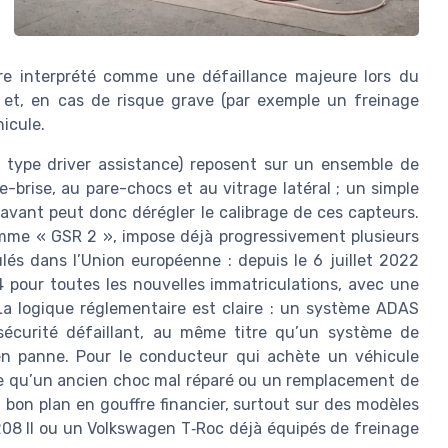
e interprété comme une défaillance majeure lors du
e et, en cas de risque grave (par exemple un freinage
icule.
type driver assistance) reposent sur un ensemble de
e-brise, au pare-chocs et au vitrage latéral ; un simple
avant peut donc dérégler le calibrage de ces capteurs.
mme « GSR 2 », impose déjà progressivement plusieurs
és dans l’Union européenne : depuis le 6 juillet 2022
4 pour toutes les nouvelles immatriculations, avec une
La logique réglementaire est claire : un système ADAS
écurité défaillant, au même titre qu’un système de
 en panne. Pour le conducteur qui achète un véhicule
fie qu’un ancien choc mal réparé ou un remplacement de
bon plan en gouffre financier, surtout sur des modèles
08 II ou un Volkswagen T‑Roc déjà équipés de freinage