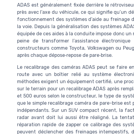
ADAS est généralement fixée derrière le rétroviseur 
près avec l’axe du véhicule, ce qui signifie qu’un d
fonctionnement des systèmes d’aide au freinage d
la voie. Depuis la généralisation des systèmes AD
équipée de ces aides à la conduite impose donc un
peine de transformer l’assistance électronique 
constructeurs comme Toyota, Volkswagen ou Peug
après chaque dépose‑repose de pare‑brise.
Le recalibrage des caméras ADAS peut se faire en a
route avec un boîtier relié au système électron
méthodes exigent un équipement certifié, une procéd
sur le terrain pour un recalibrage ADAS après rem
et 500 euros selon le constructeur, le type de syst
que le simple recalibrage caméra de pare-brise est 
indépendants. Sur un SUV compact récent, la factu
radar avant doit lui aussi être réaligné. La tent
réparation rapide de zapper ce calibrage des sys
peuvent déclencher des freinages intempestifs, d