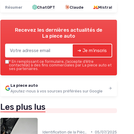
Résumer
ChatGPT
Claude
Mistral
Recevez les dernières actualités de
La piece auto
➔ Je m'inscris
*
En remplissant ce formulaire, j’accepte d’être
contacté(e) à des fins commerciales par La piece auto et
ses partenaires.
La piece auto
Ajoutez-nous à vos sources préférées sur Google
Les plus lus
•
Identification de la Pièce Nécessaire
05/07/2025