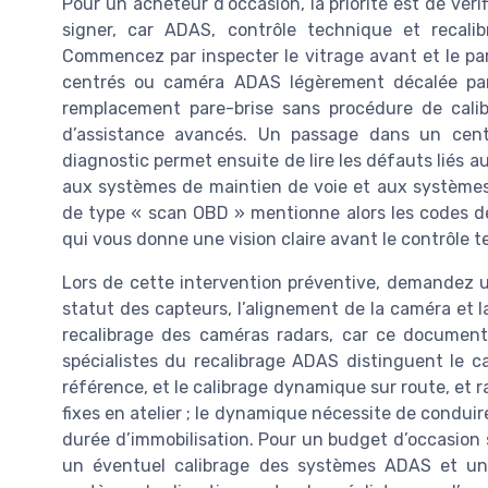
Pour un acheteur d’occasion, la priorité est de vér
signer, car ADAS, contrôle technique et recali
Commencez par inspecter le vitrage avant et le pare
centrés ou caméra ADAS légèrement décalée par 
remplacement pare-brise sans procédure de calib
d’assistance avancés. Un passage dans un centr
diagnostic permet ensuite de lire les défauts liés
aux systèmes de maintien de voie et aux systèmes 
de type « scan OBD » mentionne alors les codes déf
qui vous donne une vision claire avant le contrôle t
Lors de cette intervention préventive, demandez 
statut des capteurs, l’alignement de la caméra et 
recalibrage des caméras radars, car ce document
spécialistes du recalibrage ADAS distinguent le c
référence, et le calibrage dynamique sur route, et ra
fixes en atelier ; le dynamique nécessite de conduire
durée d’immobilisation. Pour un budget d’occasion 
un éventuel calibrage des systèmes ADAS et un