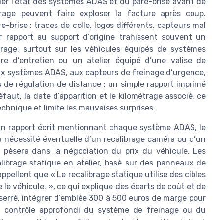
ifier l’état des systèmes ADAS et du pare-brise avant de
brage peuvent faire exploser la facture après coup.
-brise : traces de colle, logos différents, capteurs mal
rapport au support d’origine trahissent souvent un
rage, surtout sur les véhicules équipés de systèmes
e d’entretien ou un atelier équipé d’une valise de
 aux systèmes ADAS, aux capteurs de freinage d’urgence,
de régulation de distance ; un simple rapport imprimé
aut, la date d’apparition et le kilométrage associé, ce
echnique et limite les mauvaises surprises.
un rapport écrit mentionnant chaque système ADAS, le
la nécessité éventuelle d’un recalibrage caméra ou d’un
 pèsera dans la négociation du prix du véhicule. Les
alibrage statique en atelier, basé sur des panneaux de
ppellent que « Le recalibrage statique utilise des cibles
 le véhicule. », ce qui explique des écarts de coût et de
serré, intégrer d’emblée 300 à 500 euros de marge pour
 contrôle approfondi du système de freinage ou du