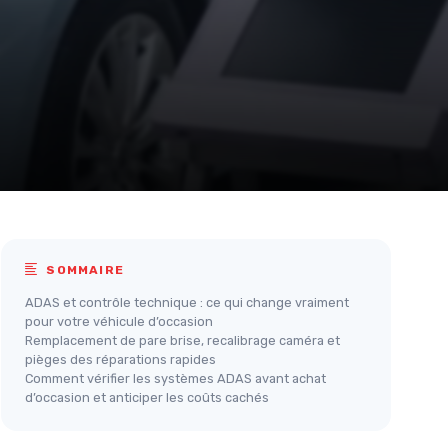
SOMMAIRE
ADAS et contrôle technique : ce qui change vraiment
pour votre véhicule d’occasion
Remplacement de pare brise, recalibrage caméra et
pièges des réparations rapides
Comment vérifier les systèmes ADAS avant achat
d’occasion et anticiper les coûts cachés