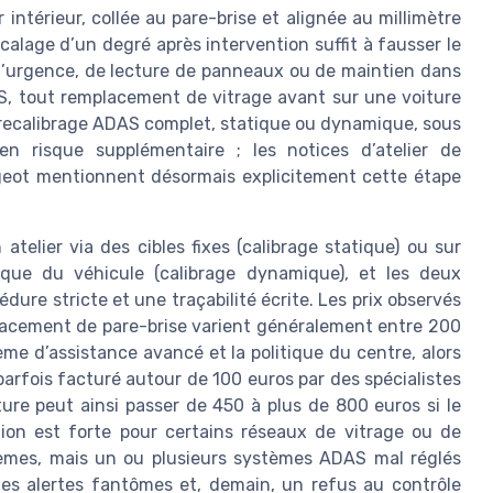
intérieur, collée au pare-brise et alignée au millimètre
écalage d’un degré après intervention suffit à fausser le
’urgence, de lecture de panneaux ou de maintien dans
AS, tout remplacement de vitrage avant sur une voiture
 recalibrage ADAS complet, statique ou dynamique, sous
en risque supplémentaire ; les notices d’atelier de
eot mentionnent désormais explicitement cette étape
telier via des cibles fixes (calibrage statique) ou sur
ique du véhicule (calibrage dynamique), et les deux
ure stricte et une traçabilité écrite. Les prix observés
placement de pare-brise varient généralement entre 200
ème d’assistance avancé et la politique du centre, alors
parfois facturé autour de 100 euros par des spécialistes
re peut ainsi passer de 450 à plus de 800 euros si le
ation est forte pour certains réseaux de vitrage ou de
tèmes, mais un ou plusieurs systèmes ADAS mal réglés
es alertes fantômes et, demain, un refus au contrôle