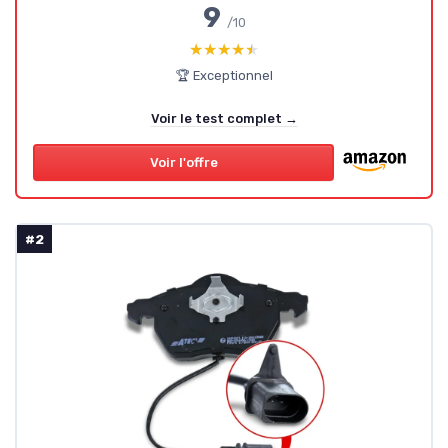
9
/10
★★★★★
★★★★★
🏆 Exceptionnel
Voir le test complet →
Voir l'offre
#2