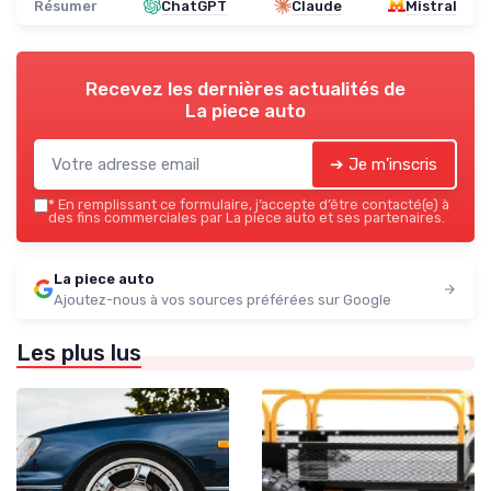
Résumer
ChatGPT
Claude
Mistral
Recevez les dernières actualités de
La piece auto
➔ Je m'inscris
*
En remplissant ce formulaire, j’accepte d’être contacté(e) à
des fins commerciales par La piece auto et ses partenaires.
La piece auto
Ajoutez-nous à vos sources préférées sur Google
Les plus lus