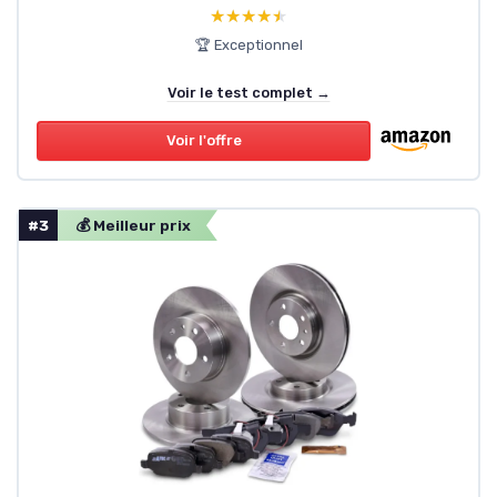
★★★★★
★★★★★
🏆 Exceptionnel
Voir le test complet →
Voir l'offre
#3
💰 Meilleur prix