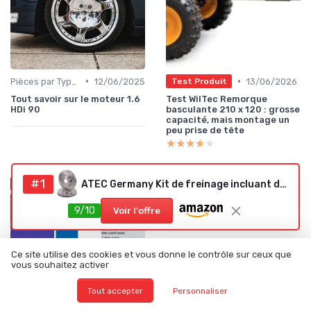
•
•
Pièces par Type (Freins, Moteur, etc.)
12/06/2025
13/06/2026
Test Produit
Tout savoir sur le moteur 1.6
Test WilTec Remorque
HDi 90
basculante 210 x 120 : grosse
capacité, mais montage un
peu prise de tête
★★★★★
★★★★★
#1
ATEC Germany Kit de freinage incluant disques de frein sport avant Ø 330 mm perforés/ventilés + arrière Ø 290 mm pleins + plaquettes de frein avant arrière Compatible avec MERCEDES Classe C (W203)
9/10
Voir l'offre
Ce site utilise des cookies et vous donne le contrôle sur ceux que
vous souhaitez activer
Tout accepter
Personnaliser