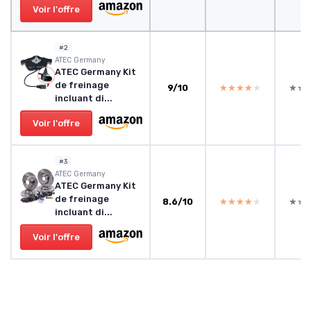
Voir l'offre
#2
ATEC Germany
ATEC Germany Kit
de freinage
9/10
★★★★★
★★★★★
★★
★★
incluant di...
Voir l'offre
#3
ATEC Germany
ATEC Germany Kit
de freinage
8.6/10
★★★★★
★★★★★
★★
★★
incluant di...
Voir l'offre