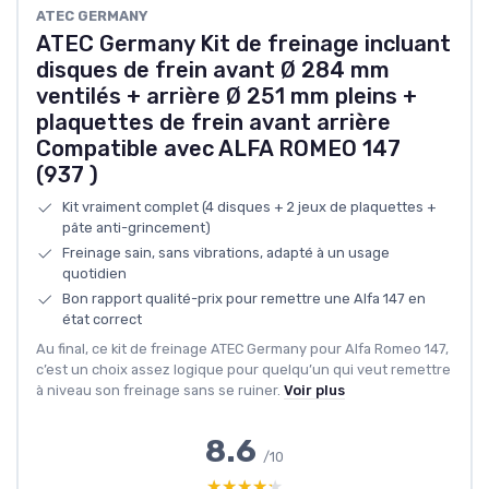
ATEC GERMANY
ATEC Germany Kit de freinage incluant
disques de frein avant Ø 284 mm
ventilés + arrière Ø 251 mm pleins +
plaquettes de frein avant arrière
Compatible avec ALFA ROMEO 147
(937 )
Kit vraiment complet (4 disques + 2 jeux de plaquettes +
pâte anti-grincement)
Freinage sain, sans vibrations, adapté à un usage
quotidien
Bon rapport qualité-prix pour remettre une Alfa 147 en
état correct
Au final, ce kit de freinage ATEC Germany pour Alfa Romeo 147,
c’est un choix assez logique pour quelqu’un qui veut remettre
à niveau son freinage sans se ruiner.
Voir plus
8.6
/10
★★★★★
★★★★★