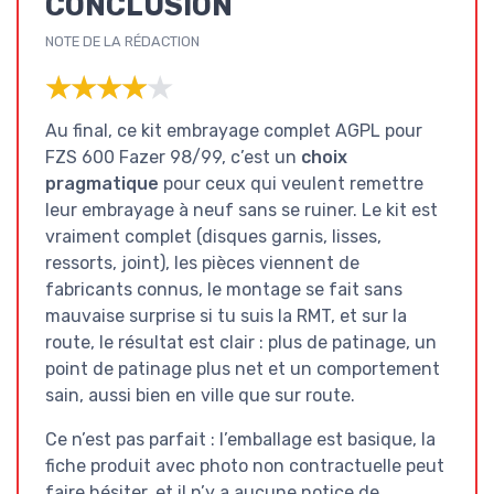
CONCLUSION
NOTE DE LA RÉDACTION
★★★★★
★★★★★
Au final, ce kit embrayage complet AGPL pour
FZS 600 Fazer 98/99, c’est un
choix
pragmatique
pour ceux qui veulent remettre
leur embrayage à neuf sans se ruiner. Le kit est
vraiment complet (disques garnis, lisses,
ressorts, joint), les pièces viennent de
fabricants connus, le montage se fait sans
mauvaise surprise si tu suis la RMT, et sur la
route, le résultat est clair : plus de patinage, un
point de patinage plus net et un comportement
sain, aussi bien en ville que sur route.
Ce n’est pas parfait : l’emballage est basique, la
fiche produit avec photo non contractuelle peut
faire hésiter, et il n’y a aucune notice de