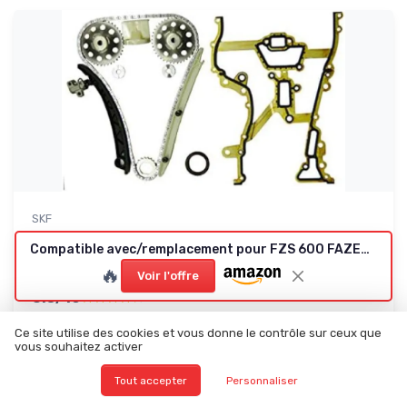
SKF
VKML 85000 Kit de Chaine Distribution Unique
Compatible avec/remplacement pour FZS 600 FAZER - 98/99 - KIT EMBRAYAGE COMPLET
Le kit de chaîne qui fait le job sur Corsa C (si on tombe sur une
🔥
boîte complète...
Voir l'offre
8.5/10
★★★★★
★★★★★
Rapport qualité-prix
★★★★★
★★★★★
Ce site utilise des cookies et vous donne le contrôle sur ceux que
Design
★★★★★
★★★★★
vous souhaitez activer
Materiaux
★★★★★
★★★★★
Tout accepter
Personnaliser
Emballage
★★★★★
★★★★★