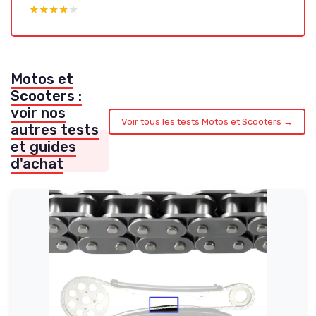
★★★★★
★★★★★
Motos et
Scooters :
voir nos
Voir tous les tests Motos et Scooters →
autres tests
et guides
d'achat