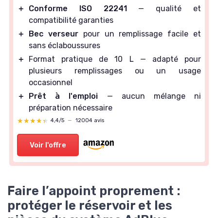
＋
Conforme ISO 22241
— qualité et
compatibilité garanties
＋
Bec verseur
pour un remplissage facile et
sans éclaboussures
＋
Format pratique de 10 L — adapté pour
plusieurs remplissages ou un usage
occasionnel
＋
Prêt à l'emploi
— aucun mélange ni
préparation nécessaire
★★★★★
★★★★★
4,4/5
—
12004 avis
Voir l'offre
Faire l’appoint proprement :
protéger le réservoir et les