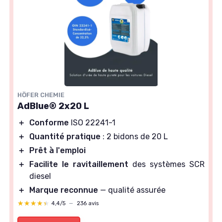
HÖFER CHEMIE
AdBlue® 2x20 L
＋
Conforme
ISO 22241-1
＋
Quantité pratique
: 2 bidons de 20 L
＋
Prêt à l'emploi
＋
Facilite le ravitaillement
des systèmes SCR
diesel
＋
Marque reconnue
— qualité assurée
★★★★★
★★★★★
4,4/5
—
236 avis