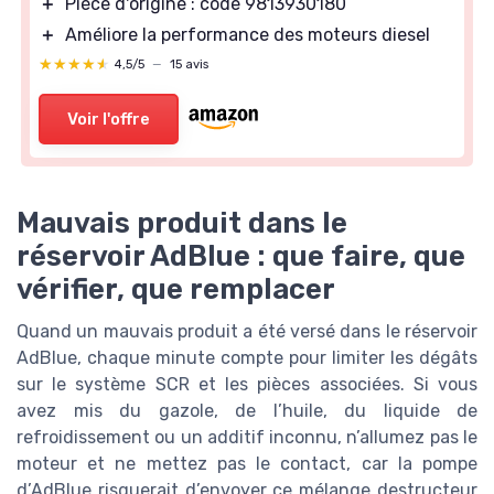
＋
Pièce d'origine : code 9813930180
＋
Améliore la performance des moteurs diesel
★★★★★
★★★★★
4,5/5
—
15 avis
Voir l'offre
Mauvais produit dans le
réservoir AdBlue : que faire, que
vérifier, que remplacer
Quand un mauvais produit a été versé dans le réservoir
AdBlue, chaque minute compte pour limiter les dégâts
sur le système SCR et les pièces associées. Si vous
avez mis du gazole, de l’huile, du liquide de
refroidissement ou un additif inconnu, n’allumez pas le
moteur et ne mettez pas le contact, car la pompe
d’AdBlue risquerait d’envoyer ce mélange destructeur