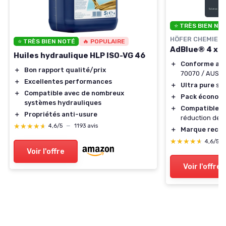
⭐ TRÈS BIEN NO
HÖFER CHEMIE
⭐ TRÈS BIEN NOTÉ
🔥 POPULAIRE
AdBlue® 4 x 10
Huiles hydraulique HLP ISO-VG 46
＋
Conforme au
＋
Bon rapport qualité/prix
70070 / AUS3
＋
Excellentes performances
＋
Ultra pure
sol
＋
Compatible avec de nombreux
＋
Pack économ
systèmes hydrauliques
＋
Compatible
av
＋
Propriétés anti-usure
réduction des
★★★★★
★★★★★
4,6/5
—
1193 avis
＋
Marque reco
★★★★★
★★★★★
4,6/5
Voir l'offre
Voir l'offre