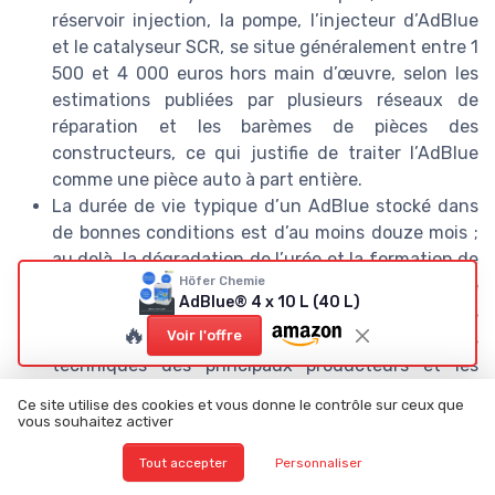
réservoir injection, la pompe, l’injecteur d’AdBlue
et le catalyseur SCR, se situe généralement entre 1
500 et 4 000 euros hors main d’œuvre, selon les
estimations publiées par plusieurs réseaux de
réparation et les barèmes de pièces des
constructeurs, ce qui justifie de traiter l’AdBlue
comme une pièce auto à part entière.
La durée de vie typique d’un AdBlue stocké dans
de bonnes conditions est d’au moins douze mois ;
au delà, la dégradation de l’urée et la formation de
Höfer Chemie
cristaux augmentent nettement le risque de
AdBlue® 4 x 10 L (40 L)
colmatage de la pompe et des conduites
🔥
Voir l'offre
d’injection d’urée, comme le rappellent les fiches
techniques des principaux producteurs et les
recommandations pratiques VDA pour le stockage
Ce site utilise des cookies et vous donne le contrôle sur ceux que
des solutions AUS 32.
vous souhaitez activer
Tout accepter
Personnaliser