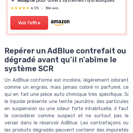
＋
Adapté
pour divers systèmes hydrauliques
★★★★★
★★★★★
4,7/5
—
354 avis
Voir l'offre
Repérer un AdBlue contrefait ou
dégradé avant qu’il n’abîme le
système SCR
Un AdBlue conforme est incolore, légèrement odorant
comme un engrais, mais jamais coloré ni parfumé, ce
qui en fait une pièce auto chimique très spécifique. Si
le liquide présente une teinte jaunâtre, des particules
en suspension ou une odeur forte inhabituelle, il faut
le considérer comme suspect et ne surtout pas le
verser dans le réservoir AdBlue. Les contrefaçons ou
les produits dégradés peuvent contenir des impuretés