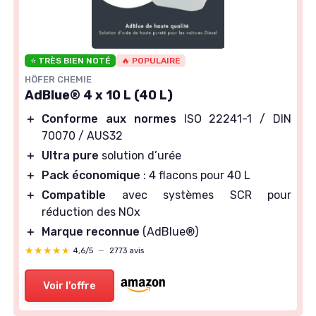
⭐ TRÈS BIEN NOTÉ
🔥 POPULAIRE
HÖFER CHEMIE
AdBlue® 4 x 10 L (40 L)
＋
Conforme aux normes
ISO 22241-1 / DIN
70070 / AUS32
＋
Ultra pure
solution d’urée
＋
Pack économique
: 4 flacons pour 40 L
＋
Compatible
avec systèmes SCR pour
réduction des NOx
＋
Marque reconnue
(AdBlue®)
★★★★★
★★★★★
4,6/5
—
2773 avis
Voir l'offre