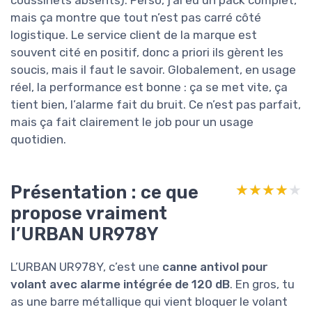
coussinets absents). Perso, j’ai eu un pack complet,
mais ça montre que tout n’est pas carré côté
logistique. Le service client de la marque est
souvent cité en positif, donc a priori ils gèrent les
soucis, mais il faut le savoir. Globalement, en usage
réel, la performance est bonne : ça se met vite, ça
tient bien, l’alarme fait du bruit. Ce n’est pas parfait,
mais ça fait clairement le job pour un usage
quotidien.
Présentation : ce que
★★★★★
★★★★★
propose vraiment
l’URBAN UR978Y
L’URBAN UR978Y, c’est une
canne antivol pour
volant avec alarme intégrée de 120 dB
. En gros, tu
as une barre métallique qui vient bloquer le volant