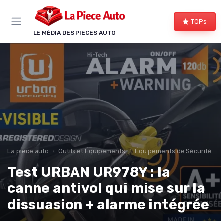
Panneau de gestion des cookies
TOPs
LE MÉDIA DES PIECES AUTO
La piece auto
Outils et Équipements
Équipements de Sécurité
Test URBAN UR978Y : la
canne antivol qui mise sur la
dissuasion + alarme intégrée