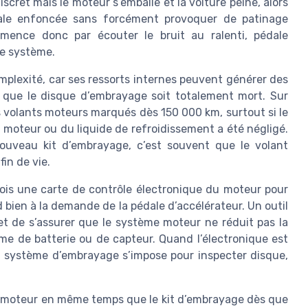
scret mais le moteur s’emballe et la voiture peine, alors
dale enfoncée sans forcément provoquer de patinage
mence donc par écouter le bruit au ralenti, pédale
le système.
plexité, car ses ressorts internes peuvent générer des
que le disque d’embrayage soit totalement mort. Sur
 volants moteurs marqués dès 150 000 km, surtout si le
e moteur ou du liquide de refroidissement a été négligé.
ouveau kit d’embrayage, c’est souvent que le volant
fin de vie.
fois une carte de contrôle électronique du moteur pour
 bien à la demande de la pédale d’accélérateur. Un outil
et de s’assurer que le système moteur ne réduit pas la
e de batterie ou de capteur. Quand l’électronique est
u système d’embrayage s’impose pour inspecter disque,
ant moteur en même temps que le kit d’embrayage dès que