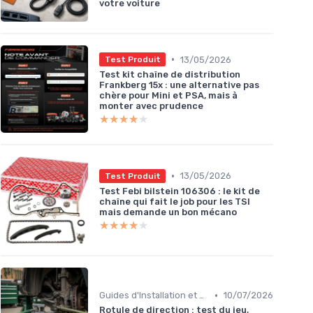
votre voiture
•
13/05/2026
Test Produit
Test kit chaîne de distribution
Frankberg 15x : une alternative pas
chère pour Mini et PSA, mais à
monter avec prudence
★★★★★
★★★★★
•
13/05/2026
Test Produit
Test Febi bilstein 106306 : le kit de
chaîne qui fait le job pour les TSI
mais demande un bon mécano
★★★★★
★★★★★
•
Guides d'Installation et de Réparation
10/07/2026
Rotule de direction : test du jeu,