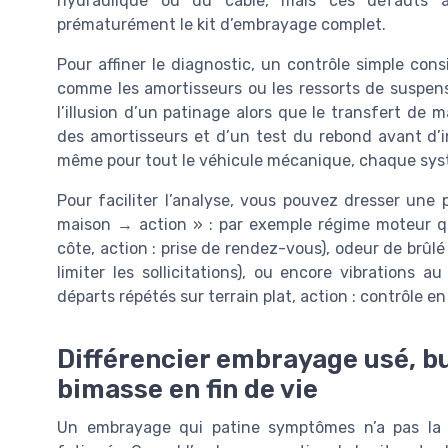
hydraulique ou du câble, mais ces défauts ac
prématurément le kit d’embrayage complet.
Pour affiner le diagnostic, un contrôle simple co
comme les amortisseurs ou les ressorts de suspe
l’illusion d’un patinage alors que le transfert de m
des amortisseurs et d’un test du rebond avant d’i
même pour tout le véhicule mécanique, chaque syst
Pour faciliter l’analyse, vous pouvez dresser un
maison → action » : par exemple régime moteur qui
côte, action : prise de rendez-vous), odeur de brûlé
limiter les sollicitations), ou encore vibrations 
départs répétés sur terrain plat, action : contrôle en 
Différencier embrayage usé, b
bimasse en fin de vie
Un embrayage qui patine symptômes n’a pas la