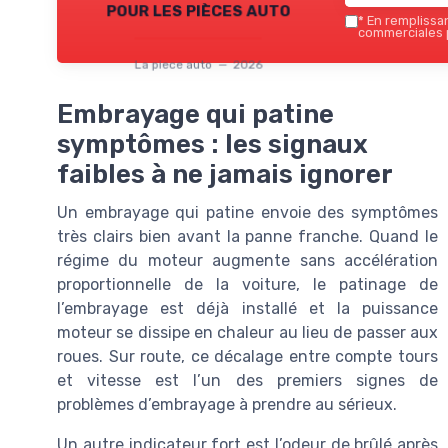
pour les pièces auto
*
En remplissant
commerciales p
La piece auto — 2026
Embrayage qui patine
symptômes : les signaux
faibles à ne jamais ignorer
Un embrayage qui patine envoie des symptômes
très clairs bien avant la panne franche. Quand le
régime du moteur augmente sans accélération
proportionnelle de la voiture, le patinage de
l’embrayage est déjà installé et la puissance
moteur se dissipe en chaleur au lieu de passer aux
roues. Sur route, ce décalage entre compte tours
et vitesse est l’un des premiers signes de
problèmes d’embrayage à prendre au sérieux.
Un autre indicateur fort est l’odeur de brûlé après