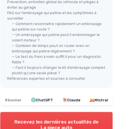
Prévention, entretien global du véhicule et pièges à
éviter au garage
FAQ sur l’embrayage qui patine et les symptômes à
surveiller
— Comment reconnaître rapidement un embrayage
qui patine sur route ?
— Un embrayage qui patine peut il endommager le
volant moteur ?
— Combien de temps peut on rouler avec un
embrayage qui patine légèrement ?
— Le test du frein à main suffit il pour un diagnostic
fiable ?
— Faut il toujours changer le kit d’embrayage complet
plutôt qu’une seule pièce ?
Références expertes et sources à consulter
Résumer
ChatGPT
Claude
Mistral
Recevez les dernières actualités de
La piece auto