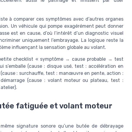
célèrent aussi le patinage et finissent par user
nsiste à comparer ces symptômes avec d’autres organes
nsion. Un véhicule qui pompe exagérément peut donner
asse est en cause, d’où l’intérêt d’un diagnostic visuel
ncriminer uniquement l’embrayage. La logique reste la
ème influençant la sensation globale au volant.
e petite checklist « symptôme → cause probable → test
 s’emballe (cause : disque usé, test : accélération en
 (cause : surchauffe, test : manœuvre en pente, action :
au démarrage (cause : volant moteur ou plateau, test :
atelier).
utée fatiguée et volant moteur
 même signature sonore qu’une butée de débrayage