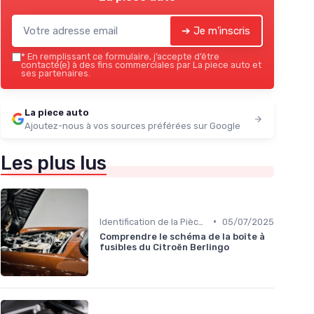
➔ Je m'inscris
*
En remplissant ce formulaire, j’accepte d’être
contacté(e) à des fins commerciales par La piece auto et
ses partenaires.
La piece auto
Ajoutez-nous à vos sources préférées sur Google
Les plus lus
•
Identification de la Pièce Nécessaire
05/07/2025
Comprendre le schéma de la boîte à
fusibles du Citroën Berlingo