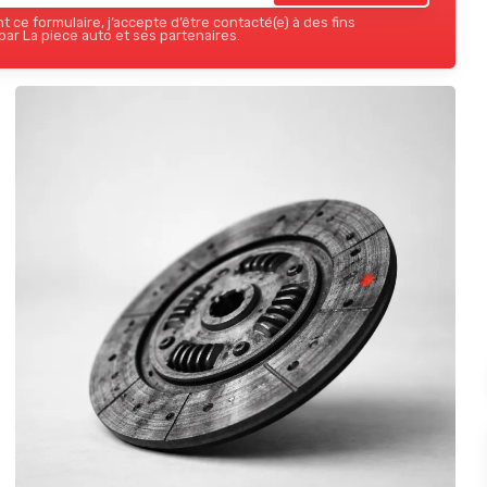
 ce formulaire, j’accepte d’être contacté(e) à des fins
ar La piece auto et ses partenaires.