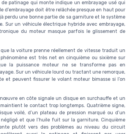
nt de patinage qui monte indique un embrayage usé qui
le d’embrayage doit être relâchée presque en haut pour
jà perdu une bonne partie de sa garniture et le système
e. Sur un véhicule électrique hybride avec embrayage,
ectronique du moteur masque parfois le glissement de
que la voiture prenne réellement de vitesse traduit un
e phénomène est très net en cinquième ou sixième sur
 que la puissance moteur ne se transforme pas en
ayage. Sur un véhicule lourd ou tractant une remorque,
e et peuvent fissurer le volant moteur bimasse si l’on
anœuvre en côte signale un disque en surchauffe et un
maintient le contact trop longtemps. Quatrième signe,
isque voilé, d’un plateau de pression marqué ou d’un
 négligé et que l’huile fuit sur la garniture. Cinquième
iente plutôt vers des problèmes au niveau du circuit