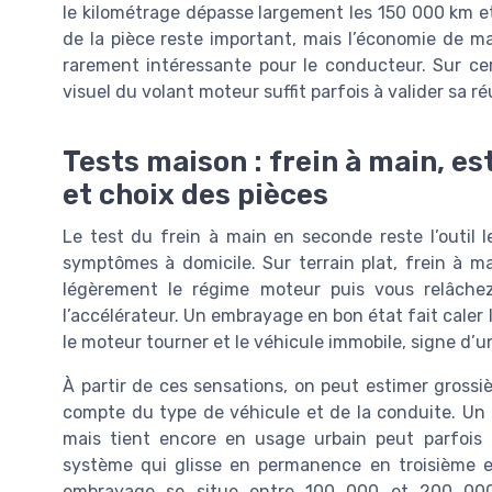
le kilométrage dépasse largement les 150 000 km e
de la pièce reste important, mais l’économie de
rarement intéressante pour le conducteur. Sur ce
visuel du volant moteur suffit parfois à valider sa ré
Tests maison : frein à main, e
et choix des pièces
Le test du frein à main en seconde reste l’outil 
symptômes à domicile. Sur terrain plat, frein à 
légèrement le régime moteur puis vous relâch
l’accélérateur. Un embrayage en bon état fait caler
le moteur tourner et le véhicule immobile, signe d’
À partir de ces sensations, on peut estimer gross
compte du type de véhicule et de la conduite. Un
mais tient encore en usage urbain peut parfois p
système qui glisse en permanence en troisième e
embrayage se situe entre 100 000 et 200 000