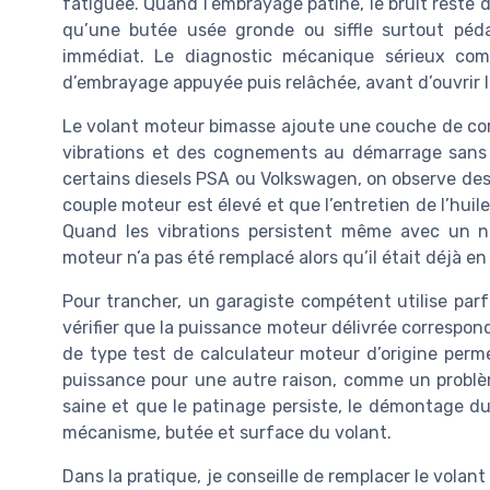
fatiguée. Quand l’embrayage patine, le bruit reste di
qu’une butée usée gronde ou siffle surtout pé
immédiat. Le diagnostic mécanique sérieux com
d’embrayage appuyée puis relâchée, avant d’ouvrir 
Le volant moteur bimasse ajoute une couche de com
vibrations et des cognements au démarrage sans 
certains diesels PSA ou Volkswagen, on observe des
couple moteur est élevé et que l’entretien de l’huil
Quand les vibrations persistent même avec un n
moteur n’a pas été remplacé alors qu’il était déjà en 
Pour trancher, un garagiste compétent utilise par
vérifier que la puissance moteur délivrée correspond
de type test de calculateur moteur d’origine perm
puissance pour une autre raison, comme un problèm
saine et que le patinage persiste, le démontage d
mécanisme, butée et surface du volant.
Dans la pratique, je conseille de remplacer le vol