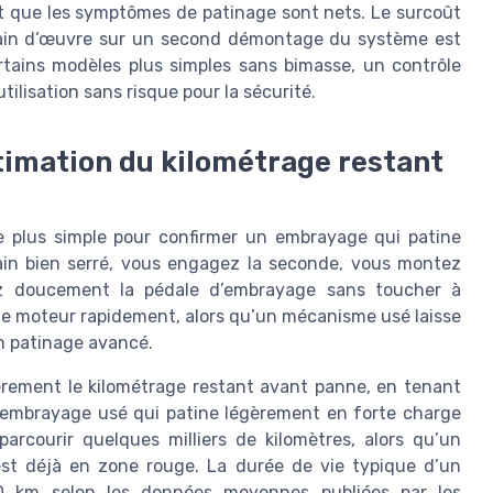
t que les symptômes de patinage sont nets. Le surcoût
 main d’œuvre sur un second démontage du système est
rtains modèles plus simples sans bimasse, un contrôle
utilisation sans risque pour la sécurité.
stimation du kilométrage restant
le plus simple pour confirmer un embrayage qui patine
main bien serré, vous engagez la seconde, vous montez
ez doucement la pédale d’embrayage sans toucher à
 le moteur rapidement, alors qu’un mécanisme usé laisse
un patinage avancé.
ièrement le kilométrage restant avant panne, en tenant
 embrayage usé qui patine légèrement en forte charge
arcourir quelques milliers de kilomètres, alors qu’un
st déjà en zone rouge. La durée de vie typique d’un
 km selon les données moyennes publiées par les