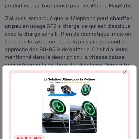
produit est surtout pensé pour les iPhone MagSafe.
J’ai aussi remarqué que le téléphone peut
chauffer
un peu
en usage GPS + charge, ce qui est classique
avec la charge sans fil. Rien de dramatique, mais on
sent que le système réduit la puissance quand on
approche des 80-85 % de batterie. C’est d’ailleurs
mentionné dans la description : la vitesse baisse
pour préserver la batterie du téléphone. Donc si tu
espères passer de 10 à 100 % en une heure de route,
tu peux oublier.
Pour résumer : la charge est
suffisante pour
compenser l’utilisation en voiture
(GPS, musique,
appels mains libres) et gagner un peu de batterie,
mais ce n’est pas une solution de charge rapide
ultime. Ça reste pratique, surtout pour le côté « je
pose, ça charge », mais il faut ajuster ses attentes.
🔥 POPULAIRE