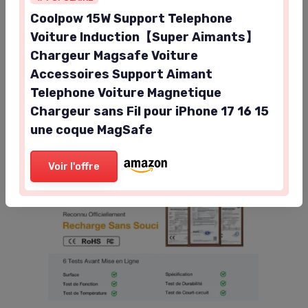
Pour ceux qui veulent de la vraie charge rapide, un
Coolpow 15W Support Telephone
bon câble USB-C restera plus efficace.
Voiture Induction【Super Aimants】
Chargeur Magsafe Voiture
Accessoires Support Aimant
Telephone Voiture Magnetique
Chargeur sans Fil pour iPhone 17 16 15
une coque MagSafe
Voir l'offre