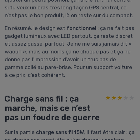
si tu veux un bras très long façon GPS central, ce
n’est pas le bon produit, là on reste sur du compact.
En résumé, le design est
fonctionnel
: ça ne fait pas
gadget lumineux avec LED partout, ça reste discret
et assez passe-partout. Je ne me suis jamais dit «
waouh », mais au moins ça ne choque pas et ça ne
donne pas l’impression d’avoir un truc bas de
gamme collé au pare-brise. Pour un support voiture
à ce prix, c’est cohérent.
Charge sans fil : ça
★★★★★
★★★★★
marche, mais ce n’est
pas un foudre de guerre
Sur la partie
charge sans fil 15W
, il faut être clair : ça
ne charge pas aussi vite qu’un chargeur secteur