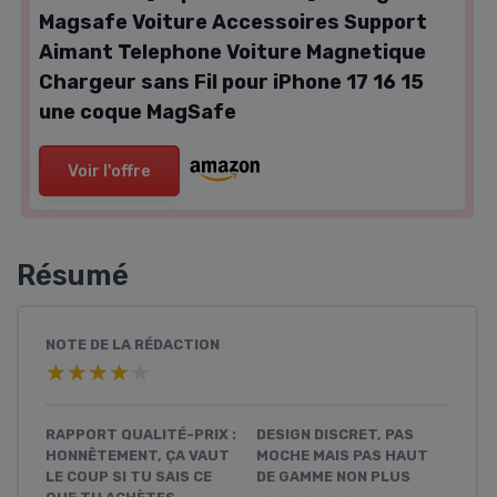
Magsafe Voiture Accessoires Support
Aimant Telephone Voiture Magnetique
Chargeur sans Fil pour iPhone 17 16 15
une coque MagSafe
Voir l'offre
Résumé
NOTE DE LA RÉDACTION
★★★★★
★★★★★
RAPPORT QUALITÉ-PRIX :
DESIGN DISCRET, PAS
HONNÊTEMENT, ÇA VAUT
MOCHE MAIS PAS HAUT
LE COUP SI TU SAIS CE
DE GAMME NON PLUS