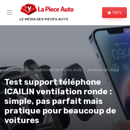
Panneau de gestion des cookies
TOPs
LE MÉDIA DES PIECES AUTO
La piece auto
Recherche de Pièces Auto
Accessoires Auto
Test support téléphone
ICAILIN ventilation ronde :
simple, pas parfait mais
pratique pour beaucoup de
voitures