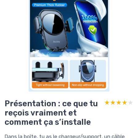
Présentation : ce que tu
★★★★★
★★★★★
reçois vraiment et
comment ça s’installe
Dans la boîte, tu as le chargeur/support, un câble