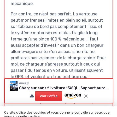
mécanique.
Par contre, ce n’est pas parfait. La ventouse
peut montrer ses limites en plein soleil, surtout
sur tableau de bord pas complètement lisse, et
le système motorisé reste plus fragile à long
terme qu’une pince 100 % mécanique. Il faut
aussi accepter d’investir dans un bon chargeur
allume-cigare si tu n’en as pas, sinon tu ne
profiteras pas vraiment de la charge rapide. Pour
moi, ce chargeur s’adresse surtout à ceux qui
passent du temps en voiture, utilisent souvent
le GPS, et veulent un truc pratique pour
poser/retirer le téléphone sans réfléchir. Si tu es
Auckly
Chargeur sans fil voiture 15W Qi - Support automatique
un gros rouleur ou que tu gères une petite flotte
🔥
de véhicules, ça peut clairement avoir du sens.
Voir l'offre
Si tu cherches juste un support pas cher pour
un usage occasionnel, il y a plus simple et moins
Ce site utilise des cookies et vous donne le contrôle sur ceux que
coûteux.
vous souhaitez activer