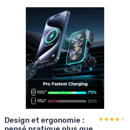
Design et ergonomie :
★★★★★
★★★★★
pensé pratique plus que