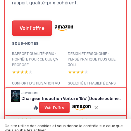
rapport qualité-prix cohérent.
Voir l'offre
SOUS-NOTES
RAPPORT QUALITÉ-PRIX :
DESIGN ET ERGONOMIE :
HONNÊTE POUR CE QUE ÇA
PENSÉ PRATIQUE PLUS QUE
PROPOSE
JOLI
★★★★★
★★★★★
★★★★★
★★★★★
CONFORT D’UTILISATION AU
SOLIDITÉ ET FIABILITÉ DANS
QUOTIDIEN
LE TEMPS
JOYROOM
★★★★★
★★★★★
★★★★★
★★★★★
Chargeur Induction Voiture 15W (Double bobine, Serrage auto)
🔥
PERFORMANCES DE CHARGE
CE QUE PROPOSE VRAIMENT
Voir l'offre
ET TENUE DU TÉLÉPHONE
CE JOYROOM 15W QI
★★★★★
★★★★★
★★★★★
★★★★★
Ce site utilise des cookies et vous donne le contrôle sur ceux que
vous souhaitez activer