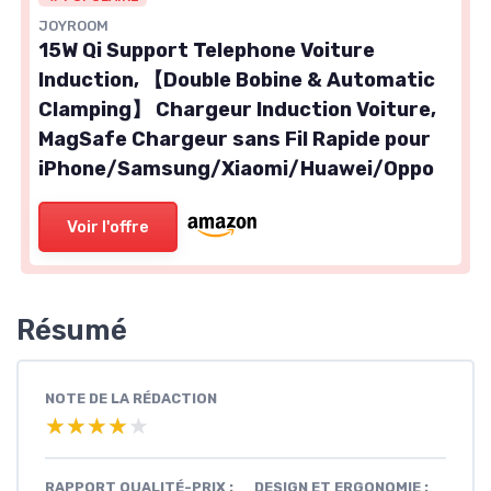
JOYROOM
15W Qi Support Telephone Voiture
Induction, 【Double Bobine & Automatic
Clamping】 Chargeur Induction Voiture,
MagSafe Chargeur sans Fil Rapide pour
iPhone/Samsung/Xiaomi/Huawei/Oppo
Voir l'offre
Résumé
NOTE DE LA RÉDACTION
★★★★★
★★★★★
RAPPORT QUALITÉ-PRIX :
DESIGN ET ERGONOMIE :