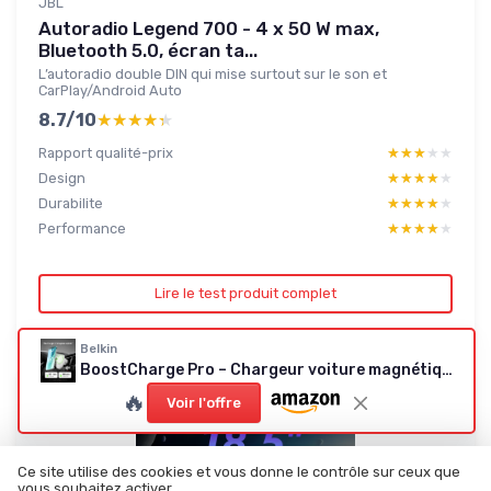
JBL
Autoradio Legend 700 - 4 x 50 W max,
Bluetooth 5.0, écran ta...
L’autoradio double DIN qui mise surtout sur le son et
CarPlay/Android Auto
8.7/10
★★★★★
★★★★★
Rapport qualité-prix
★★★★★
★★★★★
Design
★★★★★
★★★★★
Durabilite
★★★★★
★★★★★
Performance
★★★★★
★★★★★
Lire le test produit complet
Belkin
BoostCharge Pro – Chargeur voiture magnétique Qi2 15W (MagSafe) avec câble USB‑C et adaptateur 20W
🔥
Voir l'offre
Ce site utilise des cookies et vous donne le contrôle sur ceux que
vous souhaitez activer