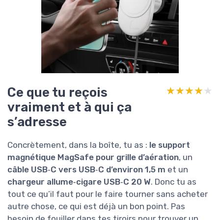
Ce que tu reçois
★★★★★
★★★★★
vraiment et à qui ça
s’adresse
Concrètement, dans la boîte, tu as :
le support
magnétique MagSafe pour grille d’aération
, un
câble USB‑C vers USB‑C d’environ 1,5 m
et un
chargeur allume‑cigare USB‑C 20 W
. Donc tu as
tout ce qu’il faut pour le faire tourner sans acheter
autre chose, ce qui est déjà un bon point. Pas
besoin de fouiller dans tes tiroirs pour trouver un