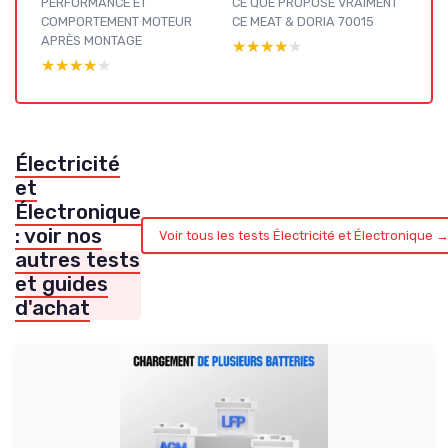
PERFORMANCE ET
CE QUE PROPOSE VRAIMENT
COMPORTEMENT MOTEUR
CE MEAT & DORIA 70015
APRÈS MONTAGE
★★★★★
★★★★★
★★★★★
★★★★★
Électricité
et
Électronique
: voir nos
Voir tous les tests Électricité et Électronique 
autres tests
et guides
d'achat