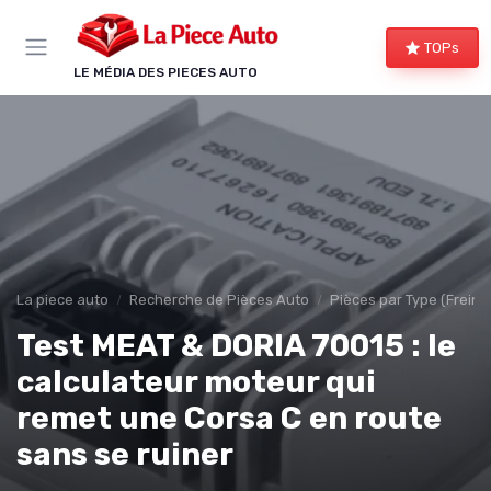
Panneau de gestion des cookies
TOPs
LE MÉDIA DES PIECES AUTO
La piece auto
Recherche de Pièces Auto
Pièces par Type (Freins,
Test MEAT & DORIA 70015 : le
calculateur moteur qui
remet une Corsa C en route
sans se ruiner