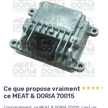
Ce que propose vraiment
★★★★★
★★★★★
ce MEAT & DORIA 70015
Concrètement, ce MEAT & DORIA 70015, c’est un