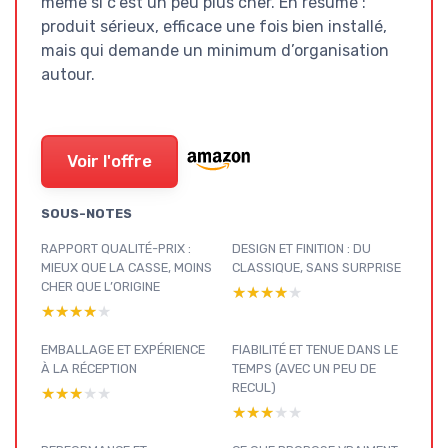
même si c’est un peu plus cher. En résumé :
produit sérieux, efficace une fois bien installé,
mais qui demande un minimum d’organisation
autour.
Voir l'offre
SOUS-NOTES
RAPPORT QUALITÉ-PRIX :
DESIGN ET FINITION : DU
MIEUX QUE LA CASSE, MOINS
CLASSIQUE, SANS SURPRISE
CHER QUE L’ORIGINE
★★★★★
★★★★★
★★★★★
★★★★★
EMBALLAGE ET EXPÉRIENCE
FIABILITÉ ET TENUE DANS LE
À LA RÉCEPTION
TEMPS (AVEC UN PEU DE
RECUL)
★★★★★
★★★★★
★★★★★
★★★★★