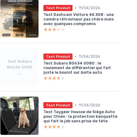
•
11/04/2026
Test Produit
Test Dashcam Voiture 4K XS8 : une
caméra rétroviseur pas chère mais
avec quelques compromis
★★★★★
★★★★★
•
11/04/2026
Test Produit
Test Subaru
Test Subaru 80634 0080 : le
80634 0080
roulement de différentiel qui fait
juste le boulot sur boîte auto
:...
★★★★★
★★★★★
•
11/04/2026
Test Produit
Test Taygeer Housse de Siège Auto
pour Chien : la protection banquette
qui fait le job sans prise de tête
★★★★★
★★★★★