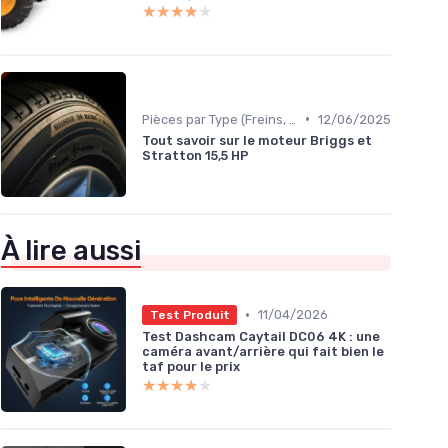
★★★★★
★★★★★
•
Pièces par Type (Freins, Moteur, etc.)
12/06/2025
Tout savoir sur le moteur Briggs et
Stratton 15,5 HP
À lire aussi
•
11/04/2026
Test Produit
Test Dashcam Caytail DC06 4K : une
caméra avant/arrière qui fait bien le
taf pour le prix
★★★★★
★★★★★