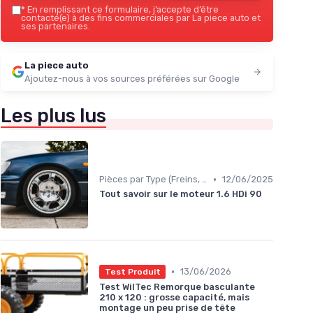
*
En remplissant ce formulaire, j’accepte d’être
contacté(e) à des fins commerciales par La piece auto et
ses partenaires.
La piece auto
Ajoutez-nous à vos sources préférées sur Google
Les plus lus
•
Pièces par Type (Freins, Moteur, etc.)
12/06/2025
Tout savoir sur le moteur 1.6 HDi 90
•
13/06/2026
Test Produit
Test WilTec Remorque basculante
210 x 120 : grosse capacité, mais
montage un peu prise de tête