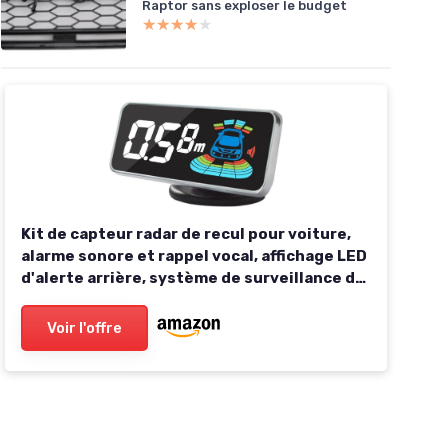
Raptor sans exploser le budget
★★★★★
★★★★★
Kit de capteur radar de recul pour voiture,
alarme sonore et rappel vocal, affichage LED
d'alerte arrière, système de surveillance de
conduite sûre, avec 8 capteurs
Voir l'offre