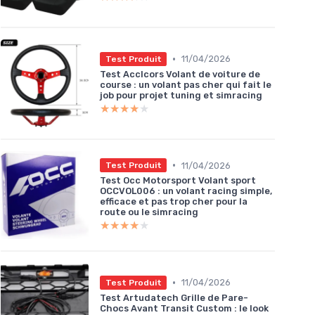
•
11/04/2026
Test Produit
Test Acclcors Volant de voiture de
course : un volant pas cher qui fait le
job pour projet tuning et simracing
★★★★★
★★★★★
•
11/04/2026
Test Produit
Test Occ Motorsport Volant sport
OCCVOL006 : un volant racing simple,
efficace et pas trop cher pour la
route ou le simracing
★★★★★
★★★★★
•
11/04/2026
Test Produit
Test Artudatech Grille de Pare-
Chocs Avant Transit Custom : le look