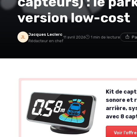
capteurs) : le par
version low-cost
Jacques Leclerc
11 avril 2026
1 min de lecture
Pa
Rédacteur en chef
Kit de capt
sonore et r
arrière, s
avec 8 cap
Voir l'offre