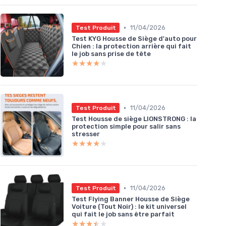
•
11/04/2026
Test Produit
Test KYG Housse de Siège d'auto pour
Chien : la protection arrière qui fait
le job sans prise de tête
★★★★★
★★★★★
•
11/04/2026
Test Produit
Test Housse de siège LIONSTRONG : la
protection simple pour salir sans
stresser
★★★★★
★★★★★
•
11/04/2026
Test Produit
Test Flying Banner Housse de Siège
Voiture (Tout Noir) : le kit universel
qui fait le job sans être parfait
★★★★★
★★★★★