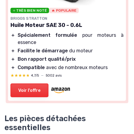
⭐ TRÈS BIEN NOTÉ
🔥 POPULAIRE
BRIGGS STRATTON
Huile Moteur SAE 30 - 0.6L
＋
Spécialement formulée
pour moteurs à
essence
＋
Facilite le démarrage
du moteur
＋
Bon rapport qualité/prix
＋
Compatible
avec de nombreux moteurs
★★★★★
★★★★★
4,7/5
—
5002 avis
Voir l'offre
Les pièces détachées
essentielles