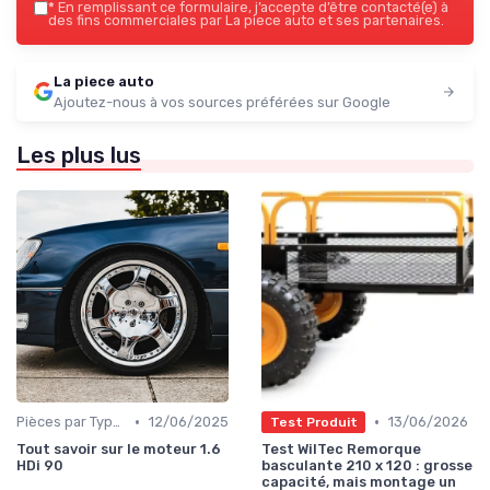
*
En remplissant ce formulaire, j’accepte d’être contacté(e) à
des fins commerciales par La piece auto et ses partenaires.
La piece auto
Ajoutez-nous à vos sources préférées sur Google
Les plus lus
•
•
Pièces par Type (Freins, Moteur, etc.)
12/06/2025
13/06/2026
Test Produit
Tout savoir sur le moteur 1.6
Test WilTec Remorque
HDi 90
basculante 210 x 120 : grosse
capacité, mais montage un