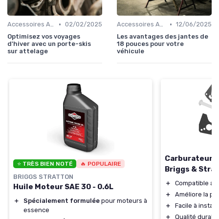
•
•
Accessoires Auto
02/02/2025
Accessoires Auto
12/06/2025
Optimisez vos voyages
Les avantages des jantes de
d'hiver avec un porte-skis
18 pouces pour votre
sur attelage
véhicule
Carburateur 
⭐ TRÈS BIEN NOTÉ
🔥 POPULAIRE
Briggs & Stra
BRIGGS STRATTON
＋
Compatible av
Huile Moteur SAE 30 - 0.6L
＋
Améliore la p
＋
Spécialement formulée
pour moteurs à
＋
Facile à install
essence
＋
Qualité durabl