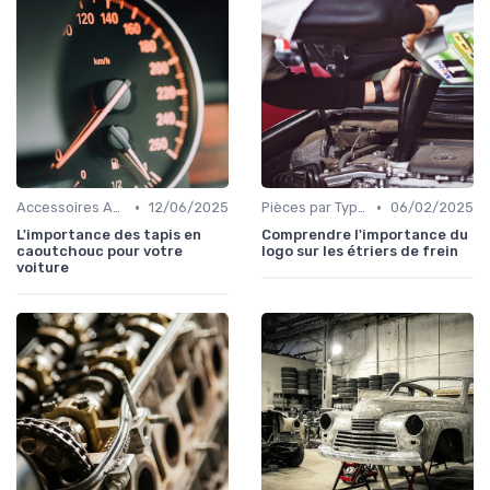
•
•
Accessoires Auto
12/06/2025
Pièces par Type (Freins, Moteur, etc.)
06/02/2025
L'importance des tapis en
Comprendre l'importance du
caoutchouc pour votre
logo sur les étriers de frein
voiture