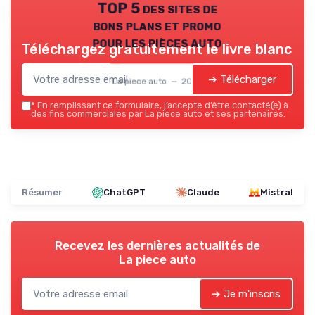
TOP 5 des sites de
bons plans et promo
pour les pièces auto
Téléchargez gratuitement le livre blanc
➔ Télécharger
La piece auto — 2026
*
En remplissant ce formulaire, j’accepte d’être contacté(e) à
des fins commerciales par La piece auto et ses partenaires.
Résumer
ChatGPT
Claude
Mistral
Recevez les dernières actualités de
La piece auto
➔ Je m'inscris