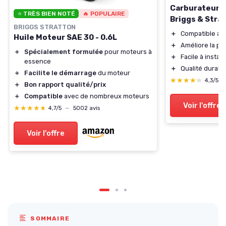
Carburateur 
⭐ TRÈS BIEN NOTÉ
🔥 POPULAIRE
Briggs & Stra
BRIGGS STRATTON
＋
Compatible av
Huile Moteur SAE 30 - 0.6L
＋
Améliore la p
＋
Spécialement formulée
pour moteurs à
＋
Facile à install
essence
＋
Qualité durabl
＋
Facilite le démarrage
du moteur
★★★★★
★★★★★
4,3/5
＋
Bon rapport qualité/prix
＋
Compatible
avec de nombreux moteurs
Voir l'offre
★★★★★
★★★★★
4,7/5
—
5002 avis
Voir l'offre
SOMMAIRE