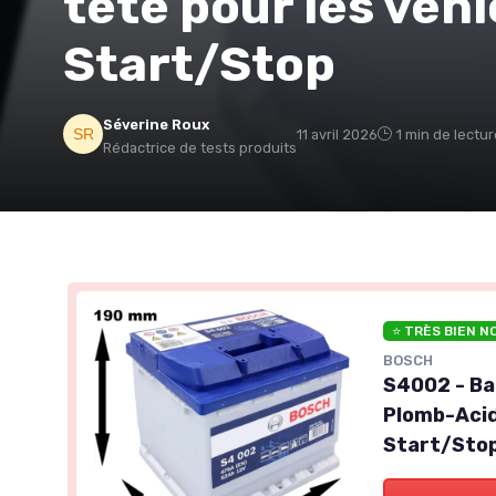
tête pour les véh
Start/Stop
Séverine Roux
11 avril 2026
1 min de lectur
Rédactrice de tests produits
⭐ TRÈS BIEN N
BOSCH
S4002 - Ba
Plomb-Acid
Start/Sto