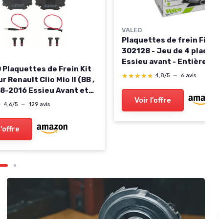
VALEO
Plaquettes de frein First 
302128 - Jeu de 4 plaque
Essieu avant - Entièrem
Plaquettes de Frein Kit
équipés avec accessoire
★★★★★
★★★★★
4,8/5
—
6 avis
r Renault Clio Mio II (BB ,
montés
98-2016 Essieu Avant et
Voir l'offre
Véhicules
★
★
4,6/5
—
129 avis
l'offre