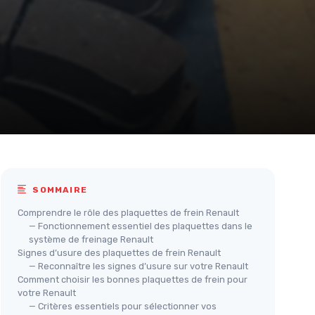
SOMMAIRE
Comprendre le rôle des plaquettes de frein Renault
— Fonctionnement essentiel des plaquettes dans le
système de freinage Renault
Signes d’usure des plaquettes de frein Renault
— Reconnaître les signes d’usure sur votre Renault
Comment choisir les bonnes plaquettes de frein pour
votre Renault
— Critères essentiels pour sélectionner vos