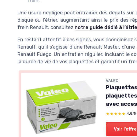
frein.
Une usure négligée peut entraîner des dégâts sur 
disque ou l’étrier, augmentant ainsi le prix des rép
frein Renault, consultez
notre guide dédié à l’étri
En restant attentif à ces signes, vous économisez su
Renault, qu’il s’agisse d’une Renault Master, d’u
Renault Fuego. Un entretien régulier, incluant le co
la durée de vie de vos plaquettes et garantit un fre
VALEO
Plaquettes 
plaquettes
avec acce
★★★★★
★★★★★
4,8/5
Voir l'offre