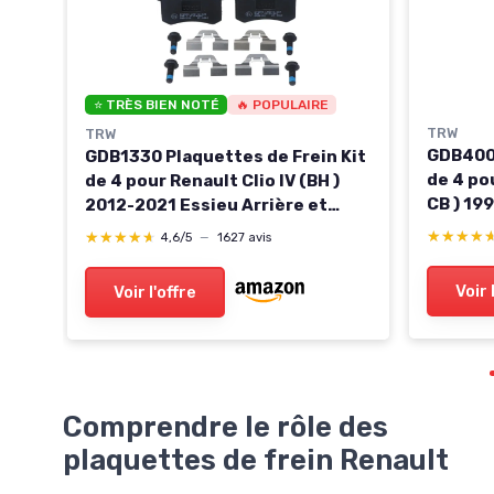
-
⭐ TRÈS BIEN NOTÉ
🔥 POPULAIRE
TRW
TRW
GDB400 
GDB1330 Plaquettes de Frein Kit
de 4 pou
de 4 pour Renault Clio IV (BH )
CB ) 19
2012-2021 Essieu Arrière et
Autres 
Autres Véhicules
★★★★
★★★★
★★★★★
★★★★★
4,6/5
—
1627 avis
Voir 
Voir l'offre
Comprendre le rôle des
plaquettes de frein Renault