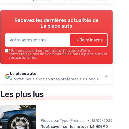
Recevez les dernières actualités de
La piece auto
➔ Je m'inscris
*
En remplissant ce formulaire, j’accepte d’être
contacté(e) à des fins commerciales par La piece auto et
ses partenaires.
La piece auto
Ajoutez-nous à vos sources préférées sur Google
Les plus lus
•
Pièces par Type (Freins, Moteur, etc.)
12/06/2025
Tout savoir sur le moteur 1.6 HDi 90