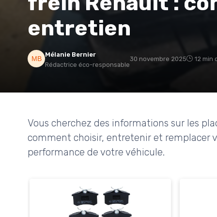
frein Renault : co
entretien
Mélanie Bernier
30 novembre 2025
12 min 
Rédactrice éco-responsable
Vous cherchez des informations sur les pla
comment choisir, entretenir et remplacer vo
performance de votre véhicule.