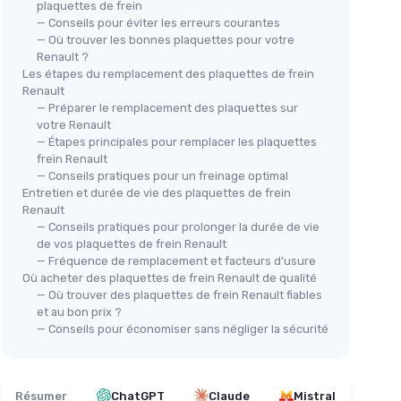
plaquettes de frein
— Conseils pour éviter les erreurs courantes
— Où trouver les bonnes plaquettes pour votre
VALEO
Renault ?
Plaquettes de frein First -
-
Les étapes du remplacement des plaquettes de frein
301641 - Jeu de 4 plaquettes -
⭐ 
Renault
ttes -
Essieu avant - Entièrement
— Préparer le remplacement des plaquettes sur
TR
ent
équipés avec accessoires
votre Renault
★★★★★
★★★★★
GDB
4,2/5
—
194 avis
s
montés sans accessoires non
— Étapes principales pour remplacer les plaquettes
de 
montés
frein Renault
201
Voir l'offre
— Conseils pratiques pour un freinage optimal
Aut
★★
★★
Entretien et durée de vie des plaquettes de frein
Renault
— Conseils pratiques pour prolonger la durée de vie
de vos plaquettes de frein Renault
— Fréquence de remplacement et facteurs d’usure
Où acheter des plaquettes de frein Renault de qualité
— Où trouver des plaquettes de frein Renault fiables
et au bon prix ?
— Conseils pour économiser sans négliger la sécurité
Résumer
ChatGPT
Claude
Mistral