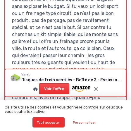
sans exploser le budget. Si tu veux un look sport
ou un freinage typé circuit, ce n’est pas le bon
produit : pas de perçage, pas de revêtement
spécial, et ce n’est pas le but. Si par contre tu
cherches un kit simple, fiable, qui se monte sans
galère et qui offre un freinage propre pour la
ville, la route et l’autoroute, ça colle bien. Ceux
qui devraient passer leur chemin : les gros
rouleurs très exigeants qui veulent du haut de
gamme ou ceux qui bricolent sans vouloir
Valeo
dégraisser correctement (l’huile de protection
Disques de frein ventilés - Boîte de 2 - Essieu avant
demande un minimum de sérieux au montage).
🔥
Voir l'offre
Globalement, je trouve que c’est un bon
compromis, avec un rapport qualité-prix
honnête et une expérience d’utilisation sans
Ce site utilise des cookies et vous donne le contrôle sur ceux que
mauvaise surprise.
vous souhaitez activer
Tout accepter
Personnaliser