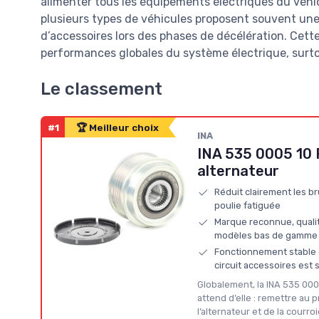
alimenter tous les équipements électriques du véhic
plusieurs types de véhicules proposent souvent une 
d’accessoires lors des phases de décélération. Cet
performances globales du système électrique, surtou
Le classement
#1
🏆 Meilleur choix
‎INA
INA 535 0005 10 P
alternateur
Réduit clairement les bru
poulie fatiguée
Marque reconnue, quali
modèles bas de gamme
Fonctionnement stable d
circuit accessoires est 
Globalement, la INA 535 000
attend d’elle : remettre au
l’alternateur et de la courro