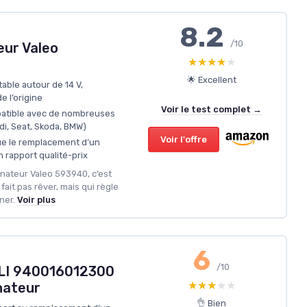
8.2
/10
ur Valeo
★★★★★
★★★★★
🌟 Excellent
able autour de 14 V,
 l’origine
Voir le test complet →
atible avec de nombreuses
i, Seat, Skoda, BMW)
Voir l'offre
ue le remplacement d’un
 rapport qualité-prix
ernateur Valeo 593940, c’est
fait pas rêver, mais qui règle
ner.
Voir plus
6
/10
I 940016012300
★★★★★
★★★★★
nateur
👌 Bien