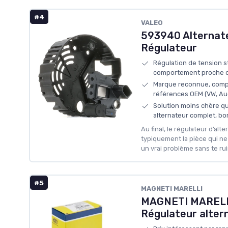
#4
‎VALEO
593940 Alternate
Régulateur
Régulation de tension st
comportement proche de
Marque reconnue, comp
références OEM (VW, Aud
Solution moins chère q
alternateur complet, bon
Au final, le régulateur d’alt
typiquement la pièce qui ne 
un vrai problème sans te rui
#5
‎MAGNETI MARELLI
MAGNETI MARELL
Régulateur alter