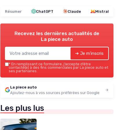
Résumer
ChatGPT
Claude
Mistral
Recevez les dernières actualités de
La piece auto
➔ Je m'inscris
*
En remplissant ce formulaire, j’accepte d’être
contacté(e) à des fins commerciales par La piece auto et
ses partenaires.
La piece auto
Ajoutez-nous à vos sources préférées sur Google
Les plus lus