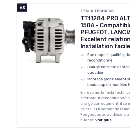
#3
‎TESLA TECHNICS
TT11284 PRO AL
150A - Compatibl
PEUGEOT, LANCIA,
Excellent relation
Installation facil
Bon rapport qualité-pri
reconditionné
Charge correcte et sta
quotidien
Montage globalement si
beaucoup de modèles H
En résumé, le Tesla Technic
alternateur reconditionné qui
charge correctement, il se
galère, et il permet de reme
Peugeot ou autre diesel du
budget.
Voir plus