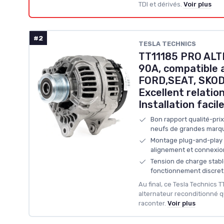
TDI et dérivés.
Voir plus
#2
‎TESLA TECHNICS
TT11185 PRO ALT
90A, compatible 
FORD,SEAT, SKO
Excellent relation
Installation facil
Bon rapport qualité-prix
neufs de grandes marq
Montage plug-and-play 
alignement et connexio
Tension de charge stable
fonctionnement discret
Au final, ce Tesla Technics T
alternateur reconditionné qui
raconter.
Voir plus