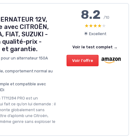
8.2
/10
TERNATEUR 12V,
★★★★★
★★★★★
e avec CITROËN,
 FIAT, SUZUKI -
🌟 Excellent
 qualité-prix -
Voir le test complet →
e et garantie.
x pour un alternateur 150A
Voir l'offre
ble, comportement normal au
mple et compatible avec
Di
s TT11284 PRO est un
 fait ce qu’on lui demande : il
 monte globalement sans
ttre d’aplomb une Citroën,
 même genre sans exploser le