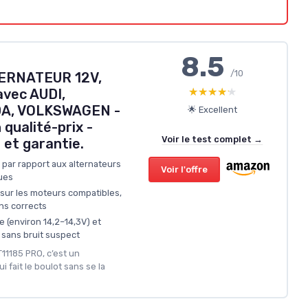
8.5
/10
ERNATEUR 12V,
★★★★★
★★★★★
avec AUDI,
DA, VOLKSWAGEN -
🌟 Excellent
 qualité-prix -
Voir le test complet →
e et garantie.
 par rapport aux alternateurs
Voir l'offre
ues
sur les moteurs compatibles,
ns corrects
 (environ 14,2–14,3V) et
 sans bruit suspect
T11185 PRO, c’est un
 fait le boulot sans se la