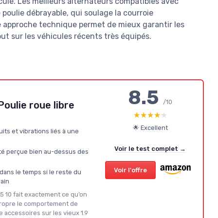
ule. Les meilleurs alternateurs compatibles avec
poulie débrayable, qui soulage la courroie
te approche technique permet de mieux garantir les
t sur les véhicules récents très équipés.
8.5
/10
oulie roue libre
★★★★★
★★★★★
🌟 Excellent
its et vibrations liés à une
Voir le test complet →
té perçue bien au-dessus des
Voir l'offre
ans le temps si le reste du
sain
5 10 fait exactement ce qu’on
 propre le comportement de
ie accessoires sur les vieux 1.9