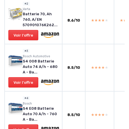
#2
Varta
Batterie 70, Ah
760, A/EN
8.6/10
★★★★★
★★★★★
★★
★★
570901076K262...
Voir l'offre
#3
‎Bosch Automotive
S4 008 Batterie
Auto 74 A/h - 680
8.5/10
★★★★★
★★★★★
A - Ba...
Voir l'offre
#4
‎Bosch
S4 E08 Batterie
Auto 70 A/h - 760
8.5/10
★★★★★
★★★★★
A - Ba...