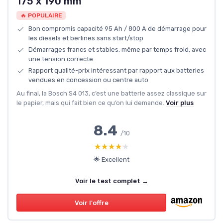
175 x 190 mm
🔥 POPULAIRE
Bon compromis capacité 95 Ah / 800 A de démarrage pour
les diesels et berlines sans start/stop
Démarrages francs et stables, même par temps froid, avec
une tension correcte
Rapport qualité-prix intéressant par rapport aux batteries
vendues en concession ou centre auto
Au final, la Bosch S4 013, c’est une batterie assez classique sur
le papier, mais qui fait bien ce qu’on lui demande.
Voir plus
8.4
/10
★★★★★
★★★★★
🌟 Excellent
Voir le test complet →
Voir l'offre