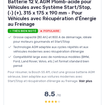
Batterie 12 V, AGM Plomb-acide pour
Véhicules avec Système Start/Stop,
(-) (+), 315 x 175 x 190 mm - Pour
Véhicules avec Récupération d'Énergie
au Freinage
⭐ TRÈS BIEN NOTÉ
🔥 POPULAIRE
Grosse capacité (80 Ah) et 800 A de démarrage, idéale
pour moteurs gourmands et Start/Stop
Technologie AGM adaptée aux cycles répétés et aux
véhicules modernes avec récupération d’énergie
Compatibilité large avec de nombreux modèles (BMW,
Ford, Land Rover, Volvo, etc.) et format standard bien
pensé
Pour résumer, la Bosch S5 A11, c’est une grosse batterie AGM
sérieuse, bien adaptée aux voitures modernes avec
Start/Stop et récupération d’énergie au freinage.
Voir plus
8.5
/10
★★★★★
★★★★★