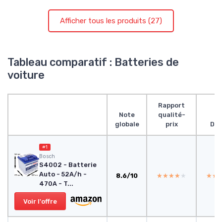
Afficher tous les produits (27)
Tableau comparatif : Batteries de
voiture
Rapport
Note
qualité-
globale
prix
Des
#1
Bosch
S4002 - Batterie
Auto - 52A/h -
8.6/10
★★★★★
★★★★★
★★
★★
470A - T...
Voir l'offre