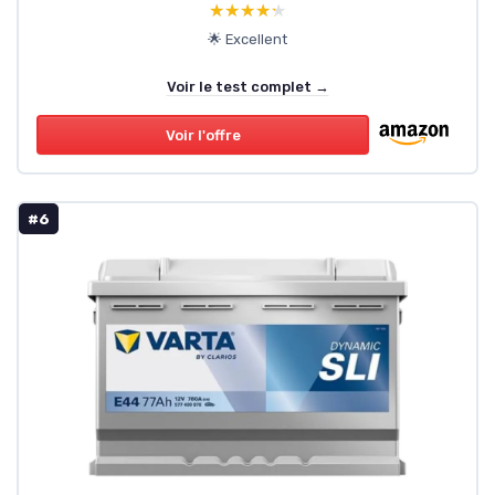
★★★★★
★★★★★
🌟 Excellent
Voir le test complet →
Voir l'offre
#6