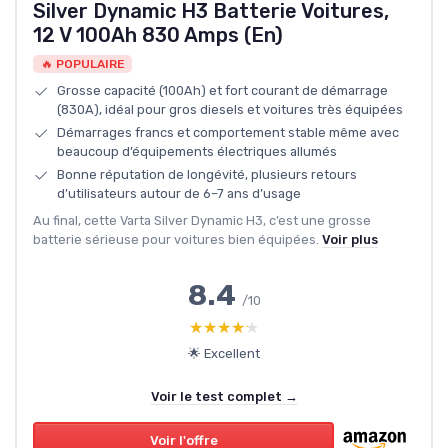
Silver Dynamic H3 Batterie Voitures,
12 V 100Ah 830 Amps (En)
🔥 POPULAIRE
Grosse capacité (100Ah) et fort courant de démarrage
(830A), idéal pour gros diesels et voitures très équipées
Démarrages francs et comportement stable même avec
beaucoup d’équipements électriques allumés
Bonne réputation de longévité, plusieurs retours
d’utilisateurs autour de 6–7 ans d’usage
Au final, cette Varta Silver Dynamic H3, c’est une grosse
batterie sérieuse pour voitures bien équipées.
Voir plus
8.4
/10
★★★★★
★★★★★
🌟 Excellent
Voir le test complet →
Voir l'offre