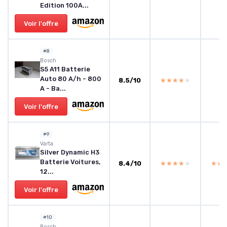
Edition 100A...
Voir l'offre
#8
Bosch
S5 A11 Batterie
Auto 80 A/h - 800
8.5/10
★★★★★
★★★★★
A - Ba...
Voir l'offre
#9
‎Varta
Silver Dynamic H3
Batterie Voitures,
8.4/10
★★★★★
★★★★★
★★
★★
12...
Voir l'offre
#10
‎Bosch