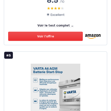
8.5
/10
★★★★★
★★★★★
🌟 Excellent
Voir le test complet →
Voir l'offre
#5