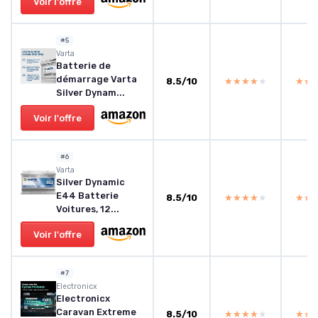
Voir l'offre
#5
‎Varta
Batterie de
démarrage Varta
8.5/10
★★★★★
★★★★★
★★
★★
Silver Dynam...
Voir l'offre
#6
Varta
Silver Dynamic
E44 Batterie
8.5/10
★★★★★
★★★★★
★★
★★
Voitures, 12...
Voir l'offre
#7
Electronicx
Electronicx
Caravan Extreme
8.5/10
★★★★★
★★★★★
★★
★★