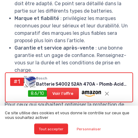
doit être adapté. Ce point sera détaillé dans la
partie sur les différents types de batteries.
Marque et fiabilité
: privilégiez les marques
reconnues pour leur sérieux et leur durabilité. Un
comparatif des marques les plus fiables sera
proposé plus loin dans l’article.
Garantie et service après-vente
: une bonne
garantie est un gage de confiance. Renseignez-
vous sur la durée et les conditions de prise en
charge.
Budget
: le prix varie selon la technologie, la
Bosch
#1
Batterie S4002 52Ah 470A - Plomb‑Acide (pour véhicules sans Start/Stop)
capacité et la marque. Il est important de trouver
le bon équilibre entre coût et qualité.
8.6/10
Voir l'offre
Pour ceux qui souhaitent optimiser la protection de
leur habitacle et préserver leur investissement, il peut
Ce site utilise des cookies et vous donne le contrôle sur ceux que
vous souhaitez activer
aussi être pertinent de s’intéresser aux
meilleurs tapis
de sol pour votre Toyota
, car un intérieur bien
Tout accepter
Personnaliser
entretenu contribue à la valeur globale de votre