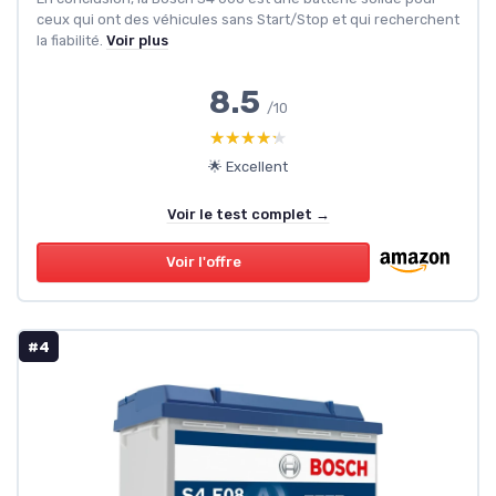
ceux qui ont des véhicules sans Start/Stop et qui recherchent
la fiabilité.
Voir plus
8.5
/10
★★★★★
★★★★★
🌟 Excellent
Voir le test complet →
Voir l'offre
#4