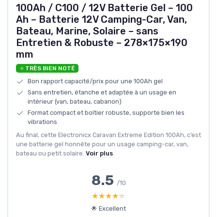
100Ah / C100 / 12V Batterie Gel – 100
Ah – Batterie 12V Camping-Car, Van,
Bateau, Marine, Solaire – sans
Entretien & Robuste – 278×175×190
mm
⭐ TRÈS BIEN NOTÉ
Bon rapport capacité/prix pour une 100Ah gel
Sans entretien, étanche et adaptée à un usage en
intérieur (van, bateau, cabanon)
Format compact et boîtier robuste, supporte bien les
vibrations
Au final, cette Electronicx Caravan Extreme Edition 100Ah, c’est
une batterie gel honnête pour un usage camping-car, van,
bateau ou petit solaire.
Voir plus
8.5
/10
★★★★★
★★★★★
🌟 Excellent