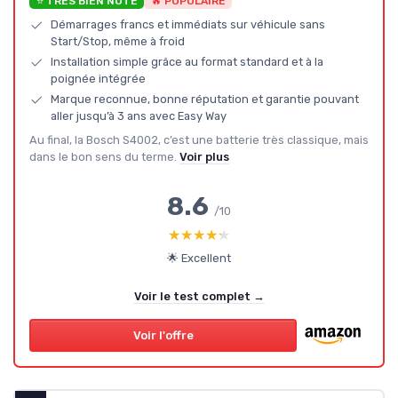
⭐ TRÈS BIEN NOTÉ
🔥 POPULAIRE
Démarrages francs et immédiats sur véhicule sans
Start/Stop, même à froid
Installation simple grâce au format standard et à la
poignée intégrée
Marque reconnue, bonne réputation et garantie pouvant
aller jusqu’à 3 ans avec Easy Way
Au final, la Bosch S4002, c’est une batterie très classique, mais
dans le bon sens du terme.
Voir plus
8.6
/10
★★★★★
★★★★★
🌟 Excellent
Voir le test complet →
Voir l'offre