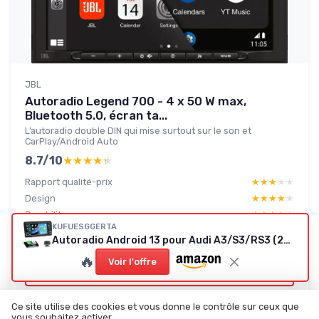
JBL
Autoradio Legend 700 - 4 x 50 W max,
Bluetooth 5.0, écran ta...
L’autoradio double DIN qui mise surtout sur le son et
CarPlay/Android Auto
8.7/10
★★★★★
★★★★★
Rapport qualité-prix
★★★★★
★★★★★
Design
★★★★★
★★★★★
Durabilite
★★★★★
★★★★★
KUFUESGGERTA
Performance
★★★★★
★★★★★
Autoradio Android 13 pour Audi A3/S3/RS3 (2003-2012)
🔥
Voir l'offre
Lire le test produit complet
Ce site utilise des cookies et vous donne le contrôle sur ceux que
vous souhaitez activer