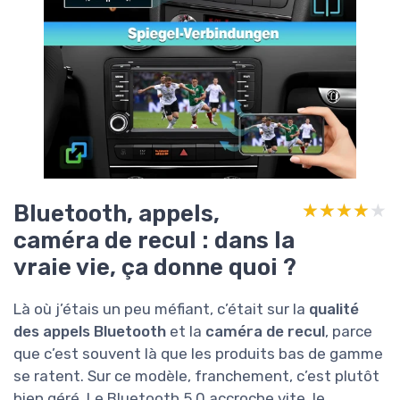
Bluetooth, appels,
★★★★★
★★★★★
caméra de recul : dans la
vraie vie, ça donne quoi ?
Là où j’étais un peu méfiant, c’était sur la
qualité
des appels Bluetooth
et la
caméra de recul
, parce
que c’est souvent là que les produits bas de gamme
se ratent. Sur ce modèle, franchement, c’est plutôt
bien géré. Le Bluetooth 5.0 accroche vite, le