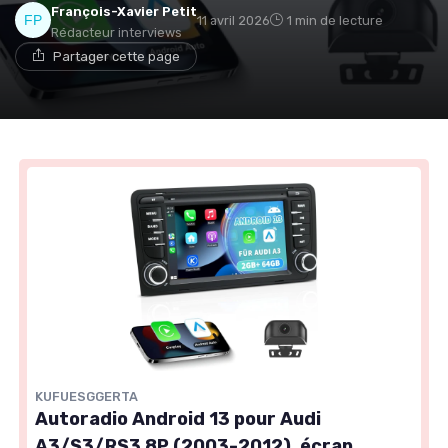
François-Xavier Petit
11 avril 2026
1 min de lecture
Rédacteur interviews
Partager cette page
KUFUESGGERTA
Autoradio Android 13 pour Audi
A3/S3/RS3 8P (2003-2012), écran