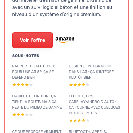
du matériel très haut de gamme, ultra fluide,
avec un suivi logiciel béton et une finition au
niveau d’un système d’origine premium.
Voir l'offre
SOUS-NOTES
RAPPORT QUALITÉ-PRIX :
DESIGN ET INTÉGRATION
POUR UNE A3 8P, ÇA SE
DANS L’A3 : ÇA S’INTÈGRE
DÉFEND BIEN
PLUTÔT BIEN
★★★★★
★★★★★
★★★★★
★★★★★
FIABILITÉ ET FINITION : ÇA
FLUIDITÉ, GPS,
TIENT LA ROUTE, MAIS ÇA
CARPLAY/ANDROID AUTO :
RESTE DU MILIEU DE GAMME
ÇA TOURNE, AVEC QUELQUES
PETITES LIMITES
★★★★★
★★★★★
★★★★★
★★★★★
CE QUE PROPOSE VRAIMENT
BLUETOOTH, APPELS,