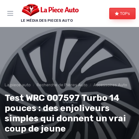
Panneau de gestion des cookies
TOPs
LE MÉDIA DES PIECES AUTO
La piece auto
Recherche de Pièces Auto
Accessoires Auto
Test WRC 007597 Turbo 14
pouces : des enjoliveurs
simples qui donnent un vrai
coup de jeune