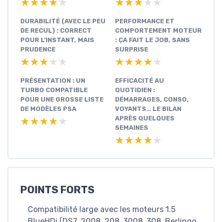
★★★★★
★★★★★
★★★★★
★★★★★
DURABILITÉ (AVEC LE PEU
PERFORMANCE ET
DE RECUL) : CORRECT
COMPORTEMENT MOTEUR
POUR L’INSTANT, MAIS
: ÇA FAIT LE JOB, SANS
PRUDENCE
SURPRISE
★★★★★
★★★★★
★★★★★
★★★★★
PRÉSENTATION : UN
EFFICACITÉ AU
TURBO COMPATIBLE
QUOTIDIEN :
POUR UNE GROSSE LISTE
DÉMARRAGES, CONSO,
DE MODÈLES PSA
VOYANTS… LE BILAN
APRÈS QUELQUES
★★★★★
★★★★★
SEMAINES
★★★★★
★★★★★
POINTS FORTS
Compatibilité large avec les moteurs 1.5
BlueHDi (DS7, 2008, 208, 3008, 308, Berlingo,