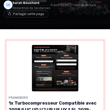
Sarah Bouchard
11 avril 2026
1 min de lecture
Rédactrice de tendances
Partager cette page
FRANKBERG
1x Turbocompresseur Compatible avec
2008 II UC UD UJ UR US UY 1.5L 2019-