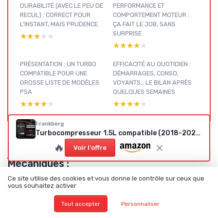
DURABILITÉ (AVEC LE PEU DE
PERFORMANCE ET
RECUL) : CORRECT POUR
COMPORTEMENT MOTEUR :
L’INSTANT, MAIS PRUDENCE
ÇA FAIT LE JOB, SANS
SURPRISE
★★★★★
★★★★★
★★★★★
★★★★★
PRÉSENTATION : UN TURBO
EFFICACITÉ AU QUOTIDIEN :
COMPATIBLE POUR UNE
DÉMARRAGES, CONSO,
GROSSE LISTE DE MODÈLES
VOYANTS… LE BILAN APRÈS
PSA
QUELQUES SEMAINES
★★★★★
★★★★★
★★★★★
★★★★★
Frankberg
Turbocompresseur 1.5L compatible (2018-2024) — Remplace 9835855380
🔥
Voir l'offre
Pièces
Mécaniques :
voir nos
Ce site utilise des cookies et vous donne le contrôle sur ceux que
Voir tous les tests Pièces Mécaniques →
autres tests
vous souhaitez activer
et guides
Tout accepter
Personnaliser
d'achat