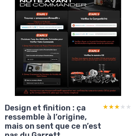
Design et finition : ça
★★★★★
★★★★★
ressemble à l’origine,
mais on sent que ce n’est
pas du Garrett