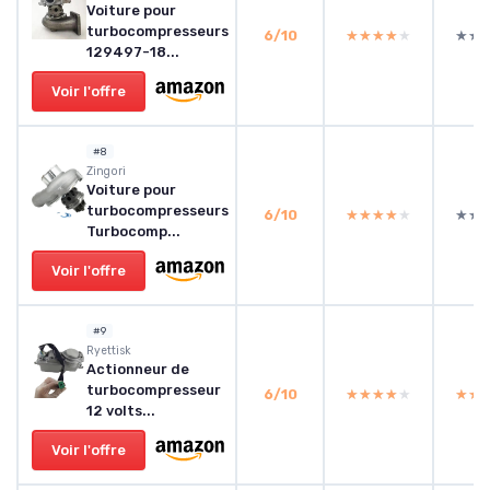
Voiture pour
turbocompresseurs
6/10
★★★★★
★★★★★
★★
★★
129497-18...
Voir l'offre
#8
‎Zingori
Voiture pour
turbocompresseurs
6/10
★★★★★
★★★★★
★★
★★
Turbocomp...
Voir l'offre
#9
Ryettisk
Actionneur de
turbocompresseur
6/10
★★★★★
★★★★★
★★
★★
12 volts...
Voir l'offre