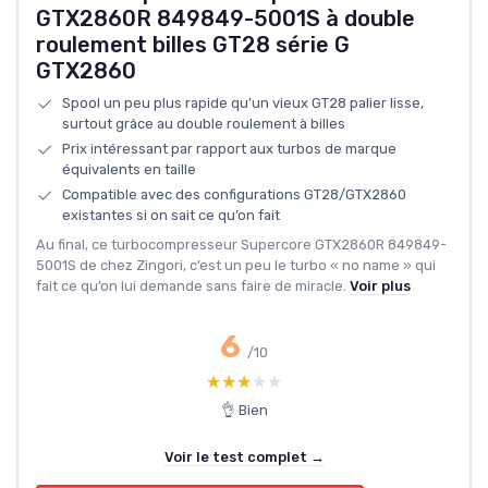
GTX2860R 849849-5001S à double
roulement billes GT28 série G
GTX2860
Spool un peu plus rapide qu’un vieux GT28 palier lisse,
surtout grâce au double roulement à billes
Prix intéressant par rapport aux turbos de marque
équivalents en taille
Compatible avec des configurations GT28/GTX2860
existantes si on sait ce qu’on fait
Au final, ce turbocompresseur Supercore GTX2860R 849849-
5001S de chez Zingori, c’est un peu le turbo « no name » qui
fait ce qu’on lui demande sans faire de miracle.
Voir plus
6
/10
★★★★★
★★★★★
👌 Bien
Voir le test complet →