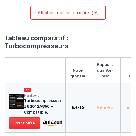
Afficher tous les produits (16)
Tableau comparatif :
Turbocompresseurs
Rapport
Note
qualité-
globale
prix
Des
#1
‎Frankberg
Turbocompresseur
282012A850 -
8.9/10
★★★★★
★★★★★
★★
★★
Compatible...
Voir l'offre