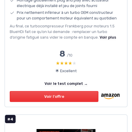
Montage globalement plug and play avec actuateur
électrique déjà installé et jeu de joints fourni
Prix nettement inférieur à un turbo OEM constructeur
pour un comportement moteur équivalent au quotidien
Au final, ce turbocompresseur Frankberg pour moteurs 1.5
BlueHDi fait ce qu’on lui demande : remplacer un turbo
d’origine fatigué sans vider le compte en banque.
Voir plus
8
/10
★★★★★
★★★★★
🌟 Excellent
Voir le test complet →
Voir l'offre
#4