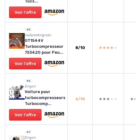
Tucs...
Voir l'offre
#5
‎maXpeedingrods
GT1544V
Turbocompresseur
8/10
★★★★★
★★★★★
753420 pour Peu...
Voir l'offre
#6
‎Zingori
Voiture pour
turbocompresseurs
6/10
★★★★★
★★★★★
★★
★★
Turbocomp...
Voir l'offre
#7
‎Zingori