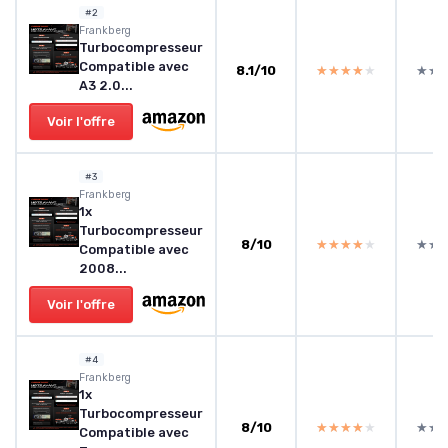
#2
‎Frankberg
Turbocompresseur
Compatible avec
8.1/10
★★★★★
★★★★★
★★
★★
A3 2.0...
Voir l'offre
#3
Frankberg
1x
Turbocompresseur
8/10
★★★★★
★★★★★
★★
★★
Compatible avec
2008...
Voir l'offre
#4
‎Frankberg
1x
Turbocompresseur
8/10
★★★★★
★★★★★
★★
★★
Compatible avec