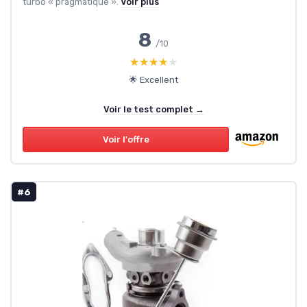
turbo « pragmatique ».
Voir plus
8
/10
★★★★★
★★★★★
🌟 Excellent
Voir le test complet →
Voir l'offre
#6