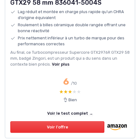
GTX29 58 mm 836041-5004S
Lag réduit et montée en charge plus rapide qu’un CHRA
d’origine équivalent
Roulement à billes céramique double rangée offrant une
bonne réactivité
Prix nettement inférieur à un turbo de marque pour des
performances correctes
Au final, ce Turbocompresseur Supercore GTX2976R GTX29 58
mm, badgé Zingori, est un produit qui a du sens dans un
contexte bien précis.
Voir plus
6
/10
★★★★★
★★★★★
👌 Bien
Voir le test complet →
Voir l'offre