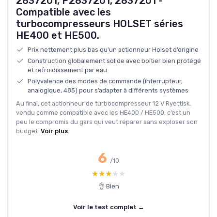
2837201, P2837201, 2837201 -
Compatible avec les
turbocompresseurs HOLSET séries
HE400 et HE500.
Prix nettement plus bas qu’un actionneur Holset d’origine
Construction globalement solide avec boîtier bien protégé
et refroidissement par eau
Polyvalence des modes de commande (interrupteur,
analogique, 485) pour s’adapter à différents systèmes
Au final, cet actionneur de turbocompresseur 12 V Ryettisk,
vendu comme compatible avec les HE400 / HE500, c’est un
peu le compromis du gars qui veut réparer sans exploser son
budget.
Voir plus
6
/10
★★★★★
★★★★★
👌 Bien
Voir le test complet →