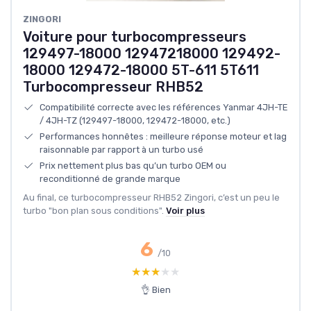
‎ZINGORI
Voiture pour turbocompresseurs
129497-18000 12947218000 129492-
18000 129472-18000 5T-611 5T611
Turbocompresseur RHB52
Compatibilité correcte avec les références Yanmar 4JH-TE
/ 4JH-TZ (129497-18000, 129472-18000, etc.)
Performances honnêtes : meilleure réponse moteur et lag
raisonnable par rapport à un turbo usé
Prix nettement plus bas qu’un turbo OEM ou
reconditionné de grande marque
Au final, ce turbocompresseur RHB52 Zingori, c’est un peu le
turbo "bon plan sous conditions".
Voir plus
6
/10
★★★★★
★★★★★
👌 Bien