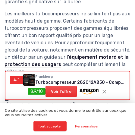
garantie significative sur la durée.
Les meilleurs turbocompresseurs ne se limitent pas aux
modèles haut de gamme. Certains fabricants de
turbocompresseurs proposent des gammes équilibrées,
offrant un bon rapport qualité prix pour un large
éventail de véhicules. Pour approfondir l’équipement
global de la voiture, notamment en matière de sécurité,
un détour par un guide sur
l’équipement motard et la
protection des usagers
peut compléter utilement la
réflexion.
Frankberg
#1
Turbocompresseur 282012A850 - Compatible avec: Sportage SL, Sportage QL QLE, Tucson TL, iX35 EL ELH LM, i40 VF, i40 CW VF
Technologies modernes :
8.9/10
Voir l'offre
géométrie variable, turbo
électrique et systèmes turbo
Ce site utilise des cookies et vous donne le contrôle sur ceux que
vous souhaitez activer
Les meilleurs turbocompresseurs actuels reposent sur
des technologies de plus en plus sophistiquées. La
Tout accepter
Personnaliser
géométrie variable permet d’adapter la section de