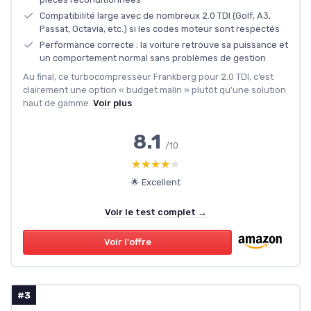
Compatibilité large avec de nombreux 2.0 TDI (Golf, A3,
Passat, Octavia, etc.) si les codes moteur sont respectés
Performance correcte : la voiture retrouve sa puissance et
un comportement normal sans problèmes de gestion
Au final, ce turbocompresseur Frankberg pour 2.0 TDI, c’est
clairement une option « budget malin » plutôt qu’une solution
haut de gamme.
Voir plus
8.1
/10
★★★★★
★★★★★
🌟 Excellent
Voir le test complet →
Voir l'offre
#3