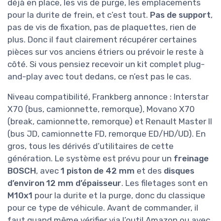
déjà en place, les vis de purge, les emplacements
pour la durite de frein, et c’est tout.
Pas de support
,
pas de vis de fixation, pas de plaquettes, rien de
plus. Donc il faut clairement récupérer certaines
pièces sur vos anciens étriers ou prévoir le reste à
côté. Si vous pensiez recevoir un kit complet plug-
and-play avec tout dedans, ce n’est pas le cas.
Niveau compatibilité, Frankberg annonce : Interstar
X70 (bus, camionnette, remorque), Movano X70
(break, camionnette, remorque) et Renault Master II
(bus JD, camionnette FD, remorque ED/HD/UD). En
gros, tous les dérivés d’utilitaires de cette
génération. Le système est prévu pour un
freinage
BOSCH
, avec
1 piston de 42 mm
et des
disques
d’environ 12 mm d’épaisseur
. Les filetages sont en
M10x1
pour la durite et la purge, donc du classique
pour ce type de véhicule. Avant de commander, il
faut quand même vérifier via l’outil Amazon ou avec