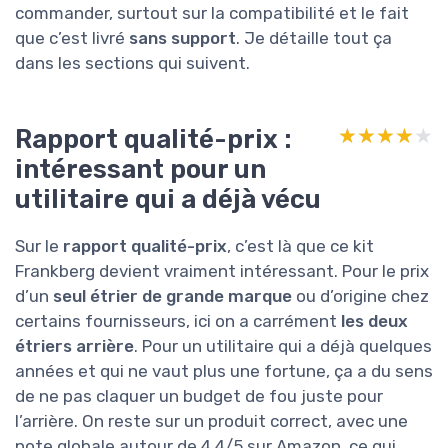
commander, surtout sur la compatibilité et le fait
que c’est livré
sans support
. Je détaille tout ça
dans les sections qui suivent.
Rapport qualité-prix :
★★★★★
★★★★★
intéressant pour un
utilitaire qui a déjà vécu
Sur le
rapport qualité-prix
, c’est là que ce kit
Frankberg devient vraiment intéressant. Pour le prix
d’un
seul étrier de grande marque
ou d’origine chez
certains fournisseurs, ici on a carrément
les deux
étriers arrière
. Pour un utilitaire qui a déjà quelques
années et qui ne vaut plus une fortune, ça a du sens
de ne pas claquer un budget de fou juste pour
l’arrière. On reste sur un produit correct, avec une
note globale autour de 4,4/5 sur Amazon, ce qui