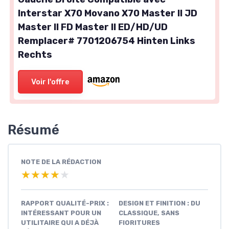
Interstar X70 Movano X70 Master II JD
Master II FD Master II ED/HD/UD
Remplacer# 7701206754 Hinten Links
Rechts
Voir l'offre
Résumé
NOTE DE LA RÉDACTION
★★★★★
★★★★★
RAPPORT QUALITÉ-PRIX :
DESIGN ET FINITION : DU
INTÉRESSANT POUR UN
CLASSIQUE, SANS
UTILITAIRE QUI A DÉJÀ
FIORITURES