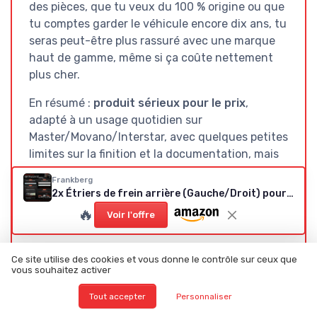
des pièces, que tu veux du 100 % origine ou que
tu comptes garder le véhicule encore dix ans, tu
seras peut-être plus rassuré avec une marque
haut de gamme, même si ça coûte nettement
plus cher.
En résumé :
produit sérieux pour le prix
,
adapté à un usage quotidien sur
Master/Movano/Interstar, avec quelques petites
limites sur la finition et la documentation, mais
rien de bloquant. Pour un remplacement
Frankberg
d’étriers arrière sans prise de tête et sans ruiner
2x Étriers de frein arrière (Gauche/Droit) pour Interstar X70, Movano X70, Master II
ton budget, ça reste une option solide.
🔥
Voir l'offre
Ce site utilise des cookies et vous donne le contrôle sur ceux que
Voir l'offre
vous souhaitez activer
Tout accepter
Personnaliser
SOUS-NOTES