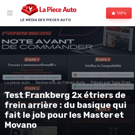
Panneau de gestion des cookies
TOPs
LE MÉDIA DES PIECES AUTO
La piece auto
Recherche de Pièces Auto
Pièces par Type (Freins,
Test Frankberg 2x étriers de
frein arrière : du basique qui
fait le job pour les Master et
Movano