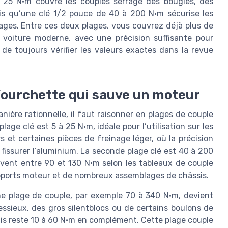
 25 N·m couvre les couples serrage des bougies, des
is qu’une clé 1/2 pouce de 40 à 200 N·m sécurise les
lages. Entre ces deux plages, vous couvrez déjà plus de
voiture moderne, avec une précision suffisante pour
 de toujours vérifier les valeurs exactes dans la revue
 fourchette qui sauve un moteur
ière rationnelle, il faut raisonner en plages de couple
lage clé est 5 à 25 N·m, idéale pour l’utilisation sur les
rs et certaines pièces de freinage léger, où la précision
fissurer l’aluminium. La seconde plage clé est 40 à 200
uvent entre 90 et 130 N·m selon les tableaux de couple
upports moteur et de nombreux assemblages de châssis.
ème plage de couple, par exemple 70 à 340 N·m, devient
essieux, des gros silentblocs ou de certains boulons de
is reste 10 à 60 N·m en complément. Cette plage couple