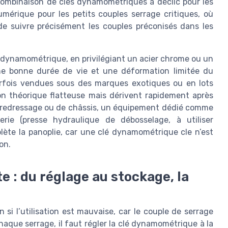
ombinaison de clés dynamométriques à déclic pour les
érique pour les petits couples serrage critiques, où
 de suivre précisément les couples préconisés dans les
clé dynamométrique, en privilégiant un acier chrome ou un
ne bonne durée de vie et une déformation limitée du
rfois vendues sous des marques exotiques ou en lots
ion théorique flatteuse mais dérivent rapidement après
e redressage ou de châssis, un équipement dédié comme
rie (presse hydraulique de débosselage, à utiliser
ète la panoplie, car une clé dynamométrique cle n’est
on.
e : du réglage au stockage, la
si l’utilisation est mauvaise, car le couple de serrage
haque serrage, il faut régler la clé dynamométrique à la