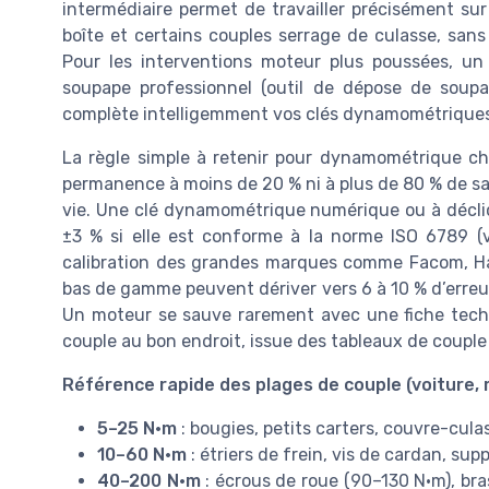
intermédiaire permet de travailler précisément sur 
boîte et certains couples serrage de culasse, sans 
Pour les interventions moteur plus poussées, un
soupape professionnel (outil de dépose de soupap
complète intelligemment vos clés dynamométriques
La règle simple à retenir pour dynamométrique choi
permanence à moins de 20 % ni à plus de 80 % de sa 
vie. Une clé dynamométrique numérique ou à déclic
±3 % si elle est conforme à la norme ISO 6789 (
calibration des grandes marques comme Facom, Ha
bas de gamme peuvent dériver vers 6 à 10 % d’erreu
Un moteur se sauve rarement avec une fiche tech
couple au bon endroit, issue des tableaux de couple 
Référence rapide des plages de couple (voiture, 
5–25 N·m
: bougies, petits carters, couvre-culas
10–60 N·m
: étriers de frein, vis de cardan, su
40–200 N·m
: écrous de roue (90–130 N·m), br