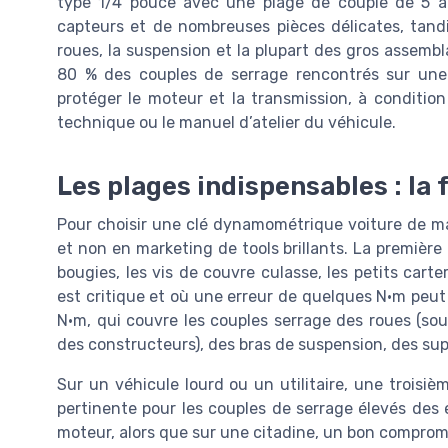
type 1/4 pouce avec une plage de couple de 5 à
capteurs et de nombreuses pièces délicates, tand
roues, la suspension et la plupart des gros assemb
80 % des couples de serrage rencontrés sur une 
protéger le moteur et la transmission, à condition
technique ou le manuel d’atelier du véhicule.
Les plages indispensables : la
Pour choisir une clé dynamométrique voiture de man
et non en marketing de tools brillants. La première p
bougies, les vis de couvre culasse, les petits carte
est critique et où une erreur de quelques N·m peut 
N·m, qui couvre les couples serrage des roues (so
des constructeurs), des bras de suspension, des s
Sur un véhicule lourd ou un utilitaire, une troisi
pertinente pour les couples de serrage élevés des 
moteur, alors que sur une citadine, un bon comprom