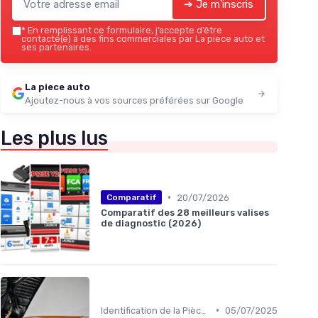
➔ Je m'inscris
*
En remplissant ce formulaire, j’accepte d’être
contacté(e) à des fins commerciales par La piece auto et
ses partenaires.
La piece auto
Ajoutez-nous à vos sources préférées sur Google
Les plus lus
•
20/07/2026
Comparatif
Comparatif des 28 meilleurs valises
de diagnostic (2026)
•
Identification de la Pièce Nécessaire
05/07/2025