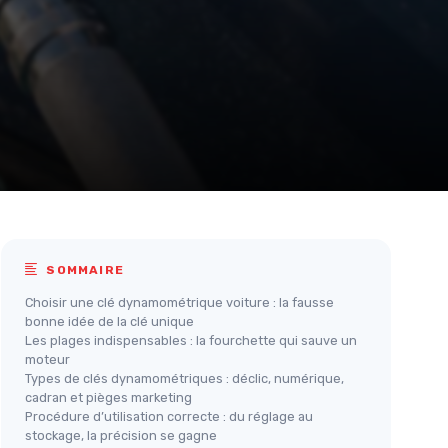
SOMMAIRE
Choisir une clé dynamométrique voiture : la fausse
bonne idée de la clé unique
Les plages indispensables : la fourchette qui sauve un
moteur
Types de clés dynamométriques : déclic, numérique,
cadran et pièges marketing
Procédure d’utilisation correcte : du réglage au
stockage, la précision se gagne