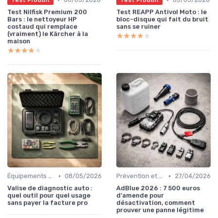
Test Nilfisk Premium 200
Test REAPP Antivol Moto : le
Bars : le nettoyeur HP
bloc-disque qui fait du bruit
costaud qui remplace
sans se ruiner
(vraiment) le Kärcher à la
★★★★★
★★★★★
maison
★★★★★
★★★★★
•
•
Équipements de Diagnostic
08/05/2026
Prévention et Diagnostic des Pannes
27/04/2026
Valise de diagnostic auto :
AdBlue 2026 : 7 500 euros
quel outil pour quel usage
d'amende pour
sans payer la facture pro
désactivation, comment
prouver une panne légitime