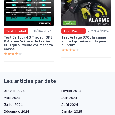
•
•
11/04/2026
11/04/2026
Test Produit
Test Produit
Test Carlock 4G Traceur GPS
Test Artago 870 : la canne
& Alarme Voiture : le boîtier
antivol qui mise sur la peur
OBD qui surveille vraiment ta
du bruit
caisse
★★★★★
★★★★★
★★★★★
★★★★★
Les articles par date
Janvier 2024
Février 2024
Mars 2024
Juin 2024
Juillet 2024
Août 2024
Décembre 2024
Janvier 2025