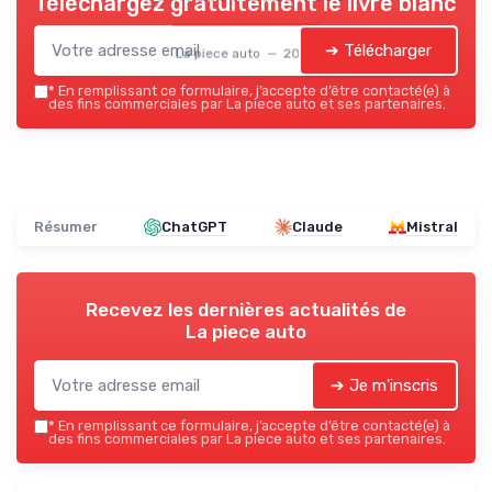
Téléchargez gratuitement le livre blanc
➔ Télécharger
La piece auto — 2026
*
En remplissant ce formulaire, j’accepte d’être contacté(e) à
des fins commerciales par La piece auto et ses partenaires.
Résumer
ChatGPT
Claude
Mistral
Recevez les dernières actualités de
La piece auto
➔ Je m'inscris
*
En remplissant ce formulaire, j’accepte d’être contacté(e) à
des fins commerciales par La piece auto et ses partenaires.