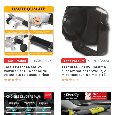
•
•
11/04/2026
11/04/2026
Test Produit
Test Produit
Test Tevlaphee Antivol
Test BEEPER XR5 : l’alarme
Voiture 2en1 : la canne de
auto (et pot catalytique) qui
volant qui fait aussi sirène
mise tout sur la simplicité
★★★★★
★★★★★
★★★★★
★★★★★