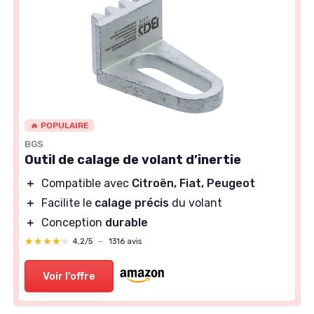
🔥 POPULAIRE
BGS
Outil de calage de volant d’inertie
＋
Compatible avec
Citroën, Fiat, Peugeot
＋
Facilite le
calage précis
du volant
＋
Conception
durable
★★★★★
★★★★★
4,2/5
—
1316 avis
Voir l'offre