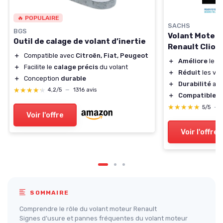
🔥 POPULAIRE
SACHS
BGS
Volant Moteu
Outil de calage de volant d’inertie
Renault Clio I
＋
Compatible avec
Citroën, Fiat, Peugeot
＋
Améliore
le c
＋
Facilite le
calage précis
du volant
＋
Réduit
les vib
＋
Conception
durable
＋
Durabilité
acc
★★★★★
★★★★★
4,2/5
—
1316 avis
＋
Compatible
av
★★★★★
★★★★★
5/5
—
Voir l'offre
Voir l'offre
SOMMAIRE
Comprendre le rôle du volant moteur Renault
Signes d’usure et pannes fréquentes du volant moteur