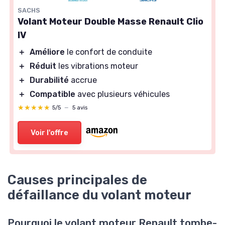
SACHS
Volant Moteur Double Masse Renault Clio
IV
＋
Améliore
le confort de conduite
＋
Réduit
les vibrations moteur
＋
Durabilité
accrue
＋
Compatible
avec plusieurs véhicules
★★★★★
★★★★★
5/5
—
5 avis
Voir l'offre
Causes principales de
défaillance du volant moteur
Pourquoi le volant moteur Renault tombe-