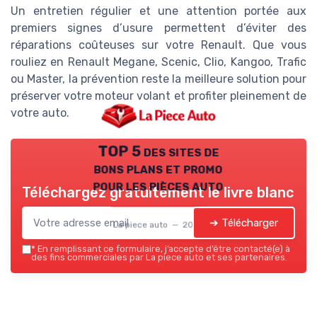
Un entretien régulier et une attention portée aux
premiers signes d’usure permettent d’éviter des
réparations coûteuses sur votre Renault. Que vous
rouliez en Renault Megane, Scenic, Clio, Kangoo, Trafic
ou Master, la prévention reste la meilleure solution pour
préserver votre moteur volant et profiter pleinement de
votre auto.
TOP 5 des sites de
bons plans et promo
pour les pièces auto
Téléchargez gratuitement le livre blanc
➔ Télécharger
La piece auto — 2026
*
En remplissant ce formulaire, j’accepte d’être contacté(e) à
des fins commerciales par La piece auto et ses partenaires.