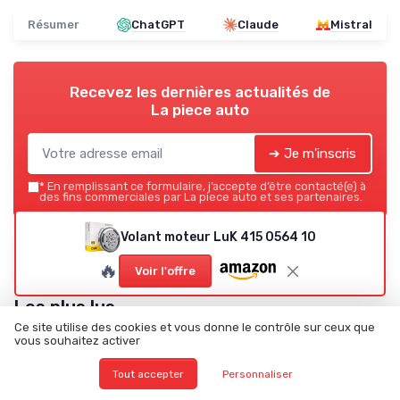
Résumer
ChatGPT
Claude
Mistral
Recevez les dernières actualités de
La piece auto
➔ Je m'inscris
*
En remplissant ce formulaire, j’accepte d’être contacté(e) à
des fins commerciales par La piece auto et ses partenaires.
Volant moteur LuK 415 0564 10
La piece auto
Ajoutez-nous à vos sources préférées sur Google
🔥
Voir l'offre
Les plus lus
Ce site utilise des cookies et vous donne le contrôle sur ceux que
vous souhaitez activer
Tout accepter
Personnaliser