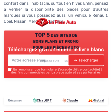
confort dans l’habitacle, surtout en hiver. Enfin, pensez
à vérifier la disponibilité des pièces pour d’autres
marques si vous possédez aussi un véhicule Renault,
Opel, Nissan, Mercedes ou Iveco.
TOP 5 des sites de
bons plans et promo
pour les pièces auto
Téléchargez gratuitement le livre blanc
➔ Télécharger
La piece auto — 2026
*
En remplissant ce formulaire, j’accepte d’être contacté(e) à
des fins commerciales par La piece auto et ses partenaires.
Résumer
ChatGPT
Claude
Mistral