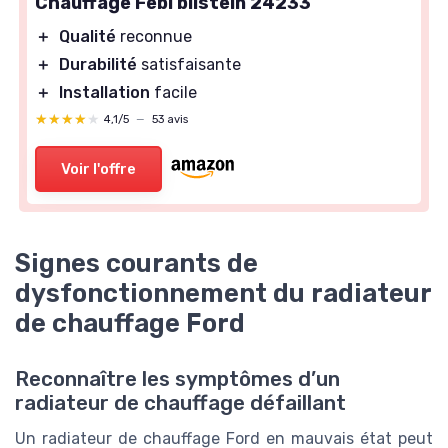
Chauffage Febi bilstein 24233
＋
Qualité
reconnue
＋
Durabilité
satisfaisante
＋
Installation
facile
★★★★★
★★★★★
4,1/5
—
53 avis
Voir l'offre
Signes courants de
dysfonctionnement du radiateur
de chauffage Ford
Reconnaître les symptômes d’un
radiateur de chauffage défaillant
Un radiateur de chauffage Ford en mauvais état peut