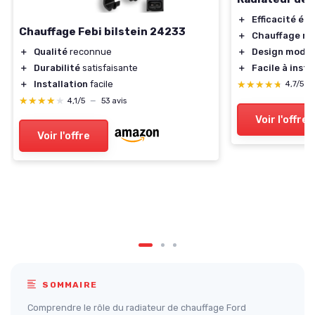
＋
Efficacité én
Chauffage Febi bilstein 24233
＋
Chauffage ra
＋
Design mode
＋
Qualité
reconnue
＋
Facile à insta
＋
Durabilité
satisfaisante
★★★★★
★★★★★
＋
Installation
facile
4,7/5
—
★★★★★
★★★★★
4,1/5
—
53 avis
Voir l'offre
Voir l'offre
SOMMAIRE
Comprendre le rôle du radiateur de chauffage Ford