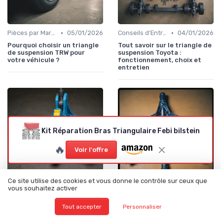
•
•
Pièces par Marque de Voiture
05/01/2026
Conseils d'Entretien Auto
04/01/2026
Pourquoi choisir un triangle
Tout savoir sur le triangle de
de suspension TRW pour
suspension Toyota :
votre véhicule ?
fonctionnement, choix et
entretien
Kit Réparation Bras Triangulaire Febi bilstein
🔥
Voir l'offre
Ce site utilise des cookies et vous donne le contrôle sur ceux que
vous souhaitez activer
•
•
Conseils d'Entretien Auto
04/01/2026
Conseils d'Entretien Auto
03/01/2026
Tout savoir sur le triangle de
Tout savoir sur le triangle de
Tout accepter
Personnaliser
suspension Renault : rôle,
suspension Mercedes : rôle,
symptômes et conseils
entretien et choix