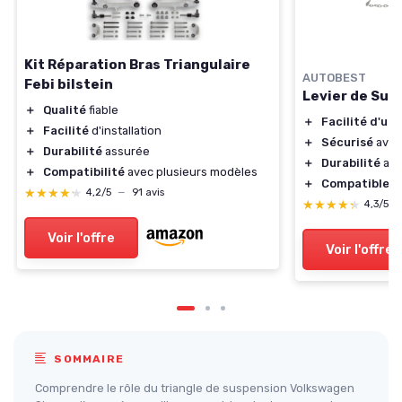
Kit Réparation Bras Triangulaire
AUTOBEST
Febi bilstein
Levier de Sus
＋
Qualité
fiable
＋
Facilité d'uti
＋
Facilité
d'installation
＋
Sécurisé
avec 
＋
Durabilité
assurée
＋
Durabilité
ass
＋
Compatibilité
avec plusieurs modèles
＋
Compatible
av
★★★★★
★★★★★
4,2/5
—
91 avis
★★★★★
★★★★★
4,3/5
Voir l'offre
Voir l'offre
SOMMAIRE
Comprendre le rôle du triangle de suspension Volkswagen