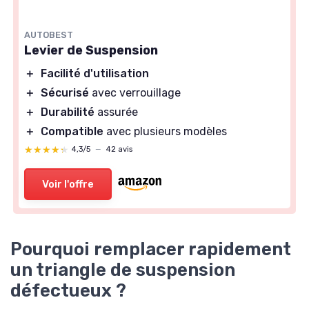
AUTOBEST
Levier de Suspension
＋
Facilité d'utilisation
＋
Sécurisé
avec verrouillage
＋
Durabilité
assurée
＋
Compatible
avec plusieurs modèles
★★★★★
★★★★★
4,3/5
—
42 avis
Voir l'offre
Pourquoi remplacer rapidement
un triangle de suspension
défectueux ?