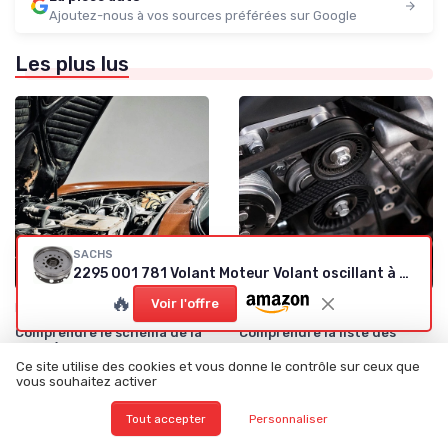
Ajoutez-nous à vos sources préférées sur Google
Les plus lus
SACHS
2295 001 781 Volant Moteur Volant oscillant à double masse pour Audi A4 B9 AVANT (8W5, 8WD) 2015 - et autres véhicules
🔥
Voir l'offre
•
•
Identification de la Pièce Nécessaire
05/07/2025
Prévention et Diagnostic des Pannes
05/07/2025
Comprendre le schéma de la
Comprendre la liste des
boîte à fusibles du Citroën
fusibles pour votre Peugeot
Berlingo
208
Ce site utilise des cookies et vous donne le contrôle sur ceux que
vous souhaitez activer
Tout accepter
Personnaliser