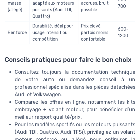
masse
adapté aux moteurs
accrues, bruit
700
(allégé)
puissants (Audi TDI,
possible
Quattro)
Durabilité, idéal pour
Prix élevé,
600-
Renforcé
usage intensif ou
parfois moins
1200
compétition
confortable
Conseils pratiques pour faire le bon choix
Consultez toujours la documentation technique
de votre auto ou demandez conseil à un
professionnel spécialisé dans les pièces détachées
Audi et Volkswagen.
Comparez les offres en ligne, notamment les kits
embrayage + volant moteur, pour bénéficier d’un
meilleur rapport qualité/prix.
Pour les modèles sportifs ou les moteurs puissants
(Audi TDI, Quattro, Audi TFSi), privilégiez un volant
moteur renforcé ou allégé pour optimiser la