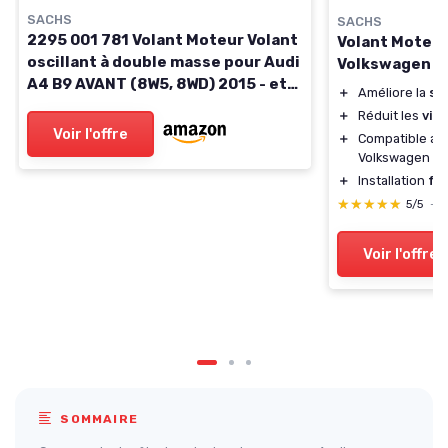
SACHS
SACHS
2295 001 781 Volant Moteur Volant
Volant Moteur
oscillant à double masse pour Audi
Volkswagen P
A4 B9 AVANT (8W5, 8WD) 2015 - et
＋
Améliore la
sta
autres véhicules
＋
Réduit les
vib
Voir l'offre
＋
Compatible av
Volkswagen
＋
Installation
fac
★★★★★
★★★★★
5/5
—
Voir l'offre
SOMMAIRE