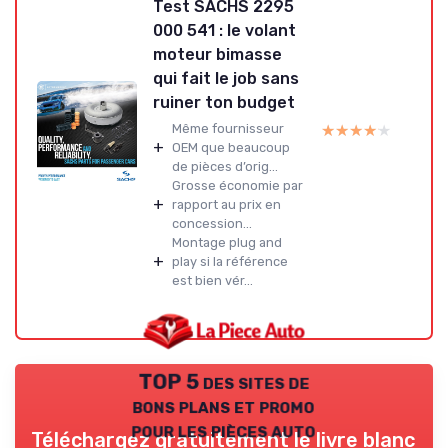
Test SACHS 2295
000 541 : le volant
moteur bimasse
qui fait le job sans
ruiner ton budget
★★★★★
★★★★★
Même fournisseur
+
OEM que beaucoup
de pièces d’orig...
Grosse économie par
+
rapport au prix en
concession...
Montage plug and
+
play si la référence
est bien vér...
TOP 5 des sites de
bons plans et promo
pour les pièces auto
Téléchargez gratuitement le livre blanc