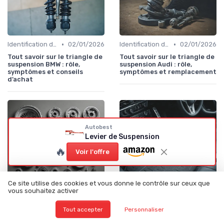
•
•
Identification de la Pièce Nécessaire
02/01/2026
Identification de la Pièce Nécessaire
02/01/2026
Tout savoir sur le triangle de
Tout savoir sur le triangle de
suspension BMW : rôle,
suspension Audi : rôle,
symptômes et conseils
symptômes et remplacement
d’achat
Autobest
Levier de Suspension
🔥
Voir l'offre
Ce site utilise des cookies et vous donne le contrôle sur ceux que
vous souhaitez activer
•
•
Conseils d'Entretien Auto
01/01/2026
Accessoires Auto
31/12/2025
Tout accepter
Personnaliser
Tout savoir sur la
Comment choisir les tapis de