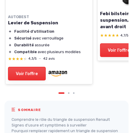
Febi bilstein 
AUTOBEST
suspension, s
Levier de Suspension
avant droit
＋
Facilité d'utilisation
★★★★★
★★★★★
4,7/5
—
＋
Sécurisé
avec verrouillage
＋
Durabilité
assurée
Voir l'offre
＋
Compatible
avec plusieurs modèles
★★★★★
★★★★★
4,3/5
—
42 avis
Voir l'offre
SOMMAIRE
Comprendre le rôle du triangle de suspension Renault
Signes d’usure et symptômes à surveiller
Pourquoi remplacer rapidement un triangle de suspension