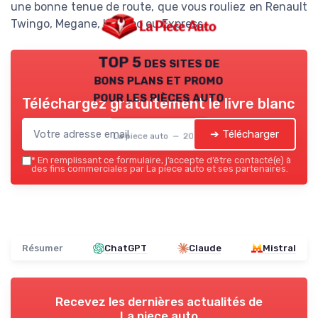
une bonne tenue de route, que vous rouliez en Renault
Twingo, Megane, Kangoo ou Express.
TOP 5 des sites de
bons plans et promo
pour les pièces auto
Téléchargez gratuitement le livre blanc
➔ Télécharger
La piece auto — 2026
*
En remplissant ce formulaire, j’accepte d’être contacté(e) à
des fins commerciales par La piece auto et ses partenaires.
Résumer
ChatGPT
Claude
Mistral
Recevez les dernières actualités de
La piece auto