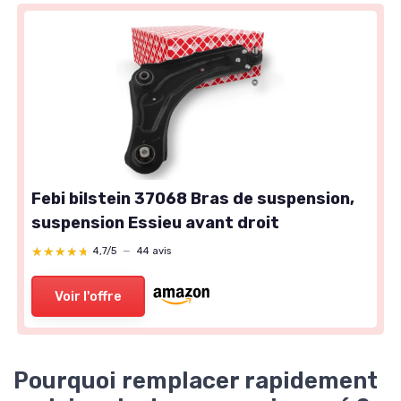
Febi bilstein 37068 Bras de suspension,
suspension Essieu avant droit
★★★★★
★★★★★
4,7/5
—
44 avis
Voir l'offre
Pourquoi remplacer rapidement