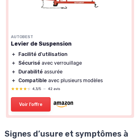
AUTOBEST
Levier de Suspension
＋
Facilité d'utilisation
＋
Sécurisé
avec verrouillage
＋
Durabilité
assurée
＋
Compatible
avec plusieurs modèles
★★★★★
★★★★★
4,3/5
—
42 avis
Voir l'offre
Signes d’usure et symptômes à