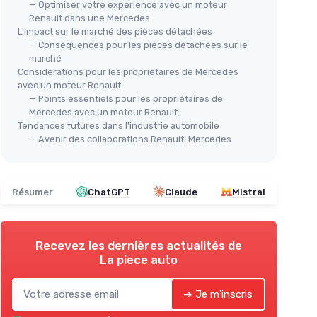
— Optimiser votre experience avec un moteur
lt
Renault dans une Mercedes
⭐ 
L'impact sur le marché des pièces détachées
TRANSPOCO
PAJ
— Conséquences pour les pièces détachées sur le
Traceur GPS 4G Voiture
Express
Tra
marché
e
＋
Suivi en temps réel avec
connexion
Considérations pour les propriétaires de Mercedes
Véh
ur
4G
avec un moteur Renault
＋
— Points essentiels pour les propriétaires de
＋
SIM intégrée
pour une installation
Mercedes avec un moteur Renault
simplifiée
＋
Tendances futures dans l'industrie automobile
＋
Geofencing
pour sécurité optimale
— Avenir des collaborations Renault-Mercedes
＋
＋
Compatible
avec différents types de
＋
véhicules
＋
＋
Facile à installer
sur la batterie
★★
★★
Résumer
ChatGPT
Claude
Mistral
★★★★★
★★★★★
4,1/5
—
161 avis
Voir l'offre
Recevez les dernières actualités de
La piece auto
➔ Je m'inscris