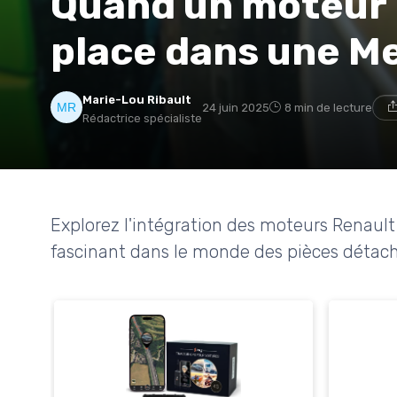
Quand un moteur 
place dans une M
Marie-Lou Ribault
24 juin 2025
8 min de lecture
Rédactrice spécialiste
Explorez l'intégration des moteurs Renaul
fascinant dans le monde des pièces détac