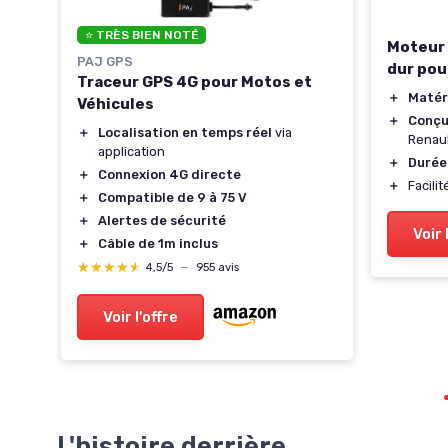
⭐ TRÈS BIEN NOTÉ
Moteur 
PAJ GPS
dur pou
Traceur GPS 4G pour Motos et
＋
Matér
n
Véhicules
＋
Conçu
＋
Localisation en temps réel
via
Renau
n
application
＋
Durée
＋
Connexion 4G directe
＋
Facilit
le
＋
Compatible de 9 à 75 V
 de
＋
Alertes de sécurité
Voir 
＋
Câble de 1m inclus
★★★★★
★★★★★
4,5/5
—
955 avis
Voir l'offre
L'histoire derrière