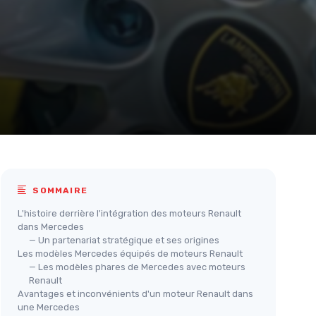
SOMMAIRE
L'histoire derrière l'intégration des moteurs Renault
dans Mercedes
— Un partenariat stratégique et ses origines
Les modèles Mercedes équipés de moteurs Renault
— Les modèles phares de Mercedes avec moteurs
Renault
Avantages et inconvénients d'un moteur Renault dans
une Mercedes