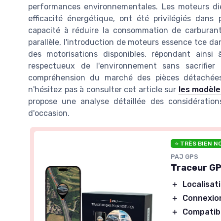
performances environnementales. Les moteurs diese
efficacité énergétique, ont été privilégiés dan
capacité à réduire la consommation de carburan
parallèle, l'introduction de moteurs essence tce d
des motorisations disponibles, répondant ains
respectueux de l'environnement sans sacrifier 
compréhension du marché des pièces détachées e
n'hésitez pas à consulter cet article sur
les modèle
propose une analyse détaillée des considératio
d'occasion.
⭐ TRÈS BIEN N
PAJ GPS
Traceur GP
＋
Localisat
＋
Connexion
＋
Compatibl