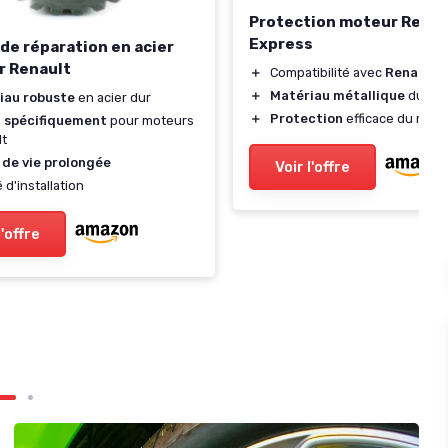
Protection moteur Renau
Express
de réparation en acier
r Renault
＋
Compatibilité avec
Renault 
＋
Matériau métallique
durabl
iau robuste
en acier dur
＋
Protection
efficace du mote
 spécifiquement
pour moteurs
lt
 de vie prolongée
Voir l'offre
é d'installation
l'offre