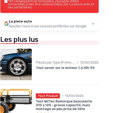
*
En remplissant ce formulaire, j’accepte d’être
contacté(e) à des fins commerciales par La piece auto et
ses partenaires.
La piece auto
Ajoutez-nous à vos sources préférées sur Google
Les plus lus
•
Pièces par Type (Freins, Moteur, etc.)
12/06/2025
Tout savoir sur le moteur 1.6 HDi 90
•
13/06/2026
Test Produit
Test WilTec Remorque basculante
210 x 120 : grosse capacité, mais
montage un peu prise de tête