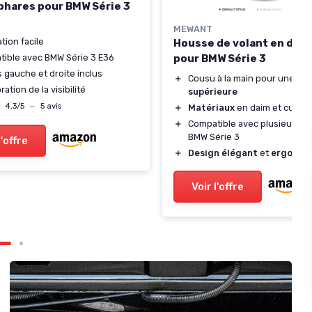
phares pour BMW Série 3
MEWANT
ation facile
Housse de volant en daim
pour BMW Série 3
ible avec BMW Série 3 E36
 gauche et droite inclus
＋
Cousu à la main pour une
qua
ation de la visibilité
supérieure
★
★
4,3/5
—
5 avis
＋
Matériaux
en daim et cuir vé
＋
Compatible avec plusieurs m
BMW Série 3
l'offre
＋
Design élégant
et
ergonom
Voir l'offre