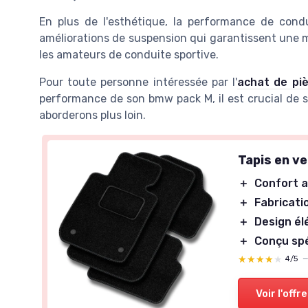
En plus de l'esthétique, la performance de cond
améliorations de suspension qui garantissent une m
les amateurs de conduite sportive.
Pour toute personne intéressée par l'
achat de piè
performance de son bmw pack M, il est crucial de s
aborderons plus loin.
Tapis en v
＋
Confort 
＋
Fabricati
＋
Design él
＋
Conçu sp
★★★★★
★★★★★
4/5
Voir l'offre