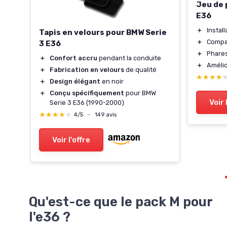
Jeu de 
E36
＋
Install
Tapis en velours pour BMW Serie
＋
Compat
3 E36
＋
Phares
＋
Confort accru
pendant la conduite
＋
Amélior
＋
Fabrication en velours
de qualité
★★★★
★★★★
es
M
＋
Design élégant
en noir
＋
Conçu spécifiquement
pour BMW
Voir 
Serie 3 E36 (1990-2000)
★★★★★
★★★★★
4/5
—
149 avis
Voir l'offre
Qu'est-ce que le pack M pour
l'e36 ?