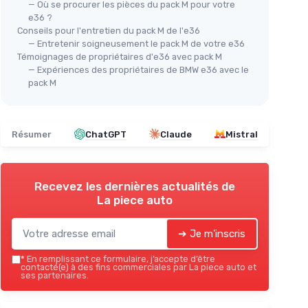
— Où se procurer les pièces du pack M pour votre
e36 ?
Conseils pour l'entretien du pack M de l'e36
 et cuir
MEWANT
Tap
— Entretenir soigneusement le pack M de votre e36
Housse de volant M Sport
Témoignages de propriétaires d'e36 avec pack M
3 E
— Expériences des propriétaires de BMW e36 avec le
＋
Style
sportif
lité
＋
pack M
＋
Conception en
cuir synthétique
＋
ritable
＋
Compatible avec plusieurs modèles
M
＋
odèles de
＋
Facile à installer
＋
Résumer
ChatGPT
Claude
Mistral
★★★★★
★★★★★
5/5
—
1 avis
ique
★★
★★
Voir l'offre
Recevez les dernières actualités de
La piece auto
➔ Je m'inscris
*
En remplissant ce formulaire, j’accepte d’être
contacté(e) à des fins commerciales par La piece auto et
ses partenaires.