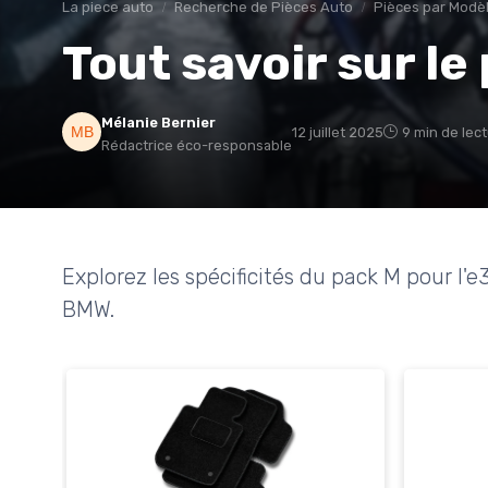
La piece auto
Recherche de Pièces Auto
Pièces par Modèl
Tout savoir sur le
Mélanie Bernier
12 juillet 2025
9 min de lec
Rédactrice éco-responsable
Explorez les spécificités du pack M pour l'
BMW.