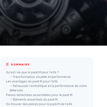
SOMMAIRE
Qu'est-ce que le pack M pour l'e36 ?
— Transformation visuelle et performance
Les avantages du pack M pour l'e36
— Rehausser l'esthétique et la performance de votre
BMW e36
Pièces détachées essentielles pour le pack M
— Éléments essentiels du pack M
Où trouver des pièces pour le pack M de l'e36