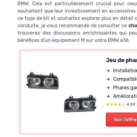
BMW. Cela est particulièrement crucial pour ceu
souhaitent que leur investissement en accessoires B
ce type de kit et souhaitez explorer plus en détai
conduite, je vous recommande de consulter ce
cho
trouverez des discussions enrichissantes qui pe
bénéfices d'un équipement M sur votre BMW e36.
Jeu de pha
＋
Installatio
＋
Compatibl
＋
Phares gau
＋
Amélioratio
★★★★★
★★★★★
4,3/5
Voir l'offre