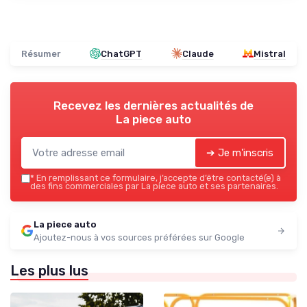
Résumer
ChatGPT
Claude
Mistral
Recevez les dernières actualités de
La piece auto
➔ Je m'inscris
*
En remplissant ce formulaire, j’accepte d’être contacté(e) à
des fins commerciales par La piece auto et ses partenaires.
La piece auto
Ajoutez-nous à vos sources préférées sur Google
Les plus lus