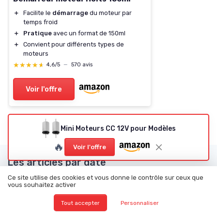
＋
Facilite le
démarrage
du moteur par
temps froid
＋
Pratique
avec un format de 150ml
＋
Convient pour différents types de
moteurs
★★★★★
★★★★★
4,6/5
—
570 avis
Voir l'offre
Mini Moteurs CC 12V pour Modèles
🔥
Voir l'offre
Les articles par date
Ce site utilise des cookies et vous donne le contrôle sur ceux que
Janvier 2024
Février 2024
vous souhaitez activer
Mars 2024
Juin 2024
Tout accepter
Personnaliser
Juillet 2024
Août 2024