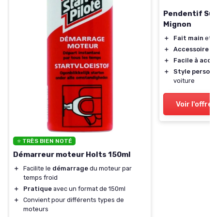
Pendentif Su
Mignon
＋
Fait main
et u
＋
Accessoire d
＋
Facile à accr
＋
Style personn
voiture
Voir l'offre
⭐ TRÈS BIEN NOTÉ
Démarreur moteur Holts 150ml
＋
Facilite le
démarrage
du moteur par
temps froid
＋
Pratique
avec un format de 150ml
＋
Convient pour différents types de
moteurs