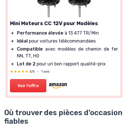
Mini Moteurs CC 12V pour Modèles
＋
Performance élevée
à 13 477 TR/Min
＋
Idéal
pour voitures télécommandées
＋
Compatible
avec modèles de chemin de fer
NN, TT, H0
＋
Lot de 2
pour un bon rapport qualité-prix
★★★★★
★★★★★
5/5
—
1 avis
Voir l'offre
Où trouver des pièces d'occasion
fiables