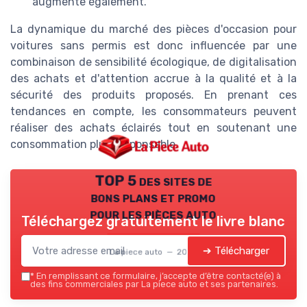
augmente également.
La dynamique du marché des pièces d'occasion pour
voitures sans permis est donc influencée par une
combinaison de sensibilité écologique, de digitalisation
des achats et d'attention accrue à la qualité et à la
sécurité des produits proposés. En prenant ces
tendances en compte, les consommateurs peuvent
réaliser des achats éclairés tout en soutenant une
consommation plus responsable.
TOP 5 des sites de
bons plans et promo
pour les pièces auto
Téléchargez gratuitement le livre blanc
➔ Télécharger
La piece auto — 2026
*
En remplissant ce formulaire, j’accepte d’être contacté(e) à
des fins commerciales par La piece auto et ses partenaires.