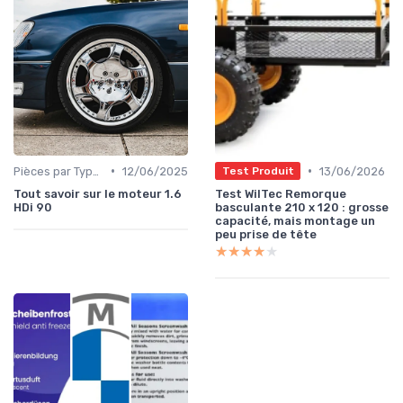
•
•
Pièces par Type (Freins, Moteur, etc.)
12/06/2025
13/06/2026
Test Produit
Tout savoir sur le moteur 1.6
Test WilTec Remorque
HDi 90
basculante 210 x 120 : grosse
capacité, mais montage un
peu prise de tête
★★★★★
★★★★★