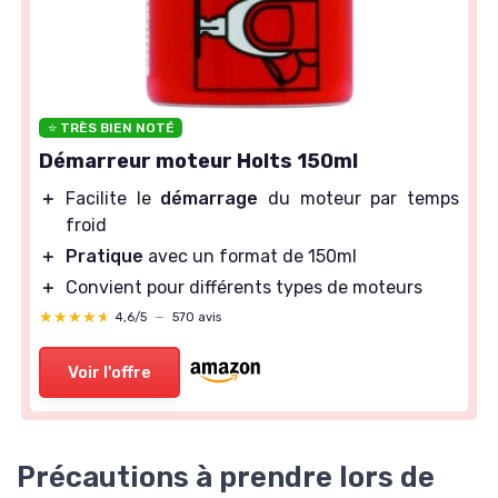
⭐ TRÈS BIEN NOTÉ
Démarreur moteur Holts 150ml
＋
Facilite le
démarrage
du moteur par temps
froid
＋
Pratique
avec un format de 150ml
＋
Convient pour différents types de moteurs
★★★★★
★★★★★
4,6/5
—
570 avis
Voir l'offre
Précautions à prendre lors de