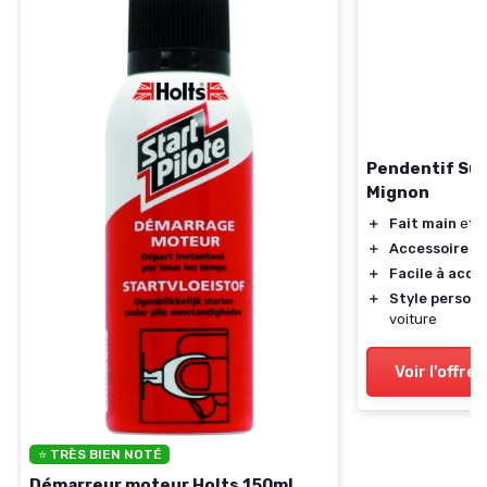
Pendentif Su
Mignon
＋
Fait main
et u
＋
Accessoire d
＋
Facile à accr
＋
Style personn
voiture
Voir l'offre
⭐ TRÈS BIEN NOTÉ
Démarreur moteur Holts 150ml